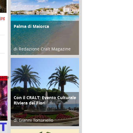
jpg
Palma di Maiorca
ATTIVITÀ
di Redazione Cralt Magazine
25 Giugno 2016
Con il CRALT: Evento Culturale
ATTIVITÀ
Riviera dei Fiori
di Gianni Tortoriello
16 Febbraio 2018