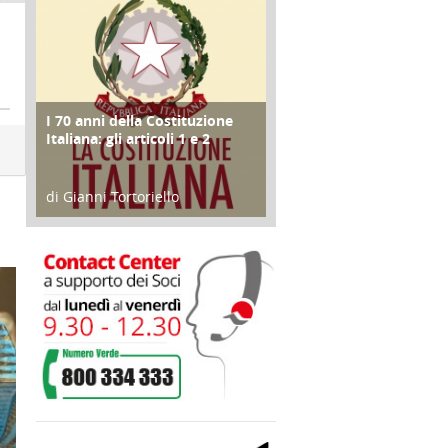
I 70 anni della Costituzione
FOCUS
Italiana: gli articoli 1 e 2
di Gianni Tortoriello
17 Marzo 2018