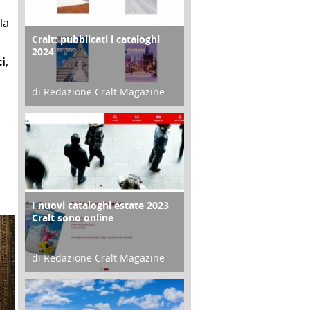
 la
Cralt: pubblicati i cataloghi
COPERTINA
2024
i
,
di Redazione Cralt Magazine
21 Novembre 2023
I nuovi cataloghi estate 2023
CONTRO COPERTINA
Cralt sono online
di Redazione Cralt Magazine
07 Marzo 2023