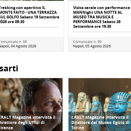
Trekking con aperitivo IL
Visita serale con performance
MONTE FAITO - UNA TERRAZZA
MANNight UNA NOTTE AL
SUL GOLFO Sabato 19 Settembre
MUSEO TRA MUSICA E
2026 ore 09:30
PERFORMANCE Sabato 26
Settembre ore 19:30
Comunicato n. 98
Comunicato n. 99
Napoli, 04 Agosto 2026
Napoli, 05 Agosto 2026
sarti
CRALT Magazine intervista il
CRALT Magazine intervista il
COPERTINA
COPERTINA
Direttore degli Uffizi di
Direttore del Museo Egizio di
Firenze
Torino