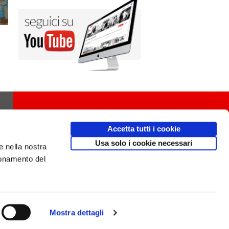
Accetta tutti i cookie
Usa solo i cookie necessari
e nella nostra
ionamento del
Mostra dettagli
Design
av
communication.it
/ Mobile friendly