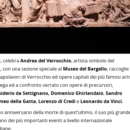
, celebra
Andrea del Verrocchio
, artista simbolo del
e, con una sezione speciale al
Museo del Bargello
, raccoglie
apolavori di Verrocchio ed opere capitali dei più famosi arti
ttega ed a confronto serrato con opere di precursori,
siderio da Settignano, Domenico Ghirlandaio
,
Sandro
meo della Gatta
,
Lorenzo di Credi
e
Leonardo da Vinci
.
o anniversario della morte di quest’ultimo, il suo più grand
 uno dei più importanti eventi a livello internazionale
diane.