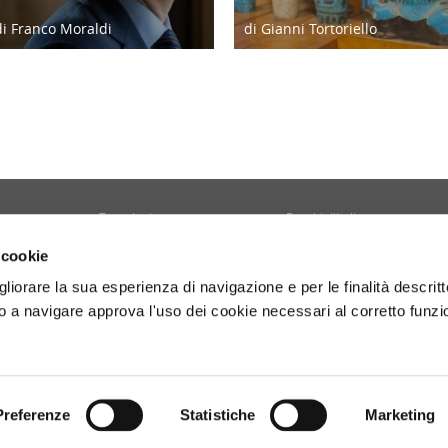
di Franco Moraldi
di Gianni Tortoriello
04/06/19
06/04/19
Tecnologia
Borghi d'Italia
Welfare
Sociale
 cookie
Sport
Focus
gliorare la sua esperienza di navigazione e per le finalità descritt
Diario di Viaggio
Copertina
 a navigare approva l'uso dei cookie necessari al corretto funz
Attività
Contro copertina
tyle
Territorio
Lettere al direttore
Preferenze
Statistiche
Marketing
- P.Iva 01160141006.