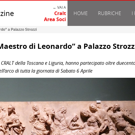
← VAI A
zine
Cralt
HOME
RUBRICHE
I
Area Soci
rdo” a Palazzo Strozzi
 Maestro di Leonardo” a Palazzo Strozz
del CRALT della Toscana e Liguria, hanno partecipato oltre duecent
ell’arco di tutta la giornata di Sabato 6 Aprile