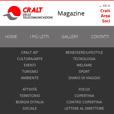
← VAI A
Cralt
Magazine
Area
Soci
HOME
I PIÙ LETTI
GALLERY
CONTATTI
CRALT 40°
BENESSERE/LIFESTYLE
CULTURA/ARTE
TECNOLOGIA
EVENTI
WELFARE
TURISMO
SPORT
AMBIENTE
DIARIO DI VIAGGIO
ATTIVITÀ
FOCUS
TERRITORIO
COPERTINA
BORGHI D'ITALIA
CONTRO COPERTINA
SOCIALE
LETTERE AL DIRETTORE