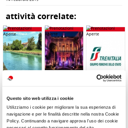
attività correlate:
GARA DI PESCA
Visita serale
Abbonameni
– Naviglio del
con
Trenitalia
Questo sito web utilizza i cookie
Brenta - Sabato
performance
12 Settembre
MANNight UNA
Utilizziamo i cookie per migliorare la sua esperienza di
2026 - Località
NOTTE AL
Dolo (VE)
MUSEO TRA
navigazione e per le finalità descritte nella nostra Cookie
MUSICA E
Policy. Continuando a navigare approva l'uso dei cookie
PERFORMANCE
Sabato 26
necessari al corretto funzionamento del sito.