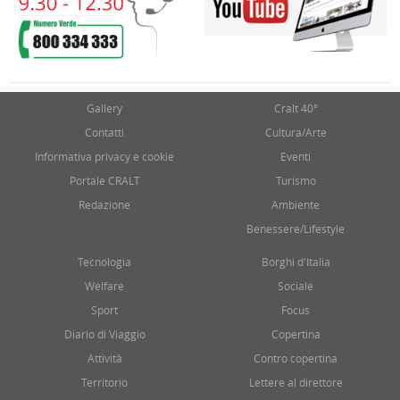
Gallery
Cralt 40°
Contatti
Cultura/Arte
Informativa privacy e cookie
Eventi
Portale CRALT
Turismo
Redazione
Ambiente
Benessere/Lifestyle
Tecnologia
Borghi d'Italia
Welfare
Sociale
Sport
Focus
Diario di Viaggio
Copertina
Attività
Contro copertina
Territorio
Lettere al direttore