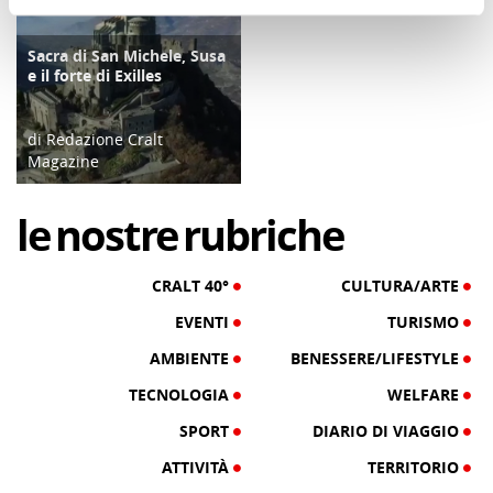
Sacra di San Michele, Susa
ATTIVITÀ
e il forte di Exilles
di Redazione Cralt
Magazine
03/07/18
le
nostre
rubriche
CRALT 40°
CULTURA/ARTE
EVENTI
TURISMO
AMBIENTE
BENESSERE/LIFESTYLE
TECNOLOGIA
WELFARE
SPORT
DIARIO DI VIAGGIO
ATTIVITÀ
TERRITORIO