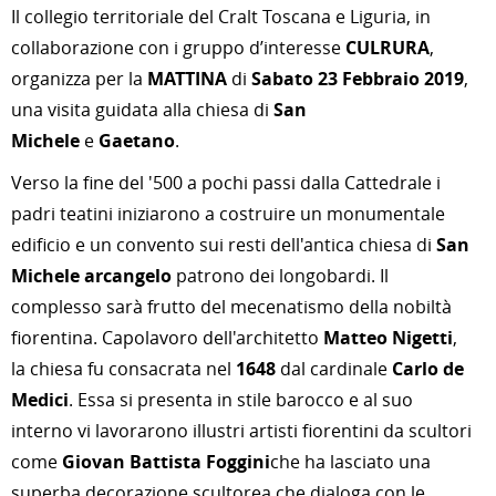
Il collegio territoriale del Cralt Toscana e Liguria, in
collaborazione con i gruppo d’interesse
CULRURA
,
organizza per la
MATTINA
di
Sabato 23 Febbraio 2019
,
una visita guidata alla chiesa di
San
Michele
e
Gaetano
.
Verso la fine del '500 a pochi passi dalla Cattedrale i
padri teatini iniziarono a costruire un monumentale
edificio e un convento sui resti dell'antica chiesa di
San
Michele arcangelo
patrono dei longobardi. Il
complesso sarà frutto del mecenatismo della nobiltà
fiorentina. Capolavoro dell'architetto
Matteo Nigetti
,
la chiesa fu consacrata nel
1648
dal cardinale
Carlo de
Medici
. Essa si presenta in stile barocco e al suo
interno vi lavorarono illustri artisti fiorentini da scultori
come
Giovan Battista Foggini
che ha lasciato una
superba decorazione scultorea che dialoga con le