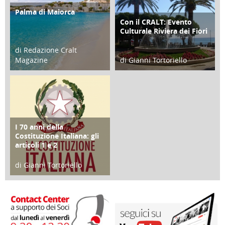
Palma di Maiorca
ATTIVITÀ
Con il CRALT: Evento
ATTIVITÀ
Culturale Riviera dei Fiori
di Redazione Cralt
Magazine
di Gianni Tortoriello
25 Giugno 2016
16 Febbraio 2018
I 70 anni della
FOCUS
Costituzione Italiana: gli
articoli 1 e 2
di Gianni Tortoriello
17 Marzo 2018