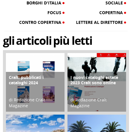
BORGHI D'ITALIA
SOCIALE
FOCUS
COPERTINA
CONTRO COPERTINA
LETTERE AL DIRETTORE
gli
articoli
più letti
Cralt: pubblicati i
I nuovi cataloghi estate
COPERTINA
CONTRO COPERTINA
cataloghi 2024
2023 Cralt sono online
di Redazione Cralt
di Redazione Cralt
Magazine
Magazine
21 Novembre 2023
07 Marzo 2023