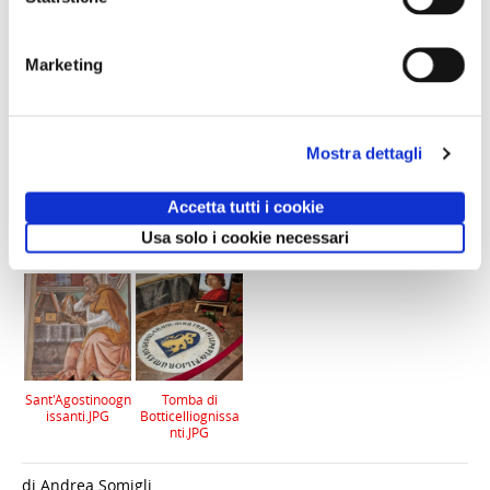
affidato a metà del 1300 a Taddeo Gaddi principale
allievo fiorentino di
Giotto.
Marketing
Mostra dettagli
Accetta tutti i cookie
Altare
Crocifisso di
Madonna con
San
Maggioreognissa
Giottoognissanti.J
Bambinoognissa
Girolamoognissa
Usa solo i cookie necessari
nti.JPG
PG
nti.JPG
nti.JPG
Sant'Agostinoogn
Tomba di
issanti.JPG
Botticelliognissa
nti.JPG
di Andrea Somigli