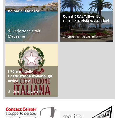
Palma di Maiorca
ATTIVITÀ
Con il CRALT: Evento
ATTIVITÀ
Culturale Riviera dei Fiori
di Redazione Cralt
Magazine
di Gianni Tortoriello
25 Giugno 2016
16 Febbraio 2018
I 70 anni della
FOCUS
Costituzione Italiana: gli
articoli 1 e 2
di Gianni Tortoriello
17 Marzo 2018