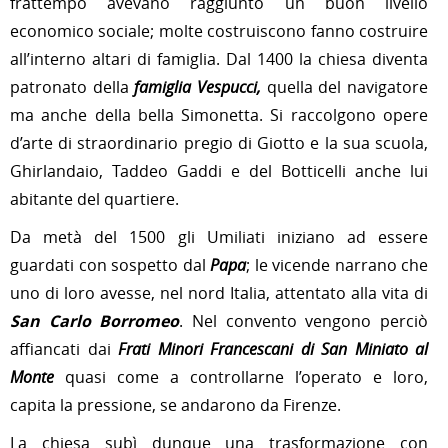
frattempo avevano raggiunto un buon livello
economico sociale; molte costruiscono fanno costruire
all’interno altari di famiglia. Dal 1400 la chiesa diventa
patronato della
famiglia Vespucci,
quella del navigatore
ma anche della bella Simonetta. Si raccolgono opere
d’arte di straordinario pregio di Giotto e la sua scuola,
Ghirlandaio, Taddeo Gaddi e del Botticelli anche lui
abitante del quartiere.
Da metà del 1500 gli Umiliati iniziano ad essere
guardati con sospetto dal
Papa
; le vicende narrano che
uno di loro avesse, nel nord Italia, attentato alla vita di
San Carlo Borromeo
. Nel convento vengono perciò
affiancati dai
Frati Minori Francescani di San Miniato al
Monte
quasi come a controllarne l’operato e loro,
capita la pressione, se andarono da Firenze.
La chiesa subì dunque una trasformazione con