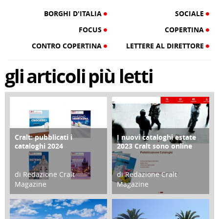
BORGHI D'ITALIA
SOCIALE
FOCUS
COPERTINA
CONTRO COPERTINA
LETTERE AL DIRETTORE
gli
articoli
più letti
Cralt: pubblicati i
I nuovi cataloghi estate
COPERTINA
CONTRO COPERTINA
cataloghi 2024
2023 Cralt sono online
di Redazione Cralt
di Redazione Cralt
Magazine
Magazine
21 Novembre 2023
07 Marzo 2023