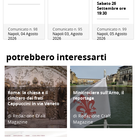
Sabato 26
Settembre ore
19:30
Comunicato n. 98
Comunicato n. 95
Comunicato n. 99
Napoli, 04 Agosto
Napoli 03, Agosto
Napoli, 05 Agosto
2026
2026
2026
potrebbero interessarti
Roma: la chiesa e il
Minicrociera sull'Arno, il
TERRITORIO
ATTIVITÀ
cimitero dei frati
reportage
Cappuccini in via Veneto
di Redazione Cralt
di Redazione Cralt
Magazine
Magazine
14/02/17
13/06/24