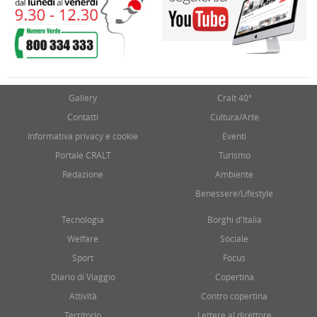
Gallery
Cralt 40°
Contatti
Cultura/Arte
Informativa privacy e cookie
Eventi
Portale CRALT
Turismo
Redazione
Ambiente
Benessere/Lifestyle
Tecnologia
Borghi d'Italia
Welfare
Sociale
Sport
Focus
Diario di Viaggio
Copertina
Attività
Contro copertina
Territorio
Lettere al direttore