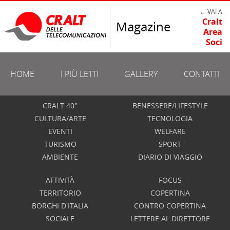
← VAI A
Cralt
Magazine
Area
Soci
HOME
I PIÙ LETTI
GALLERY
CONTATTI
CRALT 40°
BENESSERE/LIFESTYLE
CULTURA/ARTE
TECNOLOGIA
EVENTI
WELFARE
TURISMO
SPORT
AMBIENTE
DIARIO DI VIAGGIO
ATTIVITÀ
FOCUS
TERRITORIO
COPERTINA
BORGHI D'ITALIA
CONTRO COPERTINA
SOCIALE
LETTERE AL DIRETTORE