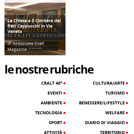
La Chiesa e il Cimitero dei
ATTIVITÀ
frati Cappuccini in Via
Veneto
di Redazione Cralt
Magazine
05/01/24
le
nostre
rubriche
CRALT 40°
CULTURA/ARTE
EVENTI
TURISMO
AMBIENTE
BENESSERE/LIFESTYLE
TECNOLOGIA
WELFARE
SPORT
DIARIO DI VIAGGIO
ATTIVITÀ
TERRITORIO