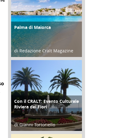
Palma di Maiorca
ATTIVITÀ
di Redazione Cralt Magazine
25 Giugno 2016
so
e
Con il CRALT: Evento Culturale
ATTIVITÀ
Riviera dei Fiori
di Gianni Tortoriello
16 Febbraio 2018