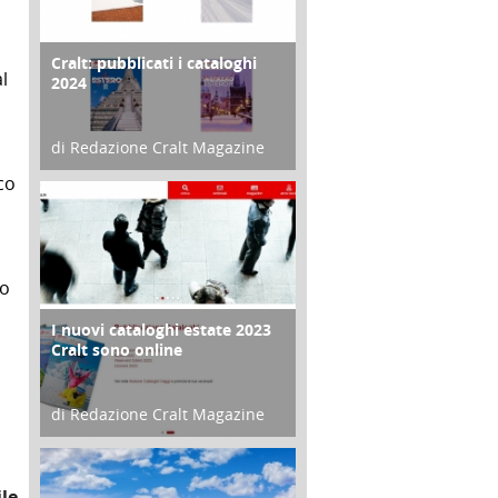
Cralt: pubblicati i cataloghi
COPERTINA
l
2024
di Redazione Cralt Magazine
21 Novembre 2023
co
no
I nuovi cataloghi estate 2023
CONTRO COPERTINA
Cralt sono online
di Redazione Cralt Magazine
07 Marzo 2023
le