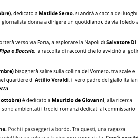
mbre)
,
dedicato
a
Matilde
Serao
,
si andrà
a
caccia
dei
luoghi
a giornalista donna a dirigere un quotidiano), da via Toledo a
rterà verso via Foria, a esplorare la Napoli di
Salvatore Di
Pipa
e
Boccale
,
la
raccolta di
racconti che
lo
avvicinò
al
goti
embre)
bisognerà salire sulla collina del Vomero, tra scale e
nel
quartiere
di
Attilio
Veraldi
,
il
vero
padre
del
giallo
italia
tta
.
 ottobre)
è
dedicato
a
Maurizio
de
Giovanni
, alla
ricerca
 sono ambientati i
tredici
romanzi dedicati
al
commissario
ne.
Pochi i passeggeri a bordo. Tra questi, una ragazza.
proiettile che colpisce la giovane sconosciuta.
Com’è possibi