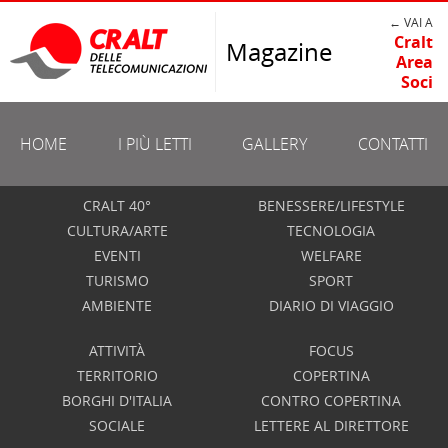
← VAI A
Cralt
Magazine
Area
Soci
HOME
I PIÙ LETTI
GALLERY
CONTATTI
CRALT 40°
BENESSERE/LIFESTYLE
CULTURA/ARTE
TECNOLOGIA
EVENTI
WELFARE
TURISMO
SPORT
AMBIENTE
DIARIO DI VIAGGIO
ATTIVITÀ
FOCUS
TERRITORIO
COPERTINA
BORGHI D'ITALIA
CONTRO COPERTINA
SOCIALE
LETTERE AL DIRETTORE