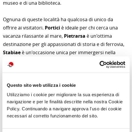
museo e di una biblioteca.
Ognuna di queste località ha qualcosa di unico da
offrire ai visitatori.
Portici
è ideale per chi cerca una
vacanza rilassante al mare,
Pietrarsa
è un'ottima
destinazione per gli appassionati di storia e di ferrovia,
Stabiae
è un'occasione unica per immergersi nella
storia dell'antica Roma,
Gragnano
è un paradiso per
gli amanti della pasta e
Sorrento
è una città vivace e
cosmopolita.
Questo sito web utilizza i cookie
Prenotate su
www.cralteventi.it
Utilizziamo i cookie per migliorare la sua esperienza di
navigazione e per le finalità descritte nella nostra Cookie
di Redazione Cralt Magazine
Policy. Continuando a navigare approva l'uso dei cookie
27 Settembre 2023
necessari al corretto funzionamento del sito.
attività correlate: