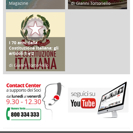
Magazine
di Gianni Tortoriello
25 Giugno 2016
16 Febbraio 2018
I 70 anni della
FOCUS
Costituzione Italiana: gli
articoli 1 e 2
di Gianni Tortoriello
17 Marzo 2018