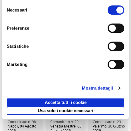
Selezione
Necessari
del
consenso
Preferenze
Statistiche
Marketing
Trekking con
SOGGIORNO A
Abbonameni
aperitivo IL
CAORLE - Hotel
Trenitalia
MONTE FAITO -
Olympus - dal 10
UNA TERRAZZA
al 13 settembre
Mostra dettagli
SUL GOLFO
o dall 11 al 13
Sabato 19
settembre
Settembre 2026
Accetta tutti i cookie
ore 09:30
Usa solo i cookie necessari
Comunicato n. 98
Comunicato n. 29
Comunicato n. 23
Napoli, 04 Agosto
Venezia Mestre, 03
Palermo, 30 Giugno
2026
Agosto 2026
2026