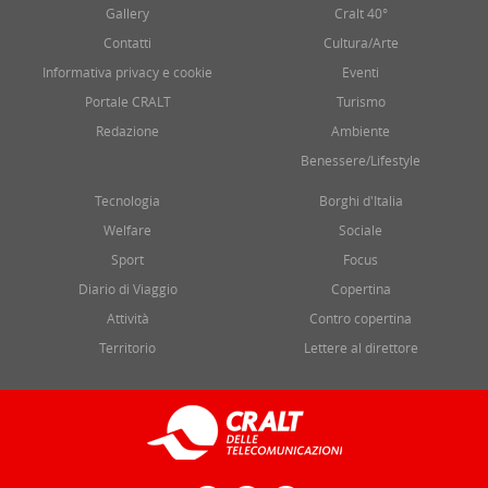
Gallery
Cralt 40°
Contatti
Cultura/Arte
Informativa privacy e cookie
Eventi
Portale CRALT
Turismo
Redazione
Ambiente
Benessere/Lifestyle
Tecnologia
Borghi d'Italia
Welfare
Sociale
Sport
Focus
Diario di Viaggio
Copertina
Attività
Contro copertina
Territorio
Lettere al direttore