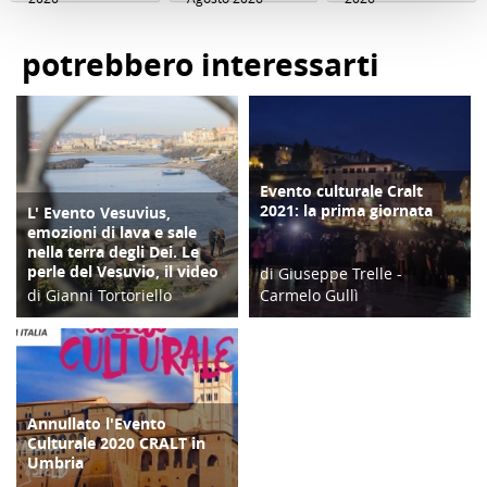
potrebbero interessarti
Evento culturale Cralt
COPERTINA
2021: la prima giornata
L' Evento Vesuvius,
COPERTINA
emozioni di lava e sale
nella terra degli Dei. Le
perle del Vesuvio, il video
di Giuseppe Trelle -
di Gianni Tortoriello
Carmelo Gullì
11/12/23
10/12/21
Annullato l'Evento
EVENTI
Culturale 2020 CRALT in
Umbria