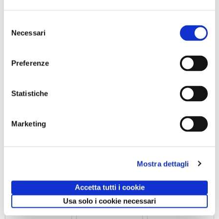
attività correlate:
Selezione
Necessari
del
consenso
Preferenze
Statistiche
Marketing
ABBONAMENTO
Trekking con
Visita serale
PER LA
aperitivo IL
con
STAGIONE
MONTE FAITO -
performance
2026/2027 AL
UNA TERRAZZA
MANNight UNA
TEATRO TOTO'
SUL GOLFO
Mostra dettagli
NOTTE AL
Sabato 19
MUSEO TRA
Settembre 2026
MUSICA E
ore 09:30
PERFORMANCE
Accetta tutti i cookie
Sabato 26
Usa solo i cookie necessari
Settembre ore
19:30