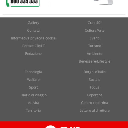
Gallery
Cralt 40°
Contatti
Cultura/Arte
Informativa privacy e cookie
Eventi
Portale CRALT
Turismo
Redazione
Ambiente
Benessere/Lifestyle
Tecnologia
Borghi d'Italia
Welfare
Sociale
Sport
Focus
Diario di Viaggio
Copertina
Attività
Contro copertina
Territorio
Lettere al direttore