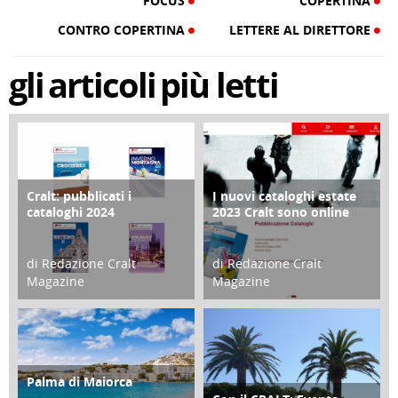
FOCUS
COPERTINA
CONTRO COPERTINA
LETTERE AL DIRETTORE
gli
articoli
più letti
Cralt: pubblicati i
I nuovi cataloghi estate
COPERTINA
CONTRO COPERTINA
cataloghi 2024
2023 Cralt sono online
di Redazione Cralt
di Redazione Cralt
Magazine
Magazine
21 Novembre 2023
07 Marzo 2023
Palma di Maiorca
ATTIVITÀ