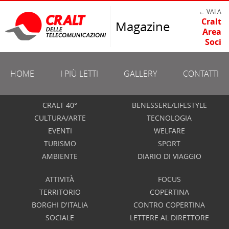
← VAI A
Cralt
Magazine
Area
Soci
HOME
I PIÙ LETTI
GALLERY
CONTATTI
CRALT 40°
BENESSERE/LIFESTYLE
CULTURA/ARTE
TECNOLOGIA
EVENTI
WELFARE
TURISMO
SPORT
AMBIENTE
DIARIO DI VIAGGIO
ATTIVITÀ
FOCUS
TERRITORIO
COPERTINA
BORGHI D'ITALIA
CONTRO COPERTINA
SOCIALE
LETTERE AL DIRETTORE