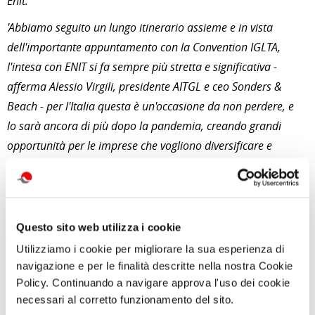
Enit.
'Abbiamo seguito un lungo itinerario assieme e in vista
dell'importante appuntamento con la Convention IGLTA,
l'intesa con ENIT si fa sempre più stretta e significativa -
afferma Alessio Virgili, presidente AITGL e ceo Sonders &
Beach - per l'Italia questa è un'occasione da non perdere, e
lo sarà ancora di più dopo la pandemia, creando grandi
opportunità per le imprese che vogliono diversificare e
investire su questo importante segmento turistico che ci
qualifica come Paese accogliente anche rispetto a tutti gli
altri viaggiatori'.
Questo sito web utilizza i cookie
fonte: publicnow
Utilizziamo i cookie per migliorare la sua esperienza di
navigazione e per le finalità descritte nella nostra Cookie
di Redazione Cralt Magazine
Policy. Continuando a navigare approva l'uso dei cookie
13 Luglio 2021
necessari al corretto funzionamento del sito.