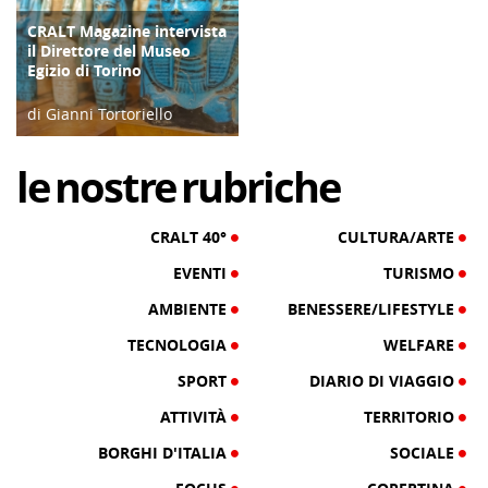
CRALT Magazine intervista
COPERTINA
il Direttore del Museo
Egizio di Torino
di Gianni Tortoriello
06/04/19
le
nostre
rubriche
CRALT 40°
CULTURA/ARTE
EVENTI
TURISMO
AMBIENTE
BENESSERE/LIFESTYLE
TECNOLOGIA
WELFARE
SPORT
DIARIO DI VIAGGIO
ATTIVITÀ
TERRITORIO
BORGHI D'ITALIA
SOCIALE