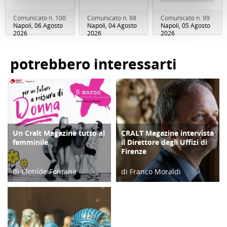
Comunicato n. 100
Comunicato n. 98
Comunicato n. 99
Napoli, 06 Agosto
Napoli, 04 Agosto
Napoli, 05 Agosto
2026
2026
2026
potrebbero interessarti
Un Cralt Magazine tutto al
CRALT Magazine intervista
COPERTINA
COPERTINA
femminile
il Direttore degli Uffizi di
Firenze
di Clotilde Fontana
di Franco Moraldi
28/02/23
04/06/19