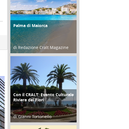
Palma di Maiorca
ATTIVITÀ
di Redazione Cralt Magazine
25 Giugno 2016
Con il CRALT: Evento Culturale
ATTIVITÀ
Riviera dei Fiori
di Gianni Tortoriello
16 Febbraio 2018