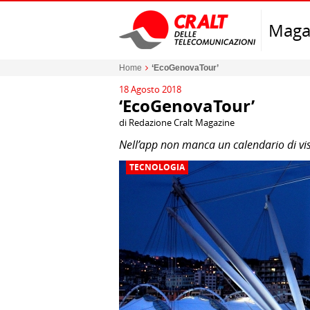
Maga
Home
‘EcoGenovaTour’
18 Agosto 2018
‘EcoGenovaTour’
di Redazione Cralt Magazine
Nell’app non manca un calendario di visi
TECNOLOGIA