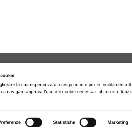
Tecnologia
Borghi d'Italia
Welfare
Sociale
 cookie
Sport
Focus
gliorare la sua esperienza di navigazione e per le finalità descritt
Diario di Viaggio
Copertina
 a navigare approva l'uso dei cookie necessari al corretto funz
Attività
Contro copertina
tyle
Territorio
Lettere al direttore
Preferenze
Statistiche
Marketing
- P.Iva 01160141006.