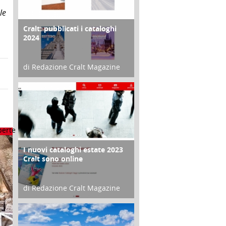
le
Cralt: pubblicati i cataloghi
COPERTINA
2024
di Redazione Cralt Magazine
21 Novembre 2023
I nuovi cataloghi estate 2023
CONTRO COPERTINA
Cralt sono online
di Redazione Cralt Magazine
07 Marzo 2023