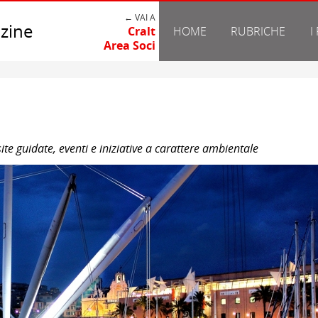
← VAI A
zine
Cralt
HOME
RUBRICHE
I
Area Soci
te guidate, eventi e iniziative a carattere ambientale