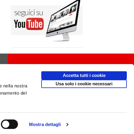
Accetta tutti i cookie
Usa solo i cookie necessari
e nella nostra
ionamento del
Mostra dettagli
Design
av
communication.it
/ Mobile friendly