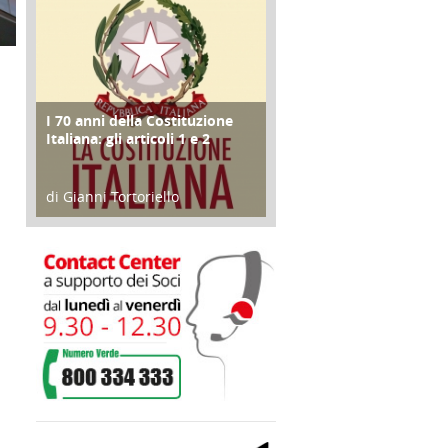
I 70 anni della Costituzione
FOCUS
Italiana: gli articoli 1 e 2
di Gianni Tortoriello
17 Marzo 2018