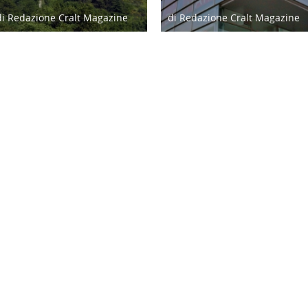
di Redazione Cralt Magazine
di Redazione Cralt Magazine
09/03/17
04/01/17