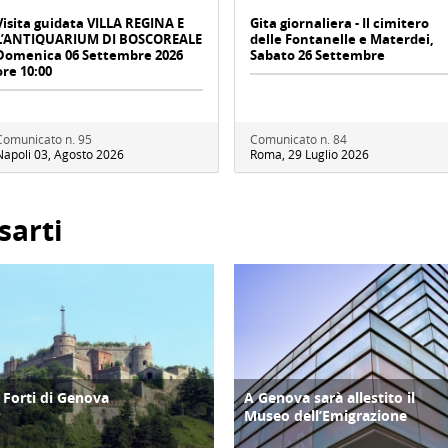
Visita guidata VILLA REGINA E
Gita giornaliera - Il cimitero
L’ANTIQUARIUM DI BOSCOREALE
delle Fontanelle e Materdei,
Domenica 06 Settembre 2026
Sabato 26 Settembre
ore 10:00
Comunicato n. 95
Comunicato n. 84
Napoli 03, Agosto 2026
Roma, 29 Luglio 2026
sarti
I Forti di Genova
A Genova sarà allestito il
ATTIVITÀ
SOCIALE
Museo dell’Emigrazione