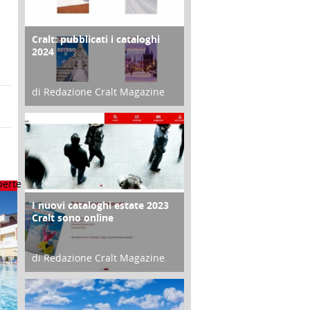
Cralt: pubblicati i cataloghi
COPERTINA
2024
di Redazione Cralt Magazine
21 Novembre 2023
I nuovi cataloghi estate 2023
CONTRO COPERTINA
Cralt sono online
di Redazione Cralt Magazine
07 Marzo 2023