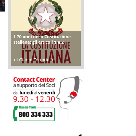
I 70 anni della Costituzione
FOCUS
Italiana: gli articoli 1 e 2
di Gianni Tortoriello
17 Marzo 2018