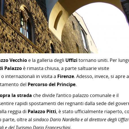
azzo Vecchio
e la galleria degli
Uffizi
tornano uniti. Per lung
i Palazzo
è rimasta chiusa, a parte saltuarie visite
 o internazionali in visita a
Firenze
. Adesso, invece, si apre a
etamento del
Percorso del Principe
.
sopra la strada
che divide l’antico palazzo comunale e il
entire rapidi spostamenti dei regnanti dalla sede del gove
lla reggia di
Palazzo Pitti
, è stato ufficialmente riaperto, c
 parte, oltre al
sindaco Dario Nardella e al direttore degli Uffizi
rali e del Turismo Dario Franceschini
.