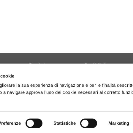
Tecnologia
Borghi d'Italia
Welfare
Sociale
 cookie
Sport
Focus
gliorare la sua esperienza di navigazione e per le finalità descritt
Diario di Viaggio
Copertina
 a navigare approva l'uso dei cookie necessari al corretto funz
Attività
Contro copertina
tyle
Territorio
Lettere al direttore
Preferenze
Statistiche
Marketing
- P.Iva 01160141006.