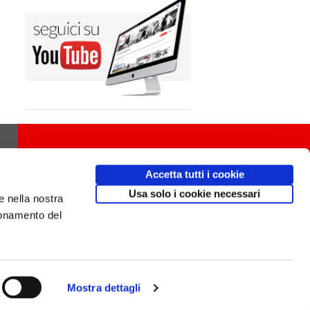
Accetta tutti i cookie
Usa solo i cookie necessari
e nella nostra
ionamento del
Mostra dettagli
Design
av
communication.it
/ Mobile friendly