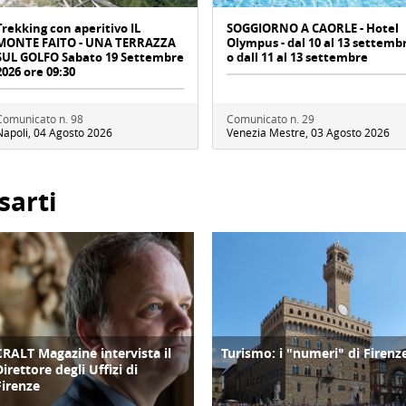
Trekking con aperitivo IL
SOGGIORNO A CAORLE - Hotel
MONTE FAITO - UNA TERRAZZA
Olympus - dal 10 al 13 settemb
SUL GOLFO Sabato 19 Settembre
o dall 11 al 13 settembre
2026 ore 09:30
Comunicato n. 98
Comunicato n. 29
Napoli, 04 Agosto 2026
Venezia Mestre, 03 Agosto 2026
sarti
CRALT Magazine intervista il
Turismo: i "numeri" di Firenz
COPERTINA
TURISMO
Direttore degli Uffizi di
Firenze