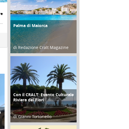
re
Palma di Maiorca
ATTIVITÀ
di Redazione Cralt Magazine
25 Giugno 2016
Con il CRALT: Evento Culturale
ATTIVITÀ
Riviera dei Fiori
e
di Gianni Tortoriello
16 Febbraio 2018