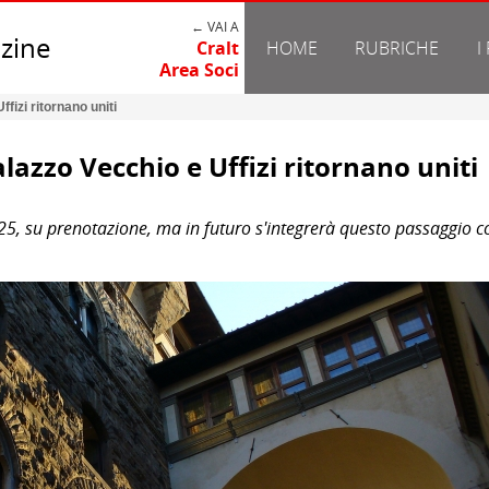
← VAI A
zine
Cralt
HOME
RUBRICHE
I
Area Soci
fizi ritornano uniti
lazzo Vecchio e Uffizi ritornano uniti
25, su prenotazione, ma in futuro s'integrerà questo passaggio c