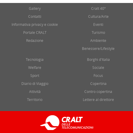
Gallery
Cralt 40°
Contatti
Cultura/Arte
Informativa privacy e cookie
Eventi
Portale CRALT
Turismo
Redazione
Ambiente
Benessere/Lifestyle
Tecnologia
Borghi d'Italia
Welfare
Sociale
Sport
Focus
Diario di Viaggio
Copertina
Attività
Contro copertina
Territorio
Lettere al direttore