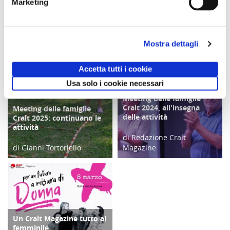
Marketing
2026
2026
Agosto 2026
potrebbero interessarti
Mostra dettagli
Accetta tutti i cookie
Usa solo i cookie necessari
Meeting delle famiglie
COPERTINA
Cralt 2024, all'insegna
Meeting delle famiglie
COPERTINA
delle attività
Cralt 2025: continuano le
attività
di Redazione Cralt
di Gianni Tortoriello
Magazine
03/09/25
10/09/24
Un Cralt Magazine tutto al
COPERTINA
femminile