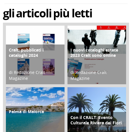
gli
articoli
più letti
Cralt: pubblicati i
I nuovi cataloghi estate
COPERTINA
CONTRO COPERTINA
cataloghi 2024
2023 Cralt sono online
di Redazione Cralt
di Redazione Cralt
Magazine
Magazine
21 Novembre 2023
07 Marzo 2023
Palma di Maiorca
ATTIVITÀ
Con il CRALT: Evento
ATTIVITÀ
Culturale Riviera dei Fiori