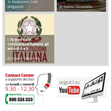
di Redazione Cralt
Magazine
di Gianni Tortoriello
25 Giugno 2016
16 Febbraio 2018
I 70 anni della
FOCUS
Costituzione Italiana: gli
articoli 1 e 2
di Gianni Tortoriello
17 Marzo 2018