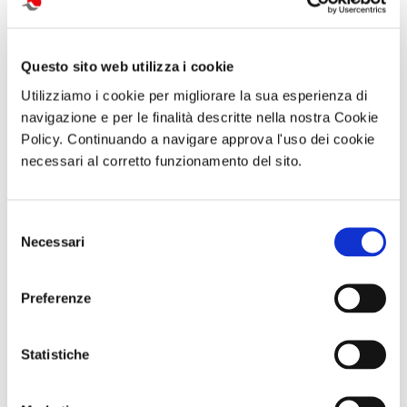
attività correlate:
Questo sito web utilizza i cookie
Utilizziamo i cookie per migliorare la sua esperienza di
navigazione e per le finalità descritte nella nostra Cookie
Policy. Continuando a navigare approva l'uso dei cookie
necessari al corretto funzionamento del sito.
Selezione
Necessari
del
Visita guidata
Abbonameni
SOGGIORNO A
consenso
VILLA REGINA E
Trenitalia
CAORLE - Hotel
L’ANTIQUARIUM
Olympus - dal 10
Preferenze
DI BOSCOREALE
al 13 settembre
Domenica 06
o dall 11 al 13
Settembre 2026
settembre
ore 10:00
Statistiche
Comunicato n. 95
Comunicato n. 23
Comunicato n. 29
Napoli 03, Agosto
Palermo, 30 Giugno
Venezia Mestre, 03