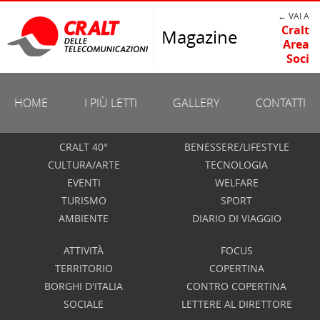
← VAI A
Cralt
Magazine
Area
Soci
HOME
I PIÙ LETTI
GALLERY
CONTATTI
CRALT 40°
BENESSERE/LIFESTYLE
CULTURA/ARTE
TECNOLOGIA
EVENTI
WELFARE
TURISMO
SPORT
AMBIENTE
DIARIO DI VIAGGIO
ATTIVITÀ
FOCUS
TERRITORIO
COPERTINA
BORGHI D'ITALIA
CONTRO COPERTINA
SOCIALE
LETTERE AL DIRETTORE