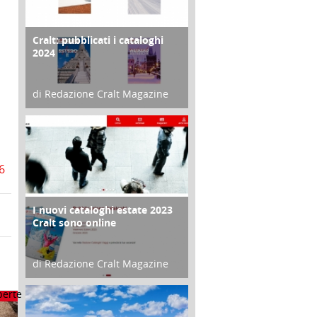
Cralt: pubblicati i cataloghi
COPERTINA
2024
di Redazione Cralt Magazine
21 Novembre 2023
6
I nuovi cataloghi estate 2023
CONTRO COPERTINA
Cralt sono online
di Redazione Cralt Magazine
07 Marzo 2023