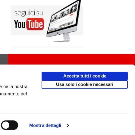
Accetta tutti i cookie
Usa solo i cookie necessari
e nella nostra
ionamento del
Mostra dettagli
Design
av
communication.it
/ Mobile friendly