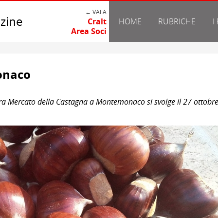
← VAI A
zine
Cralt
HOME
RUBRICHE
I
Area Soci
onaco
gra Mercato della Castagna a Montemonaco si svolge il 27 ottobre