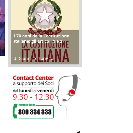
I 70 anni della Costituzione
FOCUS
Italiana: gli articoli 1 e 2
di Gianni Tortoriello
17 Marzo 2018