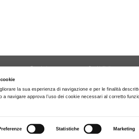
Tecnologia
Borghi d'Italia
Welfare
Sociale
 cookie
Sport
Focus
gliorare la sua esperienza di navigazione e per le finalità descritt
Diario di Viaggio
Copertina
 a navigare approva l'uso dei cookie necessari al corretto funz
Attività
Contro copertina
tyle
Territorio
Lettere al direttore
Preferenze
Statistiche
Marketing
- P.Iva 01160141006.