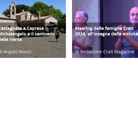
Castagnata a Caprese
Meeting delle famiglie Cralt
ATTIVITÀ
COPERTINA
Michelangelo e il santuario
2024, all'insegna delle attività
della Verna
di Angelo Monci
di Redazione Cralt Magazine
16/11/17
10/09/24