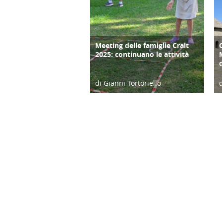
Meeting delle famiglie Cralt
COPERTINA
2025: continuano le attività
di Gianni Tortoriello
03/09/25