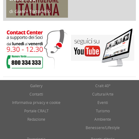
di Gianni Tortoriello
17 Marzo 2018
Gallery
Cralt 40°
Contatti
Cultura/Arte
Informativa privacy e cookie
Eventi
Portale CRALT
Turismo
Redazione
Ambiente
Benessere/Lifestyle