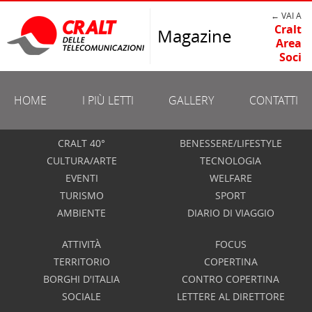
← VAI A
Cralt
Magazine
Area
Soci
HOME
I PIÙ LETTI
GALLERY
CONTATTI
CRALT 40°
BENESSERE/LIFESTYLE
CULTURA/ARTE
TECNOLOGIA
EVENTI
WELFARE
TURISMO
SPORT
AMBIENTE
DIARIO DI VIAGGIO
ATTIVITÀ
FOCUS
TERRITORIO
COPERTINA
BORGHI D'ITALIA
CONTRO COPERTINA
SOCIALE
LETTERE AL DIRETTORE