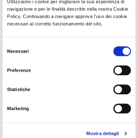
Utilizziamo i cookie per migliorare la sua esperienza di
navigazione e per le finalità descritte nella nostra Cookie
Policy. Continuando a navigare approva l'uso dei cookie
GARA DI PESCA
Giornata in
Gita giornaliera
necessari al corretto funzionamento del sito.
– Naviglio del
natura con
- Il cimitero
Brenta - Sabato
picnic L’OASI
delle
12 Settembre
NATURALISTICA
Fontanelle e
2026 - Località
DI MARIO
Materdei,
Selezione
Dolo (VE)
Sabato 12
Sabato 26
Settembre 2026
Settembre
Necessari
del
ore 10:00
consenso
Preferenze
Comunicato n. 30
Comunicato n. 96
Comunicato n. 84
Venezia Mestre, 04
Napoli, 03 Agosto
Roma, 29 Luglio 2026
Agosto 2026
2026
Statistiche
potrebbero interessarti
Marketing
Mostra dettagli
Meeting delle famiglie
COPERTINA