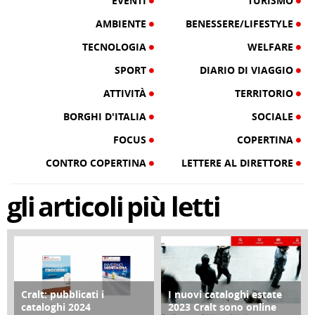
EVENTI
TURISMO
AMBIENTE
BENESSERE/LIFESTYLE
TECNOLOGIA
WELFARE
SPORT
DIARIO DI VIAGGIO
ATTIVITÀ
TERRITORIO
BORGHI D'ITALIA
SOCIALE
FOCUS
COPERTINA
CONTRO COPERTINA
LETTERE AL DIRETTORE
gli
articoli
più letti
Cralt: pubblicati i
I nuovi cataloghi estate
COPERTINA
CONTRO COPERTINA
cataloghi 2024
2023 Cralt sono online