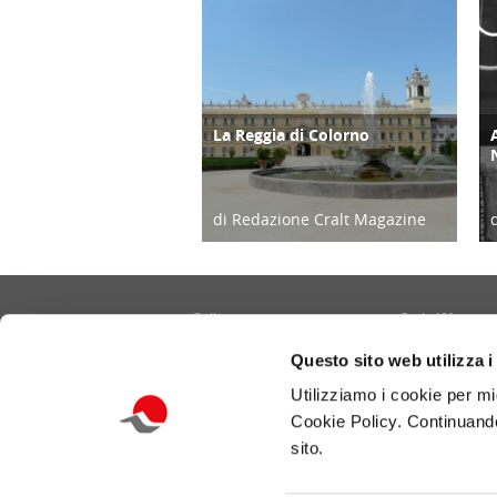
La Reggia di Colorno
TURISMO
di Redazione Cralt Magazine
03/05/18
Gallery
Cralt 40°
Contatti
Cultura/Arte
Questo sito web utilizza i
Informativa privacy e cookie
Eventi
Utilizziamo i cookie per mi
Portale CRALT
Turismo
Cookie Policy. Continuando
Redazione
Ambiente
sito.
Benessere/Lifes