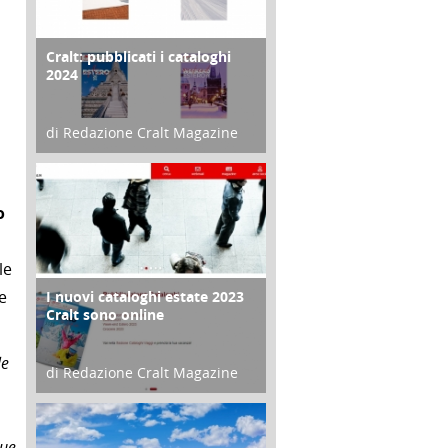
Cralt: pubblicati i cataloghi
COPERTINA
2024
di Redazione Cralt Magazine
21 Novembre 2023
o
le
e
I nuovi cataloghi estate 2023
CONTRO COPERTINA
Cralt sono online
le
di Redazione Cralt Magazine
07 Marzo 2023
sue