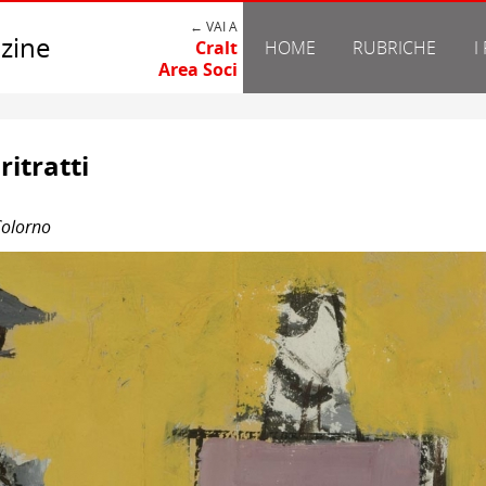
← VAI A
zine
Cralt
HOME
RUBRICHE
I
Area Soci
ritratti
 Colorno