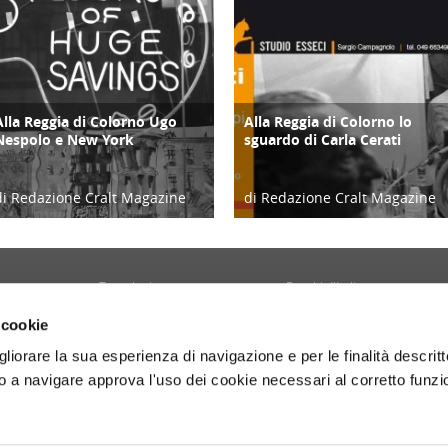
Alla Reggia di Colorno Ugo
Alla Reggia di Colorno lo
CULTURA/ARTE
CULTURA/ARTE
Nespolo e New York
sguardo di Carla Cerati
di Redazione Cralt Magazine
di Redazione Cralt Magazine
16/03/23
29/10/21
Tecnologia
Borghi d'Italia
Welfare
Sociale
 cookie
Sport
Focus
gliorare la sua esperienza di navigazione e per le finalità descritt
Diario di Viaggio
Copertina
 a navigare approva l'uso dei cookie necessari al corretto funz
Attività
Contro copertina
tyle
Territorio
Lettere al direttore