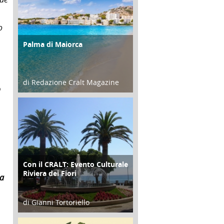
o
Palma di Maiorca
ATTIVITÀ
di Redazione Cralt Magazine
o
25 Giugno 2016
Con il CRALT: Evento Culturale
ATTIVITÀ
Riviera dei Fiori
la
di Gianni Tortoriello
16 Febbraio 2018