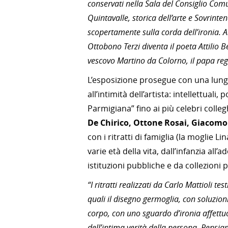
conservati nella Sala del Consiglio Com
Quintavalle, storica dell’arte e Sovrint
scopertamente sulla corda dell’ironia. Al
Ottobono Terzi diventa il poeta Attilio Ber
vescovo Martino da Colorno, il papa reg
L’esposizione prosegue con una lunga
all’intimità dell’artista: intellettuali,
Parmigiana” fino ai più celebri collegh
De Chirico, Ottone Rosai, Giacom
con i ritratti di famiglia (la moglie Li
varie età della vita, dall’infanzia al
istituzioni pubbliche e da collezioni p
“I ritratti realizzati da Carlo Mattioli te
quali il disegno germoglia, con soluzion
corpo, con uno sguardo d’ironia affettuos
dell’intima verità della persona. Pensiam