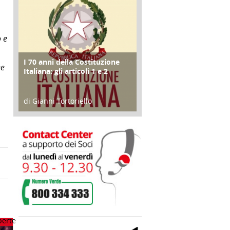
o e
I 70 anni della Costituzione
FOCUS
he
Italiana: gli articoli 1 e 2
di Gianni Tortoriello
17 Marzo 2018