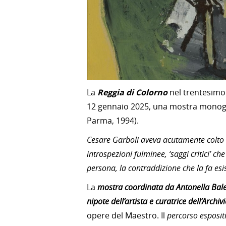
La
Reggia di Colorno
nel trentesimo
12 gennaio 2025, una mostra monograf
Parma, 1994).
Cesare Garboli aveva acutamente colto l’e
introspezioni fulminee, ‘saggi critici’ ch
persona, la contraddizione che la fa esis
La
mostra coordinata da Antonella Bales
nipote dell’artista e curatrice dell’Archi
opere del Maestro. Il
percorso espositiv