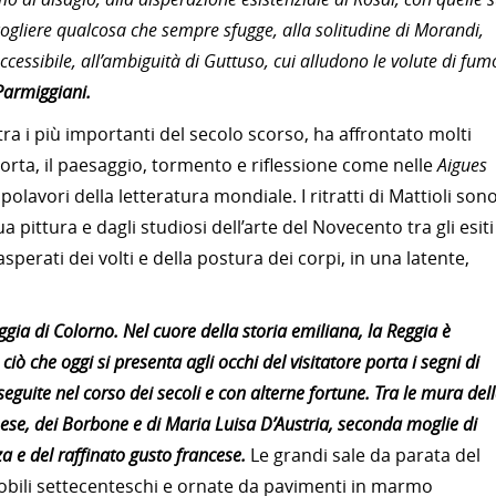
cogliere qualcosa che sempre sfugge, alla solitudine di Morandi,
ccessibile, all’ambiguità di Guttuso, cui alludono le volute di fum
armiggiani.
tra i più importanti del secolo scorso, ha affrontato molti
morta, il paesaggio, tormento e riflessione come nelle
Aigues
i capolavori della letteratura mondiale. I ritratti di Mattioli son
a pittura e dagli studiosi dell’arte del Novecento tra gli esiti
esasperati dei volti e della postura dei corpi, in una latente,
gia di Colorno. Nel cuore della storia emiliana, la Reggia è
i: ciò che oggi si presenta agli occhi del visitatore porta i segni di
seguite nel corso dei secoli e con alterne fortune. Tra le mura del
ese, dei Borbone e di Maria Luisa D’Austria, seconda moglie di
a e del raffinato gusto francese.
Le grandi sale da parata del
obili settecenteschi e ornate da pavimenti in marmo