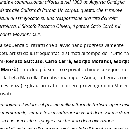
unale e commissionati all’artista nel 1963 da Augusta Ghidiglia
endente alle Gallerie di Parma. Un corpus, questo, che si muove
cuni di essi giocano su una trasposizione divertita dei volti:
tolucci, il filosofo Zaccaria Olivieri, il pittore Carlo Carrà e il
nante Giovanni XXIII.
 sequenza di ritratti che si avvicinano progressivamente
 poeti, artisti da lui frequentati e stimati al tempo dell’“Officina
i (
Renato Guttuso, Carlo Carrà, Giorgio Morandi, Giorgi
o Manzù
). Il nucleo più sentito e privato chiude la sequenza
na, la figlia Marcella, l’amatissima nipote Anna, raffigurata nel
l’adolescenza) e gli autoritratti. Le opere provengono da Musei 
rivate.
stimoniamo il valore e il fascino della pittura dell’artista: opere nel
i memorabili, sempre tese a catturare la verità di un volto e di un
a che non esita a spingersi nei territori della rivelazione
o al disagio, alla disperazione esistenziale di Rosai, con quelle 