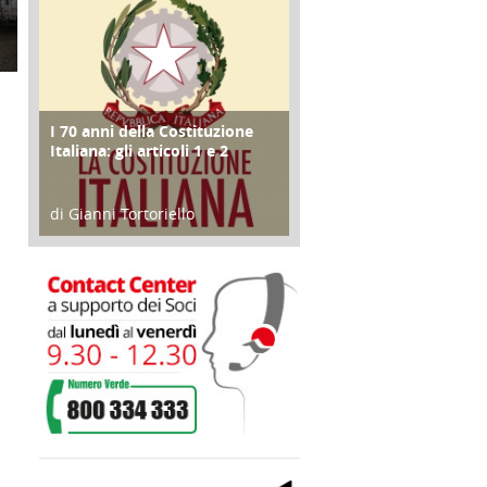
I 70 anni della Costituzione
FOCUS
Italiana: gli articoli 1 e 2
di Gianni Tortoriello
17 Marzo 2018