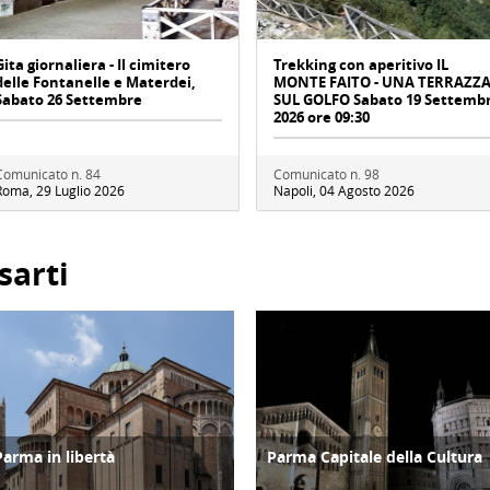
Gita giornaliera - Il cimitero
Trekking con aperitivo IL
delle Fontanelle e Materdei,
MONTE FAITO - UNA TERRAZZ
Sabato 26 Settembre
SUL GOLFO Sabato 19 Settemb
2026 ore 09:30
Comunicato n. 84
Comunicato n. 98
Roma, 29 Luglio 2026
Napoli, 04 Agosto 2026
sarti
Parma in libertà
Parma Capitale della Cultura
TURISMO
ATTIVITÀ