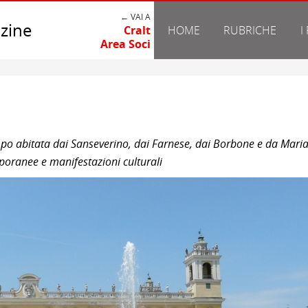
← VAI A
zine
Cralt
HOME
RUBRICHE
I
Area Soci
mpo abitata dai Sanseverino, dai Farnese, dai Borbone e da Mari
mporanee e manifestazioni culturali