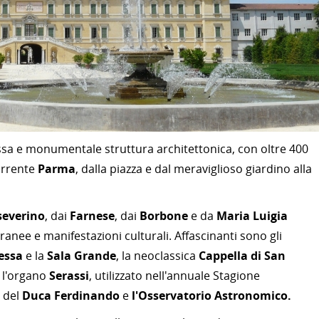
a e monumentale struttura architettonica, con oltre 400
torrente
Parma
, dalla piazza e dal meraviglioso giardino alla
severino
, dai
Farnese
, dai
Borbone
e da
Maria Luigia
anee e manifestazioni culturali. Affascinanti sono gli
essa
e la
Sala Grande
, la neoclassica
Cappella di San
 e l'organo
Serassi
, utilizzato nell'annuale Stagione
 del
Duca Ferdinando
e
l'Osservatorio Astronomico.