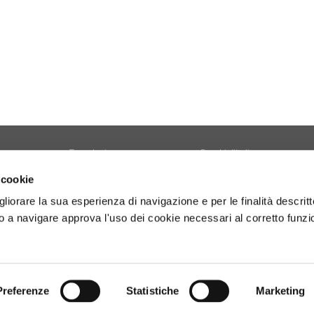
Tecnologia
Borghi d'Italia
Welfare
Sociale
 cookie
Sport
Focus
gliorare la sua esperienza di navigazione e per le finalità descritt
Diario di Viaggio
Copertina
 a navigare approva l'uso dei cookie necessari al corretto funz
Attività
Contro copertina
tyle
Territorio
Lettere al direttore
Preferenze
Statistiche
Marketing
- P.Iva 01160141006.