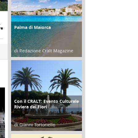
A
Palma di Maiorca
ATTIVITÀ
re
di Redazione Cralt Magazine
25 Giugno 2016
Con il CRALT: Evento Culturale
ATTIVITÀ
Riviera dei Fiori
di Gianni Tortoriello
16 Febbraio 2018