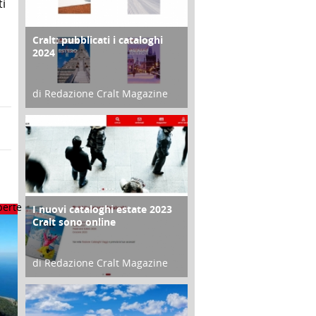
ti
Cralt: pubblicati i cataloghi
COPERTINA
2024
di Redazione Cralt Magazine
21 Novembre 2023
I nuovi cataloghi estate 2023
CONTRO COPERTINA
Cralt sono online
di Redazione Cralt Magazine
07 Marzo 2023