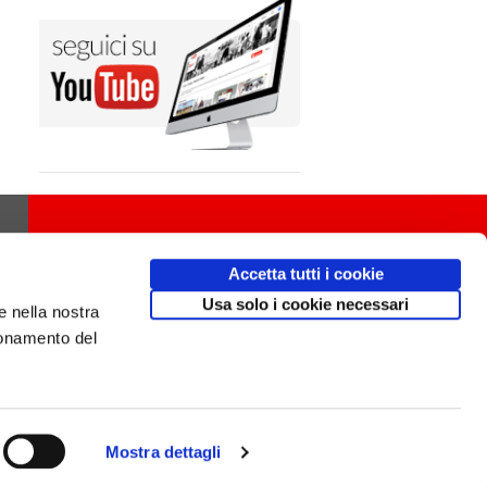
Accetta tutti i cookie
Usa solo i cookie necessari
e nella nostra
ionamento del
Mostra dettagli
Design
av
communication.it
/ Mobile friendly