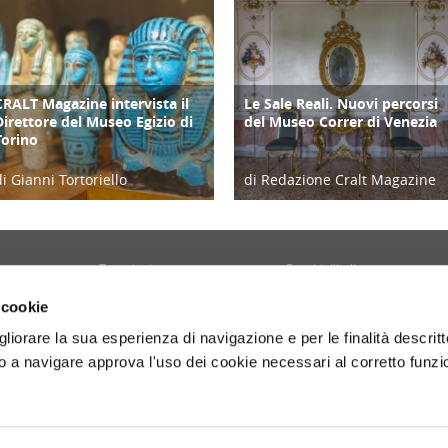
CRALT Magazine intervista il
Le Sale Reali. Nuovi percorsi
COPERTINA
CULTURA/ARTE
Direttore del Museo Egizio di
del Museo Correr di Venezia
Torino
di Gianni Tortoriello
di Redazione Cralt Magazine
06/04/19
10/08/22
Tecnologia
Borghi d'Italia
Welfare
Sociale
 cookie
Sport
Focus
gliorare la sua esperienza di navigazione e per le finalità descritt
Diario di Viaggio
Copertina
 a navigare approva l'uso dei cookie necessari al corretto funz
Attività
Contro copertina
tyle
Territorio
Lettere al direttore