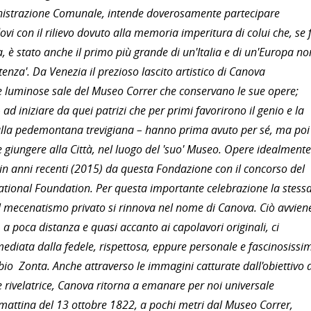
ministrazione Comunale, intende doverosamente partecipare
i con il rilievo dovuto alla memoria imperitura di colui che, se 
a, è stato anche il primo più grande di un'Italia e di un'Europa no
nza'. Da Venezia il prezioso lascito artistico di Canova
le luminose sale del Museo Correr che conservano le sue opere;
 ad iniziare da quei patrizi che per primi favorirono il genio e la
alla pedemontana trevigiana – hanno prima avuto per sé, ma poi
 giungere alla Città, nel luogo del 'suo' Museo. Opere idealmente
 in anni recenti (2015) da questa Fondazione con il concorso del
tional Foundation. Per questa importante celebrazione la stess
 il mecenatismo privato si rinnova nel nome di Canova. Ciò avvien
 a poca distanza e quasi accanto ai capolavori originali, ci
e mediata dalla fedele, rispettosa, eppure personale e fascinosissi
bio Zonta. Anche attraverso le immagini catturate dall'obiettivo 
rivelatrice, Canova ritorna a emanare per noi universale
a mattina del 13 ottobre 1822, a pochi metri dal Museo Correr,