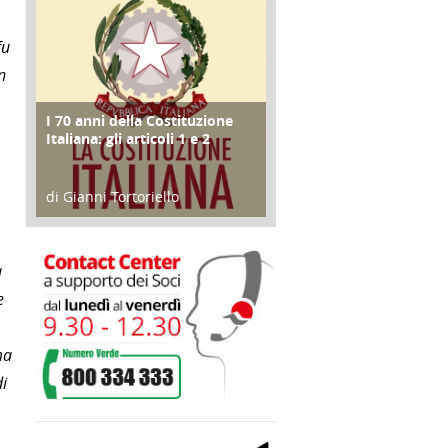
fu
n
I 70 anni della Costituzione
FOCUS
Italiana: gli articoli 1 e 2
di Gianni Tortoriello
17 Marzo 2018
a
e
ma
di