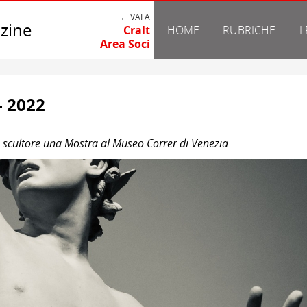
← VAI A
zine
Cralt
HOME
RUBRICHE
I
Area Soci
- 2022
e scultore una Mostra al Museo Correr di Venezia