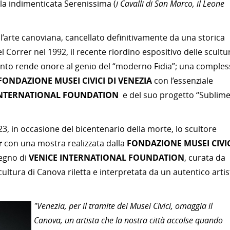
lla indimenticata Serenissima (
i Cavalli di San Marco, il Leone
l’arte canoviana, cancellato definitivamente da una storica
l Correr nel 1992, il recente riordino espositivo delle scultu
nto rende onore al genio del “moderno Fidia”; una comples
FONDAZIONE
MUSEI CIVICI DI VENEZIA
con l’essenziale
NTERNATIONAL FOUNDATION
e del suo progetto “Sublim
3, in occasione del bicentenario della morte, lo scultore
r
con una mostra realizzata dalla
FONDAZIONE MUSEI CIVIC
egno di
VENICE INTERNATIONAL FOUNDATION
, curata da
scultura di Canova riletta e interpretata da un autentico artis
"Venezia, per il tramite dei Musei Civici, omaggia il
Canova, un artista che la nostra città accolse quando