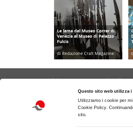
Le lame del Museo Correr di
CULTURA/ARTE
Venezia al Museo di Palazzo
Fulcis
di Redazione Cralt Magazine
21/11/20
Gallery
Cralt 40°
Contatti
Cultura/Arte
Questo sito web utilizza i
Informativa privacy e cookie
Eventi
Utilizziamo i cookie per mi
Portale CRALT
Turismo
Cookie Policy. Continuando
Redazione
Ambiente
sito.
Benessere/Lifes