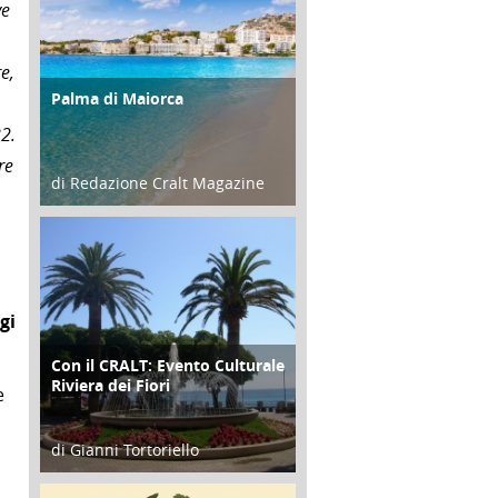
ve
e,
Palma di Maiorca
ATTIVITÀ
22.
re
di Redazione Cralt Magazine
25 Giugno 2016
gi
Con il CRALT: Evento Culturale
ATTIVITÀ
Riviera dei Fiori
e
di Gianni Tortoriello
16 Febbraio 2018