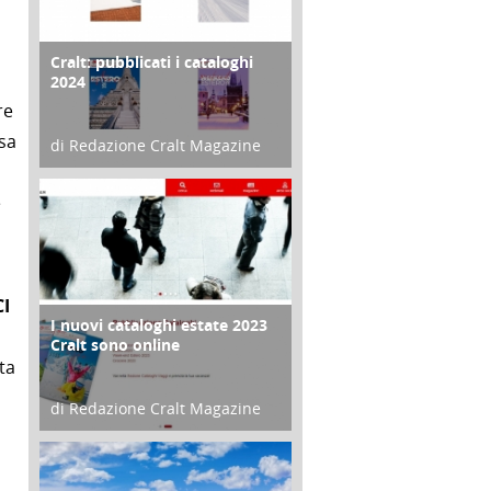
Cralt: pubblicati i cataloghi
COPERTINA
2024
re
sa
di Redazione Cralt Magazine
21 Novembre 2023
e
I
I nuovi cataloghi estate 2023
CONTRO COPERTINA
Cralt sono online
ta
di Redazione Cralt Magazine
07 Marzo 2023