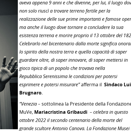
aveva appena 9 anni e che divenne, per lui, il luogo do
non solo riuscì a trovare terreno fertile per la
realizzazione delle sue prime importanti e famose oper
ma anche il luogo dove tornare a concludere la sua
esistenza terrena e morire proprio il 13 ottobre del 18
Celebrarlo nel bicentenario dalla morte significa onora
lo spirito della nostra terra e quella capacità di saper
guardare oltre, di saper innovare, di saper mettersi in
gioco tipica di un popolo che trovava nella
Repubblica Serenissima le condizioni per potersi
esprimere e potersi misurare”
afferma il
Sindaco
Lui
Brugnaro
.
“Venezia –
sottolinea la Presidente della Fondazion
MuVe,
Mariacristina Gribaudi
– celebra in questo
ottobre 2022 il secondo centenario della morte del
grande scultore Antonio Canova. La Fondazione Musei