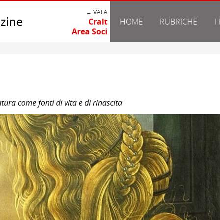
← VAI A
zine
Cralt
HOME
RUBRICHE
I
Area Soci
tura come fonti di vita e di rinascita