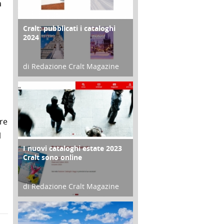
a
Cralt: pubblicati i cataloghi
COPERTINA
2024
di Redazione Cralt Magazine
21 Novembre 2023
are
l
I nuovi cataloghi estate 2023
CONTRO COPERTINA
Cralt sono online
di Redazione Cralt Magazine
07 Marzo 2023