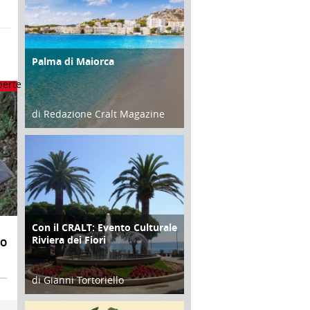
Palma di Maiorca
ATTIVITÀ
di Redazione Cralt Magazine
25 Giugno 2016
Con il CRALT: Evento Culturale
ATTIVITÀ
Riviera dei Fiori
IO
di Gianni Tortoriello
16 Febbraio 2018