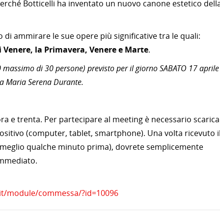
perché Botticelli ha inventato un nuovo canone estetico dell
i ammirare le sue opere più significative tra le quali:
di Venere, la Primavera, Venere e Marte
.
 massimo di 30 persone) previsto per il giorno SABATO 17 aprile
ssa Maria Serena Durante.
’ora e trenta. Per partecipare al meeting è necessario scaric
ositivo (computer, tablet, smartphone). Una volta ricevuto i
nto (meglio qualche minuto prima), dovrete semplicemente
 immediato.
i.it/module/commessa/?id=10096