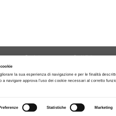
Tecnologia
Borghi d'Italia
Welfare
Sociale
 cookie
Sport
Focus
gliorare la sua esperienza di navigazione e per le finalità descritt
Diario di Viaggio
Copertina
 a navigare approva l'uso dei cookie necessari al corretto funz
Attività
Contro copertina
tyle
Territorio
Lettere al direttore
Preferenze
Statistiche
Marketing
- P.Iva 01160141006.