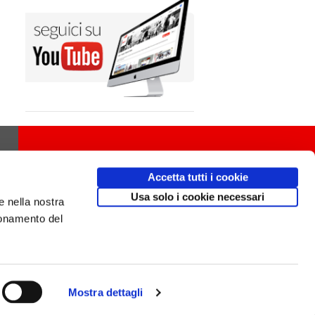
Accetta tutti i cookie
Usa solo i cookie necessari
e nella nostra
ionamento del
Mostra dettagli
Design
av
communication.it
/ Mobile friendly