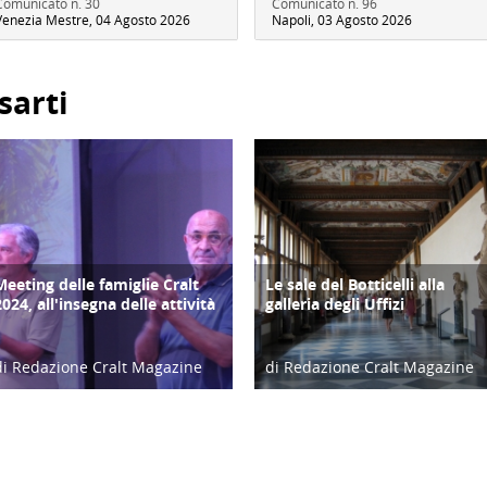
Comunicato n. 30
Comunicato n. 96
Venezia Mestre, 04 Agosto 2026
Napoli, 03 Agosto 2026
sarti
Meeting delle famiglie Cralt
Le sale del Botticelli alla
COPERTINA
ATTIVITÀ
2024, all'insegna delle attività
galleria degli Uffizi
di Redazione Cralt Magazine
di Redazione Cralt Magazine
10/09/24
28/12/16