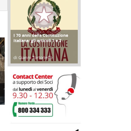
I 70 anni della Costituzione
FOCUS
Italiana: gli articoli 1 e 2
di Gianni Tortoriello
17 Marzo 2018