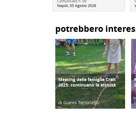
Comunicato n. 99
Napoli, 05 Agosto 2026
potrebbero interes
Meeting delle famiglie Cralt
COPERTINA
2025: continuano le attività
di Gianni Tortoriello
03/09/25