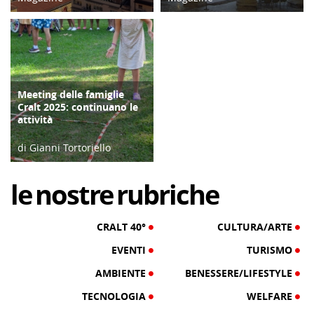
26/04/25
15/03/21
Meeting delle famiglie
COPERTINA
Cralt 2025: continuano le
attività
di Gianni Tortoriello
03/09/25
le
nostre
rubriche
CRALT 40°
CULTURA/ARTE
EVENTI
TURISMO
AMBIENTE
BENESSERE/LIFESTYLE
TECNOLOGIA
WELFARE