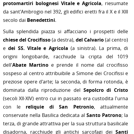
protomartiri bolognesi Vitale e Agricola
, riesumate
da sant'Ambrogio nel 392, gli edifici eretti fra il X e il XIII
secolo dai
Benedettini
.
Sulla splendida piazza si affacciano i prospetti delle
chiese del Crocifisso
(a destra),
del Calvario
(al centro)
e
dei SS. Vitale e Agricola
(a sinistra). La prima, di
origini longobarde, racchiude la cripta del 1019
dell'
Abate Martino
e prende il nome dal crocifisso
sospeso al centro attribuibile a Simone dei Crocifissi e
preziose opere d'arte; la seconda, di forma rotonda, è
dominata dalla riproduzione del
Sepolcro di Cristo
(secoli XII-XIV) entro cui in passato era custodita l'urna
con le
reliquie di San Petronio
, attualmente
conservate nella Basilica dedicata al
Santo Patrono
; la
terza, di grande attrattiva per la sua struttura basilicale
disadorna, racchiude gli antichi sarcofagi dei
Santi