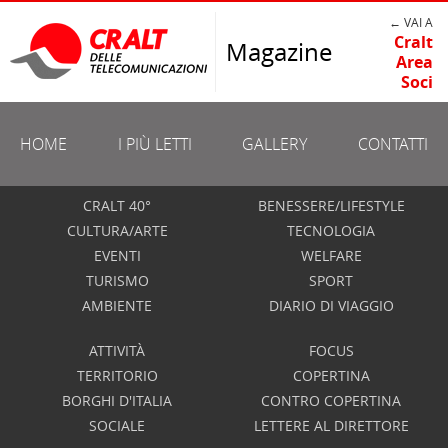
← VAI A
Cralt
Magazine
Area
Soci
HOME
I PIÙ LETTI
GALLERY
CONTATTI
CRALT 40°
BENESSERE/LIFESTYLE
CULTURA/ARTE
TECNOLOGIA
EVENTI
WELFARE
TURISMO
SPORT
AMBIENTE
DIARIO DI VIAGGIO
ATTIVITÀ
FOCUS
TERRITORIO
COPERTINA
BORGHI D'ITALIA
CONTRO COPERTINA
SOCIALE
LETTERE AL DIRETTORE