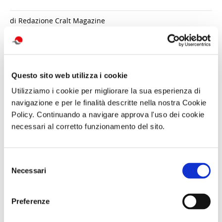
di Redazione Cralt Magazine
20 Ottobre 2017
attività correlate:
Questo sito web utilizza i cookie
Utilizziamo i cookie per migliorare la sua esperienza di
navigazione e per le finalità descritte nella nostra Cookie
Policy. Continuando a navigare approva l'uso dei cookie
necessari al corretto funzionamento del sito.
Selezione
Necessari
del
consenso
Trekking con
Gita giornaliera
Visita serale
aperitivo IL
- Il cimitero
con
Preferenze
MONTE FAITO -
delle
performance
UNA TERRAZZA
Fontanelle e
MANNight UNA
SUL GOLFO
Materdei,
NOTTE AL