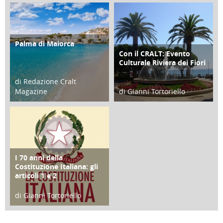
21 Novembre 2023
07 Marzo 2023
Palma di Maiorca
ATTIVITÀ
Con il CRALT: Evento
ATTIVITÀ
Culturale Riviera dei Fiori
di Redazione Cralt
Magazine
di Gianni Tortoriello
25 Giugno 2016
16 Febbraio 2018
I 70 anni della
FOCUS
Costituzione Italiana: gli
articoli 1 e 2
di Gianni Tortoriello
17 Marzo 2018