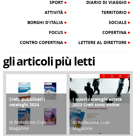
SPORT
DIARIO DI VIAGGIO
ATTIVITÀ
TERRITORIO
BORGHI D'ITALIA
SOCIALE
FOCUS
COPERTINA
CONTRO COPERTINA
LETTERE AL DIRETTORE
gli
articoli
più letti
Cralt: pubblicati i
I nuovi cataloghi estate
COPERTINA
CONTRO COPERTINA
cataloghi 2024
2023 Cralt sono online
di Redazione Cralt
di Redazione Cralt
Magazine
Magazine