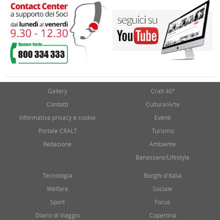
Gallery
Cralt 40°
Contatti
Cultura/Arte
Informativa privacy e cookie
Eventi
Portale CRALT
Turismo
Redazione
Ambiente
Benessere/Lifestyle
Tecnologia
Borghi d'Italia
Welfare
Sociale
Sport
Focus
Diario di Viaggio
Copertina