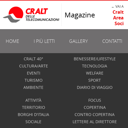
← VAI A
Cralt
Magazine
Area
Soci
HOME
I PIÙ LETTI
GALLERY
CONTATTI
CRALT 40°
BENESSERE/LIFESTYLE
CULTURA/ARTE
TECNOLOGIA
EVENTI
WELFARE
TURISMO
SPORT
AMBIENTE
DIARIO DI VIAGGIO
ATTIVITÀ
FOCUS
TERRITORIO
COPERTINA
BORGHI D'ITALIA
CONTRO COPERTINA
SOCIALE
LETTERE AL DIRETTORE