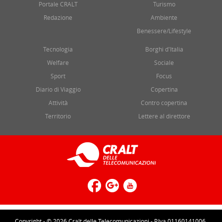
Portale CRALT
Turismo
Redazione
Ambiente
Benessere/Lifestyle
Tecnologia
Borghi d'Italia
Welfare
Sociale
Sport
Focus
Diario di Viaggio
Copertina
Attività
Contro copertina
Territorio
Lettere al direttore
Copyright - © 2026 Cralt delle Telecomunicazioni - P.Iva 01160141006.