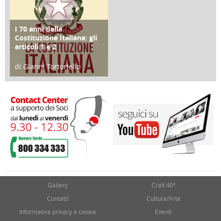
I 70 anni della
FOCUS
Costituzione Italiana: gli
articoli 1 e 2
di Gianni Tortoriello
17 Marzo 2018
Gallery
Cralt 40°
Contatti
Cultura/Arte
Informativa privacy e cookie
Eventi