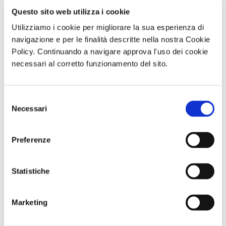
Questo sito web utilizza i cookie
Utilizziamo i cookie per migliorare la sua esperienza di
navigazione e per le finalità descritte nella nostra Cookie
Policy. Continuando a navigare approva l'uso dei cookie
necessari al corretto funzionamento del sito.
"Un giorno in
GARA DI PESCA
Visita guidata
Vendemmia "
– Naviglio del
SAN GENNARO
Pranzo/degustazione
Brenta - Sabato
E NAPOLI:
Ristorante "La
12 Settembre
DUOMO E
Selezione
Veduta" Tenuta
2026 - Località
BATTISTERO DI
Cavaliere Pepe
Dolo (VE)
SAN GIOVANNI
Necessari
del
Domenica 04
IN FONTE
consenso
Ottobre 2026
Domenica 13
ore 10:30
Settembre 2026
Preferenze
ore 10:30
Comunicato n. 93
Comunicato n. 30
Comunicato n. 97
Statistiche
Napoli, 27 Luglio
Venezia Mestre, 04
Napoli, 04 Agosto
2026
Agosto 2026
2026
Marketing
potrebbero interessarti