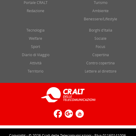
Portale CRALT
Turismo
Redazione
Ambiente
Benessere/Lifestyle
Tecnologia
Borghi d'Italia
Welfare
Sociale
Sport
Focus
Diario di Viaggio
Copertina
Attività
Contro copertina
Territorio
Lettere al direttore
Copyright - © 2026 Cralt delle Telecomunicazioni - P.Iva 01160141006.