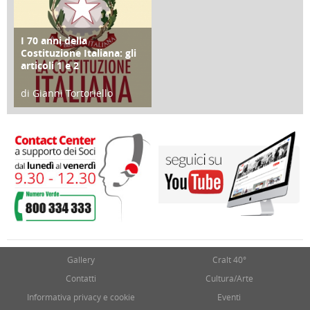
I 70 anni della
FOCUS
Costituzione Italiana: gli
articoli 1 e 2
di Gianni Tortoriello
17 Marzo 2018
Gallery
Cralt 40°
Contatti
Cultura/Arte
Informativa privacy e cookie
Eventi