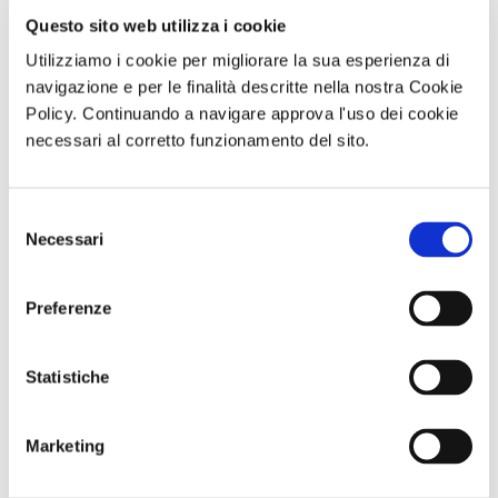
Questo sito web utilizza i cookie
Utilizziamo i cookie per migliorare la sua esperienza di
navigazione e per le finalità descritte nella nostra Cookie
Policy. Continuando a navigare approva l'uso dei cookie
necessari al corretto funzionamento del sito.
Visita guidata
Visita guidata
Giornata in
VILLA REGINA E
SAN GENNARO
natura con
L’ANTIQUARIUM
E NAPOLI:
picnic L’OASI
DI BOSCOREALE
DUOMO E
NATURALISTICA
Selezione
Domenica 06
BATTISTERO DI
DI MARIO
Settembre 2026
SAN GIOVANNI
Sabato 12
Necessari
del
ore 10:00
IN FONTE
Settembre 2026
consenso
Domenica 13
ore 10:00
Settembre 2026
Preferenze
ore 10:30
Comunicato n. 95
Comunicato n. 97
Comunicato n. 96
Statistiche
Napoli 03, Agosto
Napoli, 04 Agosto
Napoli, 03 Agosto
2026
2026
2026
Marketing
potrebbero interessarti