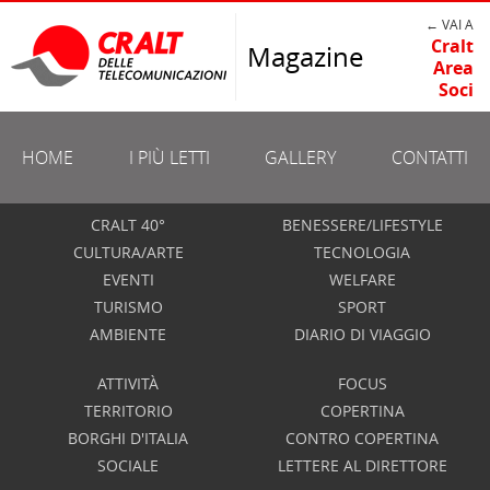
← VAI A
Cralt
Magazine
Area
Soci
HOME
I PIÙ LETTI
GALLERY
CONTATTI
CRALT 40°
BENESSERE/LIFESTYLE
CULTURA/ARTE
TECNOLOGIA
EVENTI
WELFARE
TURISMO
SPORT
AMBIENTE
DIARIO DI VIAGGIO
ATTIVITÀ
FOCUS
TERRITORIO
COPERTINA
BORGHI D'ITALIA
CONTRO COPERTINA
SOCIALE
LETTERE AL DIRETTORE