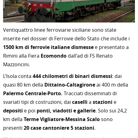
Ventiquattro linee ferroviarie siciliane sono state
inserite nel dossier di Ferrovie dello Stato che include i
1500 km di ferrovie italiane dismesse
e presentato a
Rimini alla Fiera
Ecomondo
dall'ad di FS Renato
Mazzoncini.
L’Isola conta
444 chilometri di binari dismessi
: dai
quasi 80 km della
Dittaino-Caltagirone
ai 400 m della
Palermo Centrale-Porto.
Tracciati disseminati di
svariati tipi di costruzioni, dai
caselli
a
stazioni
e
depositi
e poi
ponti, viadotti e gallerie
. Solo sui 24,2
km della
Terme Vigliatore-Messina Scalo
sono
presenti
20 case cantoniere 5 stazioni
.