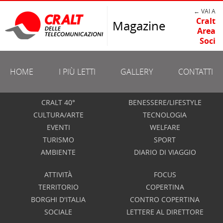
← VAI A
Cralt
Magazine
Area
Soci
HOME
I PIÙ LETTI
GALLERY
CONTATTI
CRALT 40°
BENESSERE/LIFESTYLE
CULTURA/ARTE
TECNOLOGIA
EVENTI
WELFARE
TURISMO
SPORT
AMBIENTE
DIARIO DI VIAGGIO
ATTIVITÀ
FOCUS
TERRITORIO
COPERTINA
BORGHI D'ITALIA
CONTRO COPERTINA
SOCIALE
LETTERE AL DIRETTORE