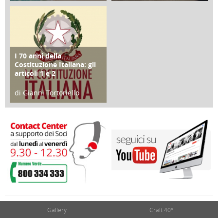
25 Giugno 2016
16 Febbraio 2018
I 70 anni della
FOCUS
Costituzione Italiana: gli
articoli 1 e 2
di Gianni Tortoriello
17 Marzo 2018
Gallery
Cralt 40°