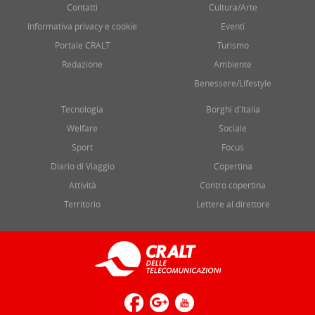
Contatti
Cultura/Arte
Informativa privacy e cookie
Eventi
Portale CRALT
Turismo
Redazione
Ambiente
Benessere/Lifestyle
Tecnologia
Borghi d'Italia
Welfare
Sociale
Sport
Focus
Diario di Viaggio
Copertina
Attività
Contro copertina
Territorio
Lettere al direttore