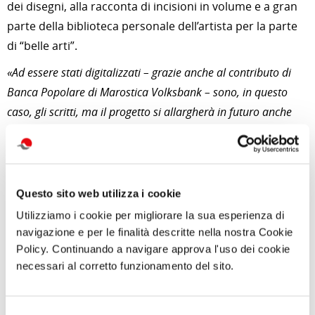
dei disegni, alla racconta di incisioni in volume e a gran
parte della biblioteca personale dell’artista per la parte
di “belle arti”.
«Ad essere stati digitalizzati – grazie anche al contributo di
Banca Popolare di Marostica Volksbank – sono, in questo
caso, gli scritti, ma il progetto si allargherà in futuro anche
ai disegni e al resto del patrimonio artistico canoviano di
proprietà dei Musei Biblioteca Archivio di Bassano del
Grappa», dichiara la direttrice dei Musei Civici, Barbara
Guidi «il Fondo vanta infatti ben 1756 disegni custoditi nel
Questo sito web utilizza i cookie
Gabinetto delle stampe e dei disegni del Museo Civico. I
Utilizziamo i cookie per migliorare la sua esperienza di
Musei Civici conservano inoltre i celebri monocromi, una
navigazione e per le finalità descritte nella nostra Cookie
delle più rare e singolari espressioni non solo dell’opera di
Policy. Continuando a navigare approva l'uso dei cookie
necessari al corretto funzionamento del sito.
Antonio Canova, ma più in generale dell’arte neoclassica, e
una sessantina di sculture tra cui i preziosi bozzetti
preparatori come quello per le Tre Grazie, celebri gessi quali
Selezione