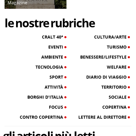
Magazine
02/03/22
le
nostre
rubriche
CRALT 40°
CULTURA/ARTE
EVENTI
TURISMO
AMBIENTE
BENESSERE/LIFESTYLE
TECNOLOGIA
WELFARE
SPORT
DIARIO DI VIAGGIO
ATTIVITÀ
TERRITORIO
BORGHI D'ITALIA
SOCIALE
FOCUS
COPERTINA
CONTRO COPERTINA
LETTERE AL DIRETTORE
gli
articoli
più letti