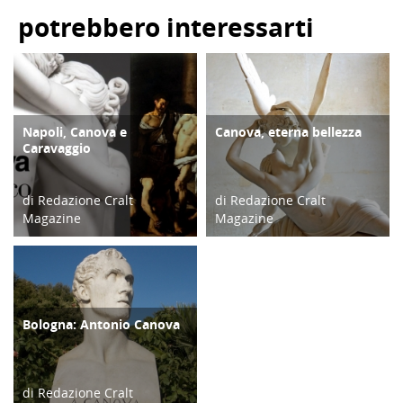
potrebbero interessarti
Napoli, Canova e
Canova, eterna bellezza
CULTURA/ARTE
CULTURA/ARTE
Caravaggio
di Redazione Cralt
di Redazione Cralt
Magazine
Magazine
16/05/19
06/11/19
Bologna: Antonio Canova
CULTURA/ARTE
di Redazione Cralt