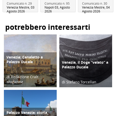
Comunicato n. 29
Comunicato n. 95
Comunicato n. 30
Venezia Mestre, 03
Napoli 03, Agosto
Venezia Mestre, 04
Agosto 2026
2026
Agosto 2026
potrebbero interessarti
Venezia: Canaletto a
CULTURA/ARTE
Palazzo Ducale
Venezia, il Doge “velato” a
DIARIO DI VIAGGIO
Palazzo Ducale
di Redazione Cralt
Magazine
di Stefano Torcellan
23/04/19
28/09/16
Palazzo Venezia: storia,
ATTIVITÀ