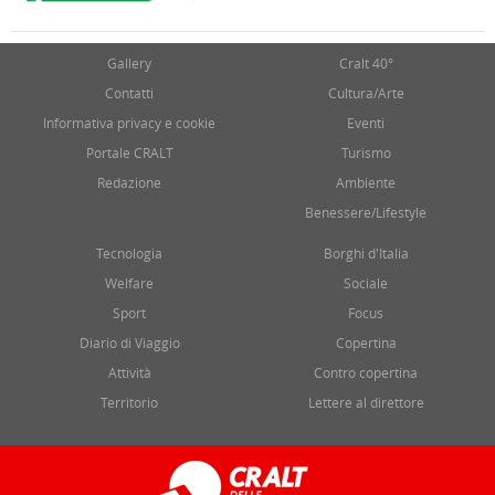
Gallery
Cralt 40°
Contatti
Cultura/Arte
Informativa privacy e cookie
Eventi
Portale CRALT
Turismo
Redazione
Ambiente
Benessere/Lifestyle
Tecnologia
Borghi d'Italia
Welfare
Sociale
Sport
Focus
Diario di Viaggio
Copertina
Attività
Contro copertina
Territorio
Lettere al direttore