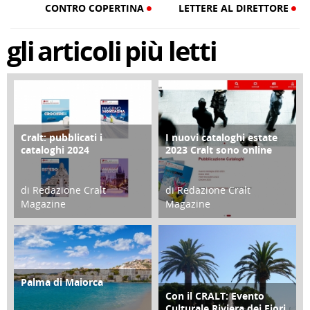
CONTRO COPERTINA
LETTERE AL DIRETTORE
gli
articoli
più letti
Cralt: pubblicati i
I nuovi cataloghi estate
COPERTINA
CONTRO COPERTINA
cataloghi 2024
2023 Cralt sono online
di Redazione Cralt
di Redazione Cralt
Magazine
Magazine
21 Novembre 2023
07 Marzo 2023
Palma di Maiorca
ATTIVITÀ
Con il CRALT: Evento
ATTIVITÀ
Culturale Riviera dei Fiori