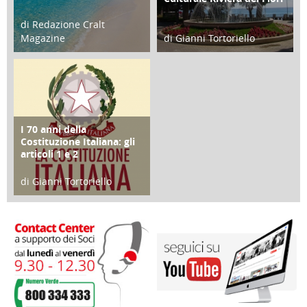
di Redazione Cralt
Magazine
di Gianni Tortoriello
25 Giugno 2016
16 Febbraio 2018
I 70 anni della
FOCUS
Costituzione Italiana: gli
articoli 1 e 2
di Gianni Tortoriello
17 Marzo 2018