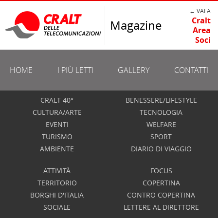
← VAI A
Cralt
Magazine
Area
Soci
HOME
I PIÙ LETTI
GALLERY
CONTATTI
CRALT 40°
BENESSERE/LIFESTYLE
CULTURA/ARTE
TECNOLOGIA
EVENTI
WELFARE
TURISMO
SPORT
AMBIENTE
DIARIO DI VIAGGIO
ATTIVITÀ
FOCUS
TERRITORIO
COPERTINA
BORGHI D'ITALIA
CONTRO COPERTINA
SOCIALE
LETTERE AL DIRETTORE