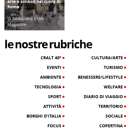
arte e simboli nel cuore di
Roma
di Redazione Cralt
Magazine
02/12/25
le
nostre
rubriche
CRALT 40°
CULTURA/ARTE
EVENTI
TURISMO
AMBIENTE
BENESSERE/LIFESTYLE
TECNOLOGIA
WELFARE
SPORT
DIARIO DI VIAGGIO
ATTIVITÀ
TERRITORIO
BORGHI D'ITALIA
SOCIALE
FOCUS
COPERTINA