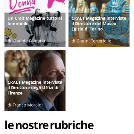
Un Cralt Magazine tutto al
CRALT Magazine intervista
COPERTINA
COPERTINA
femminile
il Direttore del Museo
Egizio di Torino
di Clotilde Fontana
di Gianni Tortoriello
28/02/23
06/04/19
CRALT Magazine intervista
COPERTINA
il Direttore degli Uffizi di
Firenze
di Franco Moraldi
04/06/19
le
nostre
rubriche