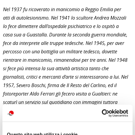
Nel 1937 fu ricoverato in manicomio a Reggio Emilia per
atti di autolesionismo. Nel 1941 lo scultore Andrea Mozzali
lo fece dimettere dall'ospedale psichiatrico e lo ospitò a
casa sua a Guastalla. Durante la seconda guerra mondiale,
fece da interprete alle truppe tedesche. Nel 1945, per aver
percosso con una bottiglia un militare tedesco, dovette
rientrare in manicomio, rimanendovi per tre anni. Nel 1948
si fece più intensa la sua attività artistica tanto che
giornalisti, critici e mercanti d'arte si interessarono a lui. Nel
1957, Severo Boschi, firma de Il Resto del Carlino, ed il
fotoreporter Aldo Ferrari gli fecero visita a Gualtieri: ne
scaturì un servizio sul quotidiano con immagini tuttora
celebri.
Nel 1961 si procedette all'allestimento della sua prima
Questo sito web utilizza i cookie