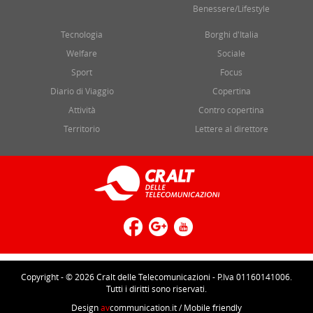
Benessere/Lifestyle
Tecnologia
Borghi d'Italia
Welfare
Sociale
Sport
Focus
Diario di Viaggio
Copertina
Attività
Contro copertina
Territorio
Lettere al direttore
Copyright - © 2026 Cralt delle Telecomunicazioni - P.Iva 01160141006.
Tutti i diritti sono riservati.
Design
av
communication.it
/ Mobile friendly