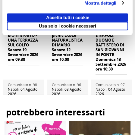
Mostra dettagli
Accetta tutti i cookie
Trekking con
Giornata in
Visita guidata
Usa solo i cookie necessari
aperitivo IL
natura con
SAN GENNARO
MONTE FAITO -
picnic L’OASI
E NAPOLI:
UNA TERRAZZA
NATURALISTICA
DUOMO E
SUL GOLFO
DI MARIO
BATTISTERO DI
Sabato 19
Sabato 12
SAN GIOVANNI
Settembre 2026
Settembre 2026
IN FONTE
ore 09:30
ore 10:00
Domenica 13
Settembre 2026
ore 10:30
Comunicato n. 98
Comunicato n. 96
Comunicato n. 97
Napoli, 04 Agosto
Napoli, 03 Agosto
Napoli, 04 Agosto
2026
2026
2026
potrebbero interessarti