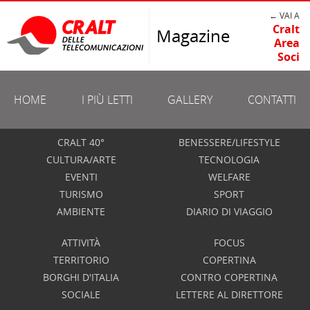
← VAI A
Cralt
Magazine
Area
Soci
HOME
I PIÙ LETTI
GALLERY
CONTATTI
CRALT 40°
BENESSERE/LIFESTYLE
CULTURA/ARTE
TECNOLOGIA
EVENTI
WELFARE
TURISMO
SPORT
AMBIENTE
DIARIO DI VIAGGIO
ATTIVITÀ
FOCUS
TERRITORIO
COPERTINA
BORGHI D'ITALIA
CONTRO COPERTINA
SOCIALE
LETTERE AL DIRETTORE