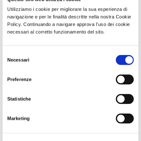
mostra personale alla Galleria La Barcaccia di Roma. Subì
un incidente in motocicletta e, l'anno successivo, rimase
Utilizziamo i cookie per migliorare la sua esperienza di
navigazione e per le finalità descritte nella nostra Cookie
vittima di una paresi. Nel 1963, Guastalla gli dedicò una
Policy. Continuando a navigare approva l'uso dei cookie
grande rassegna antologica, organizzata dal gallerista e
necessari al corretto funzionamento del sito.
amico Vincenzo Zanardelli. Chiese di essere battezzato e
cresimato: morì il 27 maggio del 1965, all'età di 65 anni.
Selezione
Necessari
del
di Redazione Cralt Magazine
15 Febbraio 2019
consenso
Preferenze
attività correlate:
Statistiche
Marketing