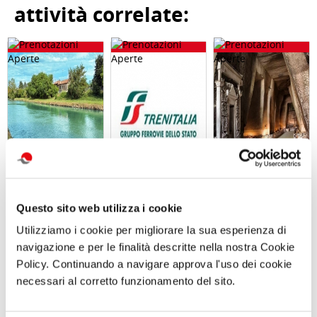
attività correlate:
GARA DI PESCA
Abbonameni
Gita giornaliera
– Naviglio del
Trenitalia
- Il cimitero
Questo sito web utilizza i cookie
Brenta - Sabato
delle
12 Settembre
Fontanelle e
Utilizziamo i cookie per migliorare la sua esperienza di
2026 - Località
Materdei,
navigazione e per le finalità descritte nella nostra Cookie
Dolo (VE)
Sabato 26
Settembre
Policy. Continuando a navigare approva l'uso dei cookie
necessari al corretto funzionamento del sito.
Comunicato n. 30
Comunicato n. 23
Comunicato n. 84
Venezia Mestre, 04
Palermo, 30 Giugno
Roma, 29 Luglio 2026