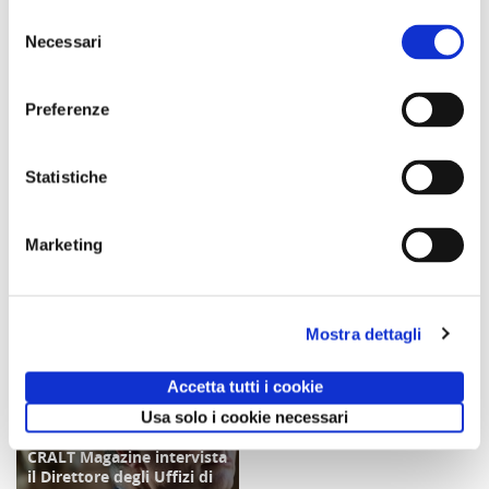
Agosto 2026
2026
Selezione
Necessari
del
potrebbero interessarti
consenso
Preferenze
Statistiche
CRALT Magazine intervista
Un Cralt Magazine tutto al
COPERTINA
COPERTINA
il Direttore del Museo
femminile
Marketing
Egizio di Torino
di Gianni Tortoriello
di Clotilde Fontana
Mostra dettagli
06/04/19
28/02/23
Accetta tutti i cookie
Usa solo i cookie necessari
CRALT Magazine intervista
COPERTINA
il Direttore degli Uffizi di