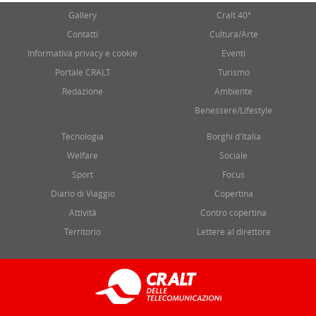
Gallery
Cralt 40°
Contatti
Cultura/Arte
Informativa privacy e cookie
Eventi
Portale CRALT
Turismo
Redazione
Ambiente
Benessere/Lifestyle
Tecnologia
Borghi d'Italia
Welfare
Sociale
Sport
Focus
Diario di Viaggio
Copertina
Attività
Contro copertina
Territorio
Lettere al direttore