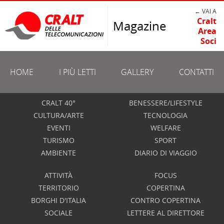
← VAI A
Cralt
Magazine
Area
Soci
HOME
I PIÙ LETTI
GALLERY
CONTATTI
CRALT 40°
BENESSERE/LIFESTYLE
CULTURA/ARTE
TECNOLOGIA
EVENTI
WELFARE
TURISMO
SPORT
AMBIENTE
DIARIO DI VIAGGIO
ATTIVITÀ
FOCUS
TERRITORIO
COPERTINA
BORGHI D'ITALIA
CONTRO COPERTINA
SOCIALE
LETTERE AL DIRETTORE