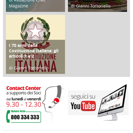
Magazine
di Gianni Tortoriello
25 Giugno 2016
16 Febbraio 2018
I 70 anni della
FOCUS
Costituzione Italiana: gli
articoli 1 e 2
di Gianni Tortoriello
17 Marzo 2018