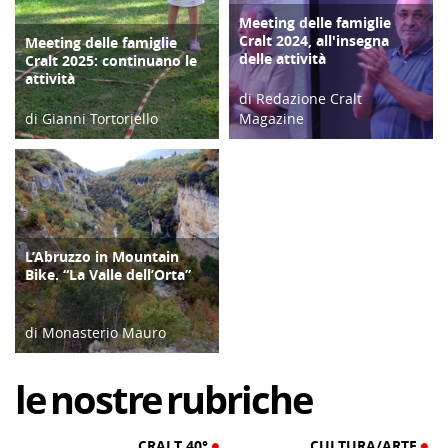
Meeting delle famiglie
COPERTINA
Cralt 2024, all'insegna
Meeting delle famiglie
COPERTINA
delle attività
Cralt 2025: continuano le
attività
di Redazione Cralt
di Gianni Tortoriello
Magazine
03/09/25
10/09/24
L’Abruzzo in Mountain
ATTIVITÀ
Bike. “La Valle dell’Orta”
di Monasterio Mauro
10/11/16
le
nostre
rubriche
CRALT 40°
CULTURA/ARTE