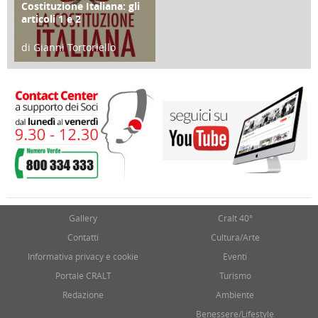
Costituzione Italiana: gli
articoli 1 e 2
di Gianni Tortoriello
17 Marzo 2018
Gallery
Cralt 40°
Contatti
Cultura/Arte
Informativa privacy e cookie
Eventi
Portale CRALT
Turismo
Redazione
Ambiente
Benessere/Lifestyle