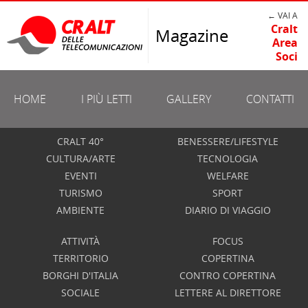
← VAI A
Cralt
Magazine
Area
Soci
HOME
I PIÙ LETTI
GALLERY
CONTATTI
CRALT 40°
BENESSERE/LIFESTYLE
CULTURA/ARTE
TECNOLOGIA
EVENTI
WELFARE
TURISMO
SPORT
AMBIENTE
DIARIO DI VIAGGIO
ATTIVITÀ
FOCUS
TERRITORIO
COPERTINA
BORGHI D'ITALIA
CONTRO COPERTINA
SOCIALE
LETTERE AL DIRETTORE