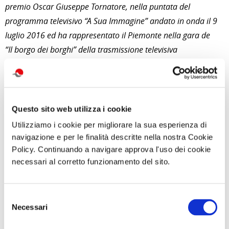
premio Oscar Giuseppe Tornatore, nella puntata del
programma televisivo “A Sua Immagine” andato in onda il 9
luglio 2016 ed ha rappresentato il Piemonte nella gara de
“Il borgo dei borghi” della trasmissione televisiva
“Kilimangiaro” in onda il 27 novembre 2016
di Redazione Cralt Magazine
21 Aprile 2018
Questo sito web utilizza i cookie
Utilizziamo i cookie per migliorare la sua esperienza di
attività correlate:
navigazione e per le finalità descritte nella nostra Cookie
Policy. Continuando a navigare approva l'uso dei cookie
necessari al corretto funzionamento del sito.
Selezione
Necessari
del
consenso