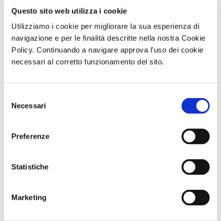
Questo sito web utilizza i cookie
Utilizziamo i cookie per migliorare la sua esperienza di
navigazione e per le finalità descritte nella nostra Cookie
Policy. Continuando a navigare approva l'uso dei cookie
Visita serale
ABBONAMENTO
Giornata in
necessari al corretto funzionamento del sito.
con
PER LA
natura con
performance
STAGIONE
picnic L’OASI
MANNight UNA
2026/2027 AL
NATURALISTICA
NOTTE AL
TEATRO TOTO'
DI MARIO
Selezione
MUSEO TRA
Sabato 12
MUSICA E
Settembre 2026
Necessari
del
PERFORMANCE
ore 10:00
consenso
Sabato 26
Settembre ore
Preferenze
19:30
Comunicato n. 99
Comunicato n. 100
Comunicato n. 96
Statistiche
Napoli, 05 Agosto
Napoli, 06 Agosto
Napoli, 03 Agosto
2026
2026
2026
Marketing
potrebbero interessarti