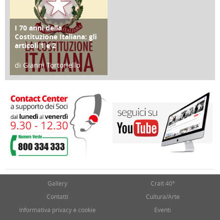
I 70 anni della
FOCUS
Costituzione Italiana: gli
articoli 1 e 2
di Gianni Tortoriello
17 Marzo 2018
Gallery
Cralt 40°
Contatti
Cultura/Arte
Informativa privacy e cookie
Eventi