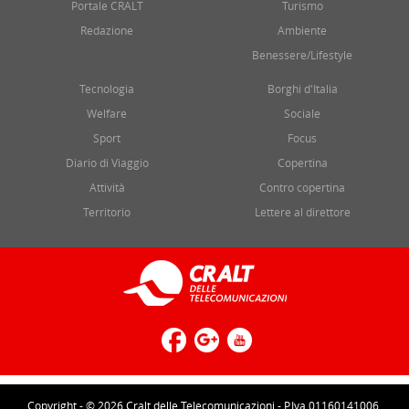
Portale CRALT
Turismo
Redazione
Ambiente
Benessere/Lifestyle
Tecnologia
Borghi d'Italia
Welfare
Sociale
Sport
Focus
Diario di Viaggio
Copertina
Attività
Contro copertina
Territorio
Lettere al direttore
Copyright - © 2026 Cralt delle Telecomunicazioni - P.Iva 01160141006.