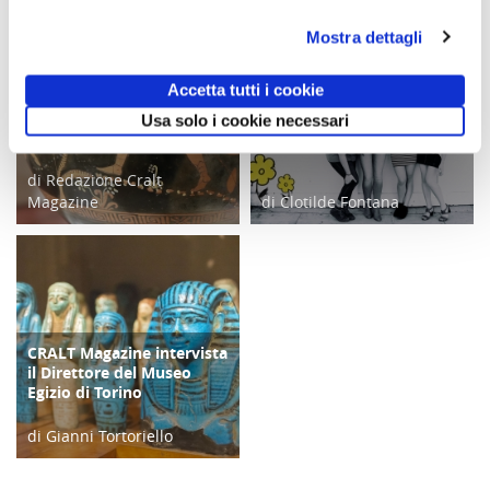
Mostra dettagli
Accetta tutti i cookie
MarTA di Taranto: una
CULTURA/ARTE
nuova piattaforma
Un Cralt Magazine tutto al
COPERTINA
Usa solo i cookie necessari
digitale in 8 lingue
femminile
di Redazione Cralt
Magazine
di Clotilde Fontana
06/06/20
28/02/23
CRALT Magazine intervista
COPERTINA
il Direttore del Museo
Egizio di Torino
di Gianni Tortoriello
06/04/19