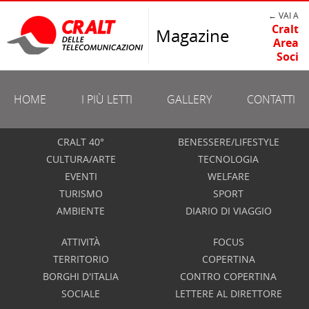
← VAI A
Cralt
Magazine
Area
Soci
HOME
I PIÙ LETTI
GALLERY
CONTATTI
CRALT 40°
BENESSERE/LIFESTYLE
CULTURA/ARTE
TECNOLOGIA
EVENTI
WELFARE
TURISMO
SPORT
AMBIENTE
DIARIO DI VIAGGIO
ATTIVITÀ
FOCUS
TERRITORIO
COPERTINA
BORGHI D'ITALIA
CONTRO COPERTINA
SOCIALE
LETTERE AL DIRETTORE