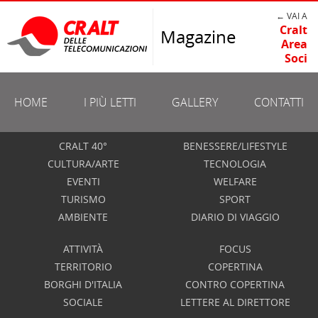
← VAI A
Cralt
Magazine
Area
Soci
HOME
I PIÙ LETTI
GALLERY
CONTATTI
CRALT 40°
BENESSERE/LIFESTYLE
CULTURA/ARTE
TECNOLOGIA
EVENTI
WELFARE
TURISMO
SPORT
AMBIENTE
DIARIO DI VIAGGIO
ATTIVITÀ
FOCUS
TERRITORIO
COPERTINA
BORGHI D'ITALIA
CONTRO COPERTINA
SOCIALE
LETTERE AL DIRETTORE