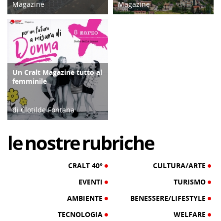
Magazine
Magazine
04/12/23
03/03/25
Un Cralt Magazine tutto al
COPERTINA
femminile
di Clotilde Fontana
28/02/23
le
nostre
rubriche
CRALT 40°
CULTURA/ARTE
EVENTI
TURISMO
AMBIENTE
BENESSERE/LIFESTYLE
TECNOLOGIA
WELFARE