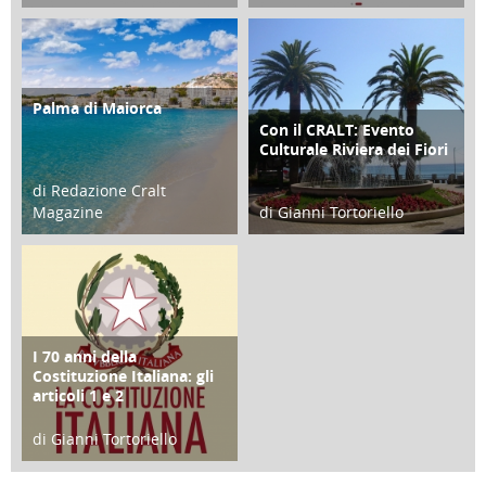
21 Novembre 2023
07 Marzo 2023
Palma di Maiorca
ATTIVITÀ
Con il CRALT: Evento
ATTIVITÀ
Culturale Riviera dei Fiori
di Redazione Cralt
Magazine
di Gianni Tortoriello
25 Giugno 2016
16 Febbraio 2018
I 70 anni della
FOCUS
Costituzione Italiana: gli
articoli 1 e 2
di Gianni Tortoriello
17 Marzo 2018