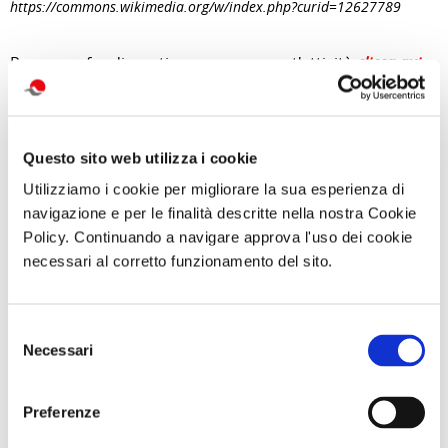
https://commons.wikimedia.org/w/index.php?curid=12627789
Per approfondimenti e neww su quest'attività
clicca qui
di Redazione Cralt Magazine
03 Febbraio 2024
Questo sito web utilizza i cookie
attività correlate:
Utilizziamo i cookie per migliorare la sua esperienza di
navigazione e per le finalità descritte nella nostra Cookie
Policy. Continuando a navigare approva l'uso dei cookie
necessari al corretto funzionamento del sito.
Selezione
Necessari
del
consenso
Preferenze