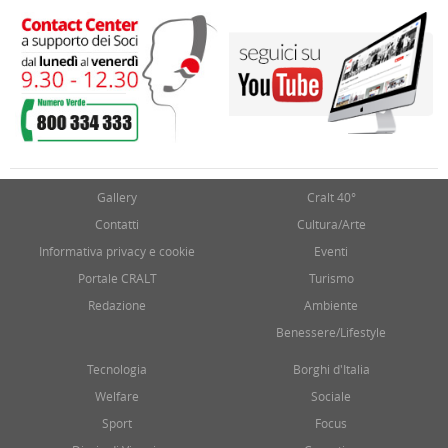
Gallery
Cralt 40°
Contatti
Cultura/Arte
Informativa privacy e cookie
Eventi
Portale CRALT
Turismo
Redazione
Ambiente
Benessere/Lifestyle
Tecnologia
Borghi d'Italia
Welfare
Sociale
Sport
Focus