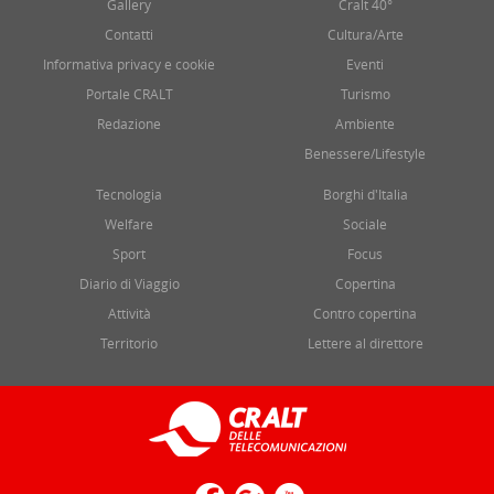
Gallery
Cralt 40°
Contatti
Cultura/Arte
Informativa privacy e cookie
Eventi
Portale CRALT
Turismo
Redazione
Ambiente
Benessere/Lifestyle
Tecnologia
Borghi d'Italia
Welfare
Sociale
Sport
Focus
Diario di Viaggio
Copertina
Attività
Contro copertina
Territorio
Lettere al direttore