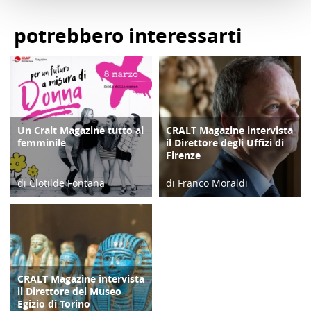
potrebbero interessarti
Un Cralt Magazine tutto al
CRALT Magazine intervista
COPERTINA
COPERTINA
femminile
il Direttore degli Uffizi di
Firenze
di Clotilde Fontana
di Franco Moraldi
28/02/23
04/06/19
CRALT Magazine intervista
COPERTINA
il Direttore del Museo
Egizio di Torino