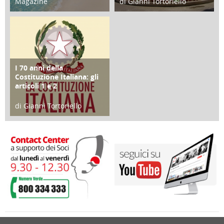
Magazine
di Gianni Tortoriello
25 Giugno 2016
16 Febbraio 2018
I 70 anni della
FOCUS
Costituzione Italiana: gli
articoli 1 e 2
di Gianni Tortoriello
17 Marzo 2018