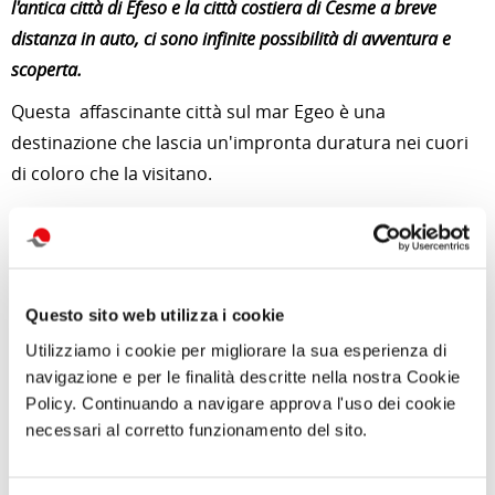
l'antica città di Efeso e la città costiera di Cesme a breve
distanza in auto, ci sono infinite possibilità di avventura e
scoperta.
Questa affascinante città sul mar Egeo è una
destinazione che lascia un'impronta duratura nei cuori
di coloro che la visitano.
Per approfondimenti e news su quest'attività
clicca qui
Foto di
Ender BOZ
da
Pixabay
Questo sito web utilizza i cookie
Utilizziamo i cookie per migliorare la sua esperienza di
di Redazione Cralt Magazine
navigazione e per le finalità descritte nella nostra Cookie
23 Maggio 2024
Policy. Continuando a navigare approva l'uso dei cookie
necessari al corretto funzionamento del sito.
attività correlate: