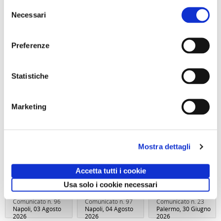
Selezione
Necessari
del
consenso
Preferenze
Statistiche
Giornata in
Visita guidata
Abbonameni
Marketing
natura con
SAN GENNARO
Trenitalia
picnic L’OASI
E NAPOLI:
NATURALISTICA
DUOMO E
DI MARIO
BATTISTERO DI
Sabato 12
SAN GIOVANNI
Mostra dettagli
Settembre 2026
IN FONTE
ore 10:00
Domenica 13
Settembre 2026
Accetta tutti i cookie
ore 10:30
Usa solo i cookie necessari
Comunicato n. 96
Comunicato n. 97
Comunicato n. 23
Napoli, 03 Agosto
Napoli, 04 Agosto
Palermo, 30 Giugno
2026
2026
2026