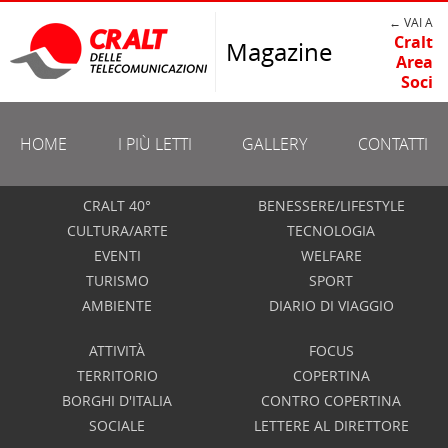
← VAI A
Cralt
Magazine
Area
Soci
HOME
I PIÙ LETTI
GALLERY
CONTATTI
CRALT 40°
BENESSERE/LIFESTYLE
CULTURA/ARTE
TECNOLOGIA
EVENTI
WELFARE
TURISMO
SPORT
AMBIENTE
DIARIO DI VIAGGIO
ATTIVITÀ
FOCUS
TERRITORIO
COPERTINA
BORGHI D'ITALIA
CONTRO COPERTINA
SOCIALE
LETTERE AL DIRETTORE