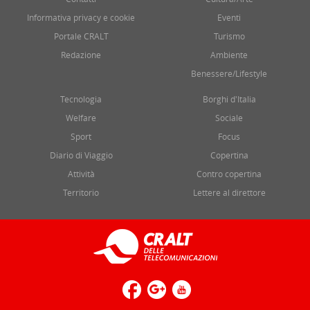
Informativa privacy e cookie
Eventi
Portale CRALT
Turismo
Redazione
Ambiente
Benessere/Lifestyle
Tecnologia
Borghi d'Italia
Welfare
Sociale
Sport
Focus
Diario di Viaggio
Copertina
Attività
Contro copertina
Territorio
Lettere al direttore