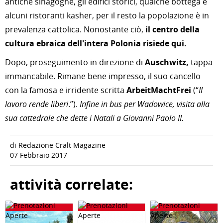
antiche sinagoghe, gli edifici storici, qualche bottega e
alcuni ristoranti kasher, per il resto la popolazione è in
prevalenza cattolica. Nonostante ciò,
il centro della
cultura ebraica dell'intera Polonia risiede qui.
Dopo, proseguimento in direzione di
Auschwitz,
tappa
immancabile. Rimane bene impresso, il suo cancello
con la famosa e irridente scritta
ArbeitMachtFrei
(“
Il
lavoro rende liberi
.”).
Infine in bus per Wadowice, visita alla
sua cattedrale che dette i Natali a Giovanni Paolo II.
di Redazione Cralt Magazine
07 Febbraio 2017
attività correlate: