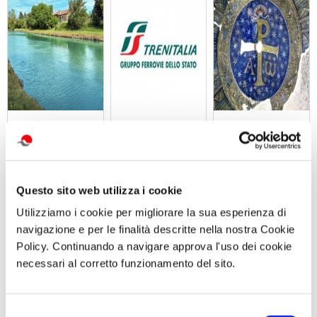
GARA DI PESCA
Abbonameni
Visita guidata
– Naviglio del
Trenitalia
SAN GENNARO
Brenta - Sabato
E NAPOLI:
12 Settembre
DUOMO E
2026 - Località
BATTISTERO DI
Dolo (VE)
SAN GIOVANNI
Questo sito web utilizza i cookie
IN FONTE
Domenica 13
Utilizziamo i cookie per migliorare la sua esperienza di
Settembre 2026
ore 10:30
navigazione e per le finalità descritte nella nostra Cookie
Policy. Continuando a navigare approva l'uso dei cookie
necessari al corretto funzionamento del sito.
Comunicato n. 30
Comunicato n. 23
Comunicato n. 97
Venezia Mestre, 04
Palermo, 30 Giugno
Napoli, 04 Agosto
Agosto 2026
2026
2026
Selezione