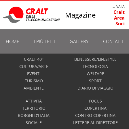
← VAI A
Cralt
Magazine
Area
Soci
HOME
I PIÙ LETTI
GALLERY
CONTATTI
CRALT 40°
BENESSERE/LIFESTYLE
CULTURA/ARTE
TECNOLOGIA
EVENTI
WELFARE
TURISMO
SPORT
AMBIENTE
DIARIO DI VIAGGIO
ATTIVITÀ
FOCUS
TERRITORIO
COPERTINA
BORGHI D'ITALIA
CONTRO COPERTINA
SOCIALE
LETTERE AL DIRETTORE