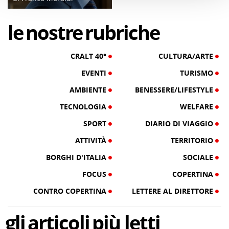
04/06/19
le
nostre
rubriche
CRALT 40°
CULTURA/ARTE
EVENTI
TURISMO
AMBIENTE
BENESSERE/LIFESTYLE
TECNOLOGIA
WELFARE
SPORT
DIARIO DI VIAGGIO
ATTIVITÀ
TERRITORIO
BORGHI D'ITALIA
SOCIALE
FOCUS
COPERTINA
CONTRO COPERTINA
LETTERE AL DIRETTORE
gli
articoli
più letti