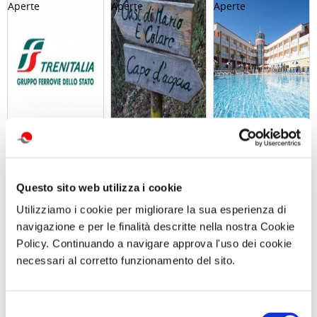
Abbonameni
Giornata in
SOGGIORNO A
Trenitalia
natura con
CAORLE - Hotel
picnic L’OASI
Olympus - dal 10
NATURALISTICA
al 13 settembre
Questo sito web utilizza i cookie
DI MARIO
o dall 11 al 13
Sabato 12
settembre
Utilizziamo i cookie per migliorare la sua esperienza di
Settembre 2026
ore 10:00
navigazione e per le finalità descritte nella nostra Cookie
Policy. Continuando a navigare approva l'uso dei cookie
Comunicato n. 23
Comunicato n. 96
Comunicato n. 29
necessari al corretto funzionamento del sito.
Palermo, 30 Giugno
Napoli, 03 Agosto
Venezia Mestre, 03
2026
2026
Agosto 2026
Selezione