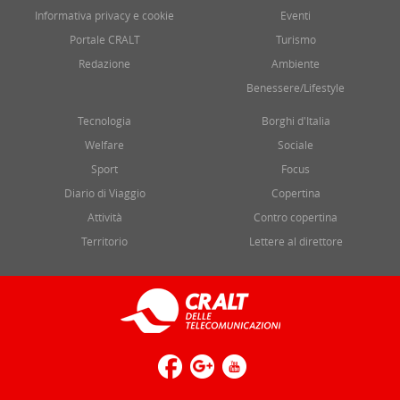
Informativa privacy e cookie
Eventi
Portale CRALT
Turismo
Redazione
Ambiente
Benessere/Lifestyle
Tecnologia
Borghi d'Italia
Welfare
Sociale
Sport
Focus
Diario di Viaggio
Copertina
Attività
Contro copertina
Territorio
Lettere al direttore