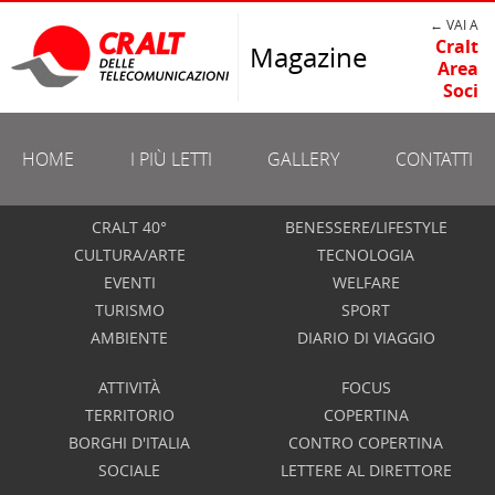
← VAI A
Cralt
Magazine
Area
Soci
HOME
I PIÙ LETTI
GALLERY
CONTATTI
CRALT 40°
BENESSERE/LIFESTYLE
CULTURA/ARTE
TECNOLOGIA
EVENTI
WELFARE
TURISMO
SPORT
AMBIENTE
DIARIO DI VIAGGIO
ATTIVITÀ
FOCUS
TERRITORIO
COPERTINA
BORGHI D'ITALIA
CONTRO COPERTINA
SOCIALE
LETTERE AL DIRETTORE