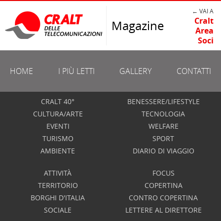
← VAI A
Cralt
Magazine
Area
Soci
HOME
I PIÙ LETTI
GALLERY
CONTATTI
CRALT 40°
BENESSERE/LIFESTYLE
CULTURA/ARTE
TECNOLOGIA
EVENTI
WELFARE
TURISMO
SPORT
AMBIENTE
DIARIO DI VIAGGIO
ATTIVITÀ
FOCUS
TERRITORIO
COPERTINA
BORGHI D'ITALIA
CONTRO COPERTINA
SOCIALE
LETTERE AL DIRETTORE