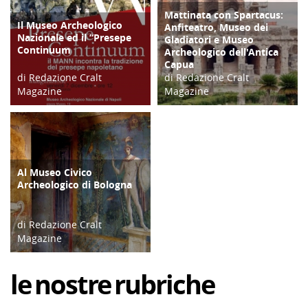
Mattinata con Spartacus:
ATTIVITÀ
Il Museo Archeologico
CULTURA/ARTE
Anfiteatro, Museo dei
Nazionale ed il “Presepe
Gladiatori e Museo
Continuum
Archeologico dell'Antica
Capua
di Redazione Cralt
di Redazione Cralt
Magazine
Magazine
28/01/19
08/01/24
Al Museo Civico
CULTURA/ARTE
Archeologico di Bologna
di Redazione Cralt
Magazine
27/02/23
le
nostre
rubriche