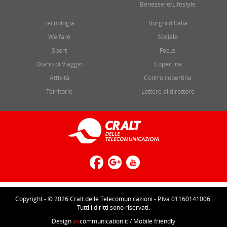
Benessere/Lifestyle
Tecnologia
Borghi d'Italia
Welfare
Sociale
Sport
Focus
Diario di Viaggio
Copertina
Attività
Contro copertina
Territorio
Lettere al direttore
Copyright - © 2026 Cralt delle Telecomunicazioni - P.Iva 01160141006.
Tutti i diritti sono riservati.
Design
av
communication.it
/ Mobile friendly