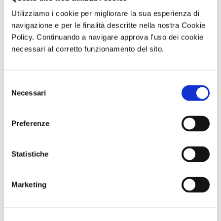
normalmente non esposta al pubblico, che potrà essere
Utilizziamo i cookie per migliorare la sua esperienza di
ammirata per un anno. Si tratta di una delle tante tappe del
navigazione e per le finalità descritte nella nostra Cookie
programma di valorizzazione del patrimonio conservato in
Policy. Continuando a navigare approva l'uso dei cookie
questo Museo. La ceramica, che richiede grande perizia
necessari al corretto funzionamento del sito.
tecnica e sapienza artigianale, offre numerosi spunti anche
per lo svolgimento di percorsi didattici, che possono
Selezione
riprendere in presenza dopo la forzata interruzione a causa
Necessari
del
della pandemia”.
consenso
Preferenze
di Redazione Cralt Magazine
19 Novembre 2021
Statistiche
attività correlate:
Marketing