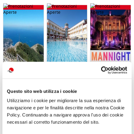
Trekking con
SOGGIORNO A
Visita serale
aperitivo IL
CAORLE - Hotel
con
MONTE FAITO -
Olympus - dal 10
performance
UNA TERRAZZA
al 13 settembre
MANNight UNA
SUL GOLFO
o dall 11 al 13
NOTTE AL
Questo sito web utilizza i cookie
Sabato 19
settembre
MUSEO TRA
Settembre 2026
MUSICA E
Utilizziamo i cookie per migliorare la sua esperienza di
ore 09:30
PERFORMANCE
navigazione e per le finalità descritte nella nostra Cookie
Sabato 26
Settembre ore
Policy. Continuando a navigare approva l'uso dei cookie
19:30
necessari al corretto funzionamento del sito.
Comunicato n. 98
Comunicato n. 29
Comunicato n. 99