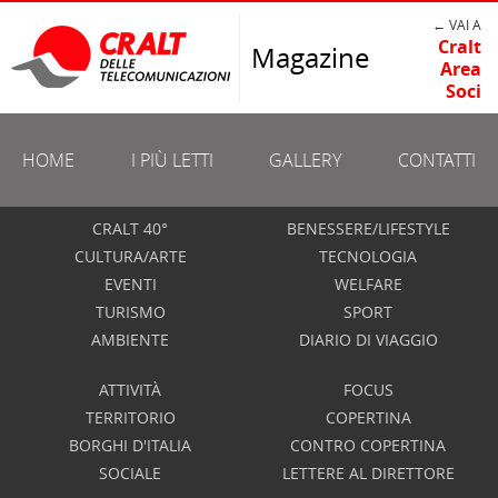
← VAI A
Cralt
Magazine
Area
Soci
HOME
I PIÙ LETTI
GALLERY
CONTATTI
CRALT 40°
BENESSERE/LIFESTYLE
CULTURA/ARTE
TECNOLOGIA
EVENTI
WELFARE
TURISMO
SPORT
AMBIENTE
DIARIO DI VIAGGIO
ATTIVITÀ
FOCUS
TERRITORIO
COPERTINA
BORGHI D'ITALIA
CONTRO COPERTINA
SOCIALE
LETTERE AL DIRETTORE