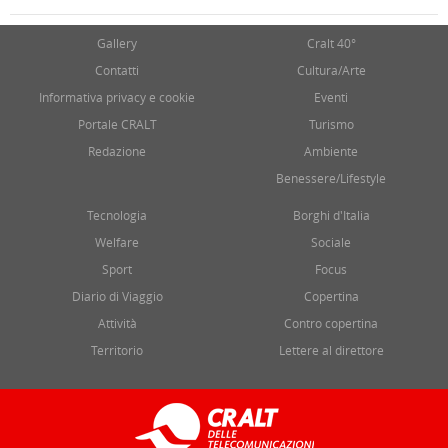
Gallery
Cralt 40°
Contatti
Cultura/Arte
Informativa privacy e cookie
Eventi
Portale CRALT
Turismo
Redazione
Ambiente
Benessere/Lifestyle
Tecnologia
Borghi d'Italia
Welfare
Sociale
Sport
Focus
Diario di Viaggio
Copertina
Attività
Contro copertina
Territorio
Lettere al direttore