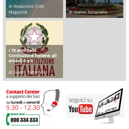
di Redazione Cralt
Magazine
di Gianni Tortoriello
25 Giugno 2016
16 Febbraio 2018
I 70 anni della
FOCUS
Costituzione Italiana: gli
articoli 1 e 2
di Gianni Tortoriello
17 Marzo 2018