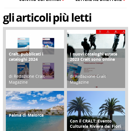
gli
articoli
più letti
Cralt: pubblicati i
I nuovi cataloghi estate
COPERTINA
CONTRO COPERTINA
cataloghi 2024
2023 Cralt sono online
di Redazione Cralt
di Redazione Cralt
Magazine
Magazine
21 Novembre 2023
07 Marzo 2023
Palma di Maiorca
ATTIVITÀ
Con il CRALT: Evento
ATTIVITÀ
Culturale Riviera dei Fiori