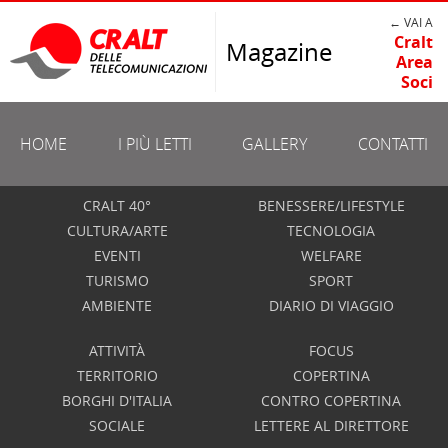
← VAI A
Cralt
Magazine
Area
Soci
HOME
I PIÙ LETTI
GALLERY
CONTATTI
CRALT 40°
BENESSERE/LIFESTYLE
CULTURA/ARTE
TECNOLOGIA
EVENTI
WELFARE
TURISMO
SPORT
AMBIENTE
DIARIO DI VIAGGIO
ATTIVITÀ
FOCUS
TERRITORIO
COPERTINA
BORGHI D'ITALIA
CONTRO COPERTINA
SOCIALE
LETTERE AL DIRETTORE