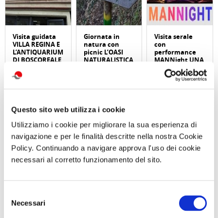
Visita guidata
Giornata in
Visita serale
VILLA REGINA E
natura con
con
L’ANTIQUARIUM
picnic L’OASI
performance
DI BOSCOREALE
NATURALISTICA
MANNight UNA
Domenica 06
DI MARIO
NOTTE AL
Settembre 2026
Sabato 12
MUSEO TRA
ore 10:00
Settembre 2026
MUSICA E
ore 10:00
PERFORMANCE
Sabato 26
Settembre ore
Questo sito web utilizza i cookie
19:30
Utilizziamo i cookie per migliorare la sua esperienza di
navigazione e per le finalità descritte nella nostra Cookie
Comunicato n. 95
Comunicato n. 96
Comunicato n. 99
Napoli 03, Agosto
Napoli, 03 Agosto
Napoli, 05 Agosto
Policy. Continuando a navigare approva l'uso dei cookie
2026
2026
2026
necessari al corretto funzionamento del sito.
potrebbero interessarti
Selezione
Necessari
del
consenso