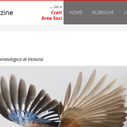
← VAI A
zine
Cralt
HOME
RUBRICHE
I
Area Soci
ornitologico di Venezia