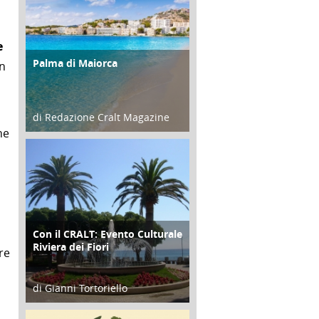
e
Palma di Maiorca
ATTIVITÀ
un
di Redazione Cralt Magazine
ne
25 Giugno 2016
Con il CRALT: Evento Culturale
ATTIVITÀ
Riviera dei Fiori
re
di Gianni Tortoriello
16 Febbraio 2018