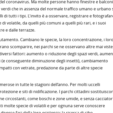
 del coronavirus. Ma molte persone hanno finestre e balconi
ree verdi che in assenza del normale traffico umano e urbano 
 di tutti i tipi. L'invito è a osservare, registrare e fotografar
di volatile, da quelli più comuni a quelli più rari, e i suoi
e e dalle terrazze.
mutamento. Cambiano le specie, la loro concentrazione, i lor
no scomparire, nei parchi se ne osservano altre mai viste
versi fattori: aumento o riduzione degli spazi verdi, aume
i (e conseguente diminuzione degli insetti), cambiamento
 impatti con vetrate, predazione da parte di altre specie
erose in tutte le stagioni dell’anno. Per molti uccelli
tezione e siti di nidificazione. I parchi cittadini sostituisco
ne circostanti, come boschi e zone umide, e senza cacciatori
ti molte specie di volatili e per ognuna serve conoscere
verse fasi della loro esistenza: la ricerca di cibo,