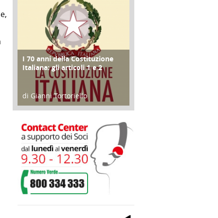
e,
a
I 70 anni della Costituzione
FOCUS
Italiana: gli articoli 1 e 2
di Gianni Tortoriello
17 Marzo 2018