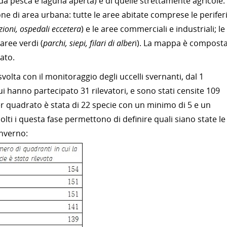
i da pesca e laguna aperta) e di quelle strettamente agricole.
e di area urbana: tutte le aree abitate comprese le periferi
azioni, ospedali eccetera
) e le aree commerciali e industriali; le
e aree verdi (
parchi, siepi, filari di alber
i). La mappa è compost
lato.
volta con il monitoraggio degli uccelli svernanti, dal 1
i hanno partecipato 31 rilevatori, e sono stati censite 109
per quadrato è stata di 22 specie con un minimo di 5 e un
olti i questa fase permettono di definire quali siano state le
inverno: