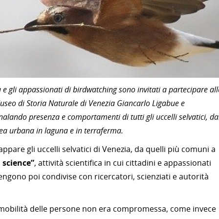
ia e gli appassionati di birdwatching sono invitati a partecipare al
Museo di Storia Naturale di Venezia Giancarlo Ligabue e
lando presenza e comportamenti di tutti gli uccelli selvatici, da
rea urbana in laguna e in terraferma.
pare gli uccelli selvatici di Venezia, da quelli più comuni a
n science”
, attività scientifica in cui cittadini e appassionati
ngono poi condivise con ricercatori, scienziati e autorità
a mobilità delle persone non era compromessa, come invece