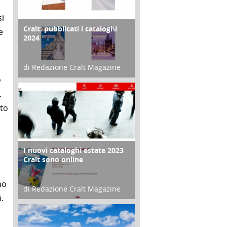
si
Cralt: pubblicati i cataloghi
COPERTINA
e
2024
di Redazione Cralt Magazine
o
21 Novembre 2023
.
nto
I nuovi cataloghi estate 2023
CONTRO COPERTINA
Cralt sono online
no
di Redazione Cralt Magazine
.
07 Marzo 2023