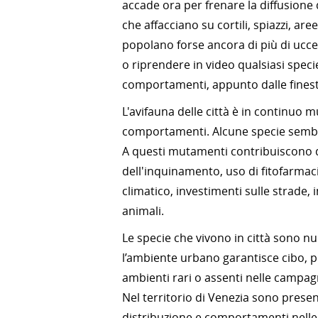
accade ora per frenare la diffusione
che affacciano su cortili, spiazzi, a
popolano forse ancora di più di uccelli
o riprendere in video qualsiasi specie 
comportamenti, appunto dalle finestr
L'avifauna delle città è in continuo 
comportamenti. Alcune specie sembra
A questi mutamenti contribuiscono di
dell'inquinamento, uso di fitofarmac
climatico, investimenti sulle strade,
animali.
Le specie che vivono in città sono num
l’ambiente urbano garantisce cibo, pro
ambienti rari o assenti nelle campag
Nel territorio di Venezia sono presen
distribuzione e comportamenti nelle di