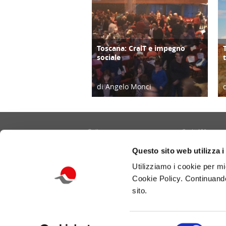
Toscana: CralT e impegno
ATTIVITÀ
sociale
di Angelo Monci
26/12/16
Gallery
Cralt 40°
Contatti
Cultura/Arte
Questo sito web utilizza i
Informativa privacy e cookie
Eventi
Utilizziamo i cookie per mi
Portale CRALT
Turismo
Cookie Policy. Continuando
Redazione
Ambiente
sito.
Benessere/Lifes
Selezione