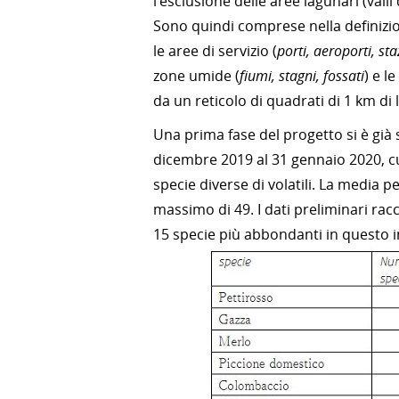
l'esclusione delle aree lagunari (vall
Sono quindi comprese nella definizion
le aree di servizio (
porti, aeroporti, st
zone umide (
fiumi, stagni, fossati
) e l
da un reticolo di quadrati di 1 km di 
Una prima fase del progetto si è già s
dicembre 2019 al 31 gennaio 2020, cu
specie diverse di volatili. La media 
massimo di 49. I dati preliminari racc
15 specie più abbondanti in questo 