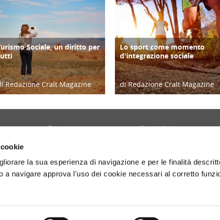
Turismo Sociale, un diritto per
Lo sport come momento
TURISMO
SPORT
tutti
d'integrazione sociale
di Redazione Cralt Magazine
di Redazione Cralt Magazine
11/03/16
03/02/16
Tecnologia
Borghi d'Italia
Welfare
Sociale
 cookie
Sport
Focus
gliorare la sua esperienza di navigazione e per le finalità descritt
Diario di Viaggio
Copertina
 a navigare approva l'uso dei cookie necessari al corretto funz
Attività
Contro copertina
tyle
Territorio
Lettere al direttore