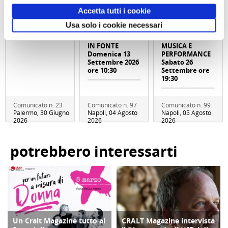
Trenitalia
SAN GENNARO
con
Accetta tutti i cookie
E NAPOLI:
performance
DUOMO E
MANNight UNA
Usa solo i cookie necessari
BATTISTERO DI
NOTTE AL
SAN GIOVANNI
MUSEO TRA
IN FONTE
MUSICA E
Domenica 13
PERFORMANCE
Settembre 2026
Sabato 26
ore 10:30
Settembre ore
19:30
Comunicato n. 23
Comunicato n. 97
Comunicato n. 99
Palermo, 30 Giugno
Napoli, 04 Agosto
Napoli, 05 Agosto
2026
2026
2026
potrebbero interessarti
Un Cralt Magazine tutto al
CRALT Magazine intervista
COPERTINA
COPERTINA