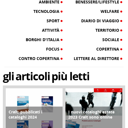
AMBIENTE
BENESSERE/LIFESTYLE
TECNOLOGIA
WELFARE
SPORT
DIARIO DI VIAGGIO
ATTIVITÀ
TERRITORIO
BORGHI D'ITALIA
SOCIALE
FOCUS
COPERTINA
CONTRO COPERTINA
LETTERE AL DIRETTORE
gli
articoli
più letti
Cralt: pubblicati i
I nuovi cataloghi estate
COPERTINA
CONTRO COPERTINA
cataloghi 2024
2023 Cralt sono online