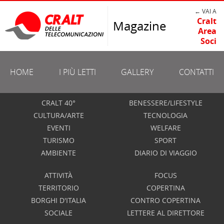
← VAI A
Cralt
Magazine
Area
Soci
HOME
I PIÙ LETTI
GALLERY
CONTATTI
CRALT 40°
BENESSERE/LIFESTYLE
CULTURA/ARTE
TECNOLOGIA
EVENTI
WELFARE
TURISMO
SPORT
AMBIENTE
DIARIO DI VIAGGIO
ATTIVITÀ
FOCUS
TERRITORIO
COPERTINA
BORGHI D'ITALIA
CONTRO COPERTINA
SOCIALE
LETTERE AL DIRETTORE