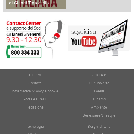
di Gianni Tortoriello
17 Marzo 2018
Gallery
Cralt 40°
Contatti
Cultura/Arte
Informativa privacy e cookie
Eventi
Portale CRALT
Turismo
Redazione
Ambiente
Benessere/Lifestyle
Tecnologia
Borghi d'Italia