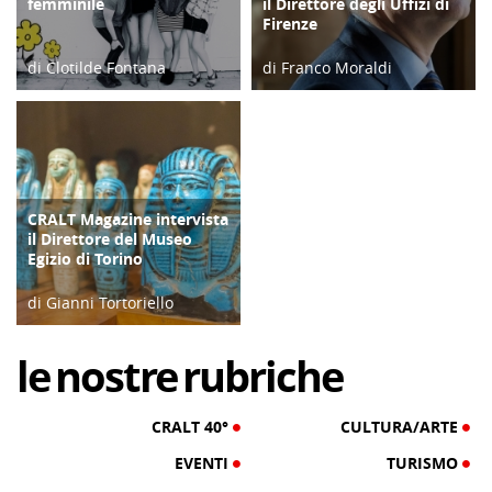
femminile
il Direttore degli Uffizi di
Firenze
di Clotilde Fontana
di Franco Moraldi
28/02/23
04/06/19
CRALT Magazine intervista
COPERTINA
il Direttore del Museo
Egizio di Torino
di Gianni Tortoriello
06/04/19
le
nostre
rubriche
CRALT 40°
CULTURA/ARTE
EVENTI
TURISMO