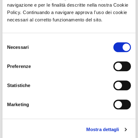
navigazione e per le finalità descritte nella nostra Cookie
virtuale del
Museo Laboratorio della Mente di Roma
Policy. Continuando a navigare approva l'uso dei cookie
a cura di Studio Azzurro.
necessari al corretto funzionamento del sito.
di Redazione Cralt Magazine
19 Aprile 2024
Selezione
Necessari
del
attività correlate:
consenso
Preferenze
Statistiche
Marketing
Mostra dettagli
Abbonameni
Visita guidata
Visita serale