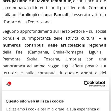
occupazione e di lavoro femminile
, e con l’incontro e
la comunanza di intenti con il presidente
del
Comitato
Italiano Paralimpico
Luca Pancalli
, tesserato a titolo
d’onore della Federazione.
Seguono approfondimenti sul Terzo Settore – sui social
bonus e sull’importanza delle attività culturali – e
numerosi contributi dalle articolazioni regionali
della Fitel (Campania, Emilia-Romagna, Liguria,
Piemonte, Sicilia, Toscana, Umbria) con una
panoramica ad ampio raggio sugli effetti positivi sui
territori e sulle comunità di queste azioni e del
supporto della Federazione.
Completano il numero di
Tempo Libero
le rubriche
culturali dedicate al libro di
Carmen Pellegrino su
Questo sito web utilizza i cookie
Federico Caffè
, al grande pianista di recente
Utilizziamo i cookie per migliorare la sua esperienza di
scomparso
Maurizio Pollini
, e all’emozionante tour