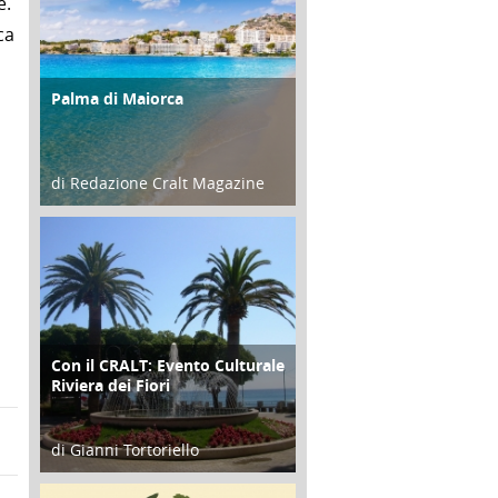
e.
ca
Palma di Maiorca
ATTIVITÀ
di Redazione Cralt Magazine
25 Giugno 2016
Con il CRALT: Evento Culturale
ATTIVITÀ
Riviera dei Fiori
di Gianni Tortoriello
16 Febbraio 2018