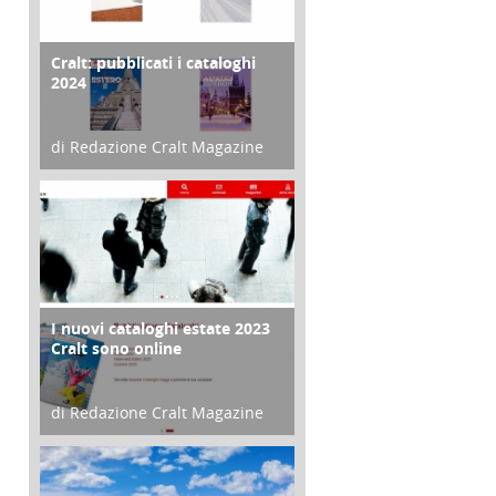
Cralt: pubblicati i cataloghi
COPERTINA
2024
di Redazione Cralt Magazine
21 Novembre 2023
.
I nuovi cataloghi estate 2023
CONTRO COPERTINA
Cralt sono online
di Redazione Cralt Magazine
07 Marzo 2023