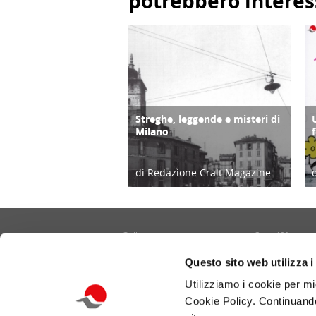
potrebbero interes
Streghe, leggende e misteri di
TERRITORIO
Milano
di Redazione Cralt Magazine
27/10/17
Gallery
Cralt 40°
Contatti
Cultura/Arte
Questo sito web utilizza i
Informativa privacy e cookie
Eventi
Utilizziamo i cookie per mi
Portale CRALT
Turismo
Cookie Policy. Continuando
Redazione
Ambiente