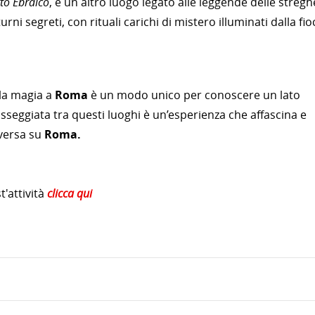
to Ebraico
, è un altro luogo legato alle leggende delle stregh
rni segreti, con rituali carichi di mistero illuminati dalla fio
lla magia a
Roma
è un modo unico per conoscere un lato
sseggiata tra questi luoghi è un’esperienza che affascina e
iversa su
Roma.
'attività
clicca qui