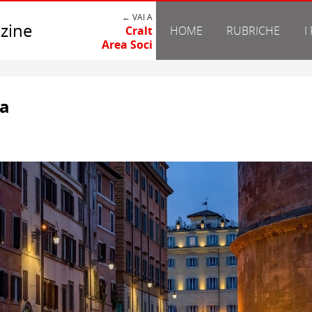
← VAI A
zine
Cralt
HOME
RUBRICHE
I
Area Soci
ma