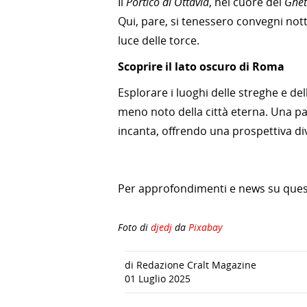
Il
Portico di Ottavia
, nel cuore del
Ghet
Qui, pare, si tenessero convegni nottu
luce delle torce.
Scoprire il lato oscuro di Roma
Esplorare i luoghi delle streghe e de
meno noto della città eterna. Una pa
incanta, offrendo una prospettiva d
Per approfondimenti e news su quest
Foto di
djedj
da
Pixabay
di Redazione Cralt Magazine
01 Luglio 2025