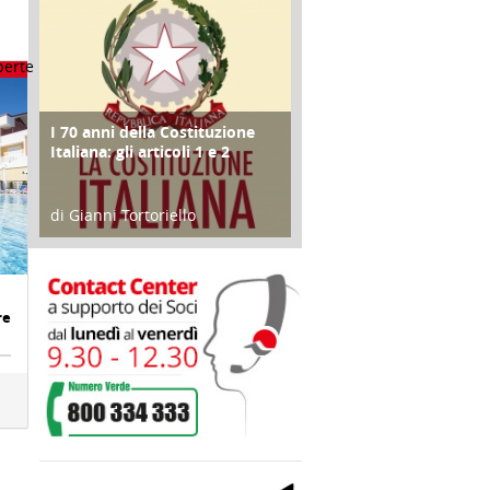
I 70 anni della Costituzione
FOCUS
Italiana: gli articoli 1 e 2
di Gianni Tortoriello
17 Marzo 2018
re