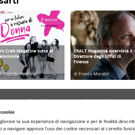
sarti
Un Cralt Magazine tutto al
CRALT Magazine intervista il
COPERTINA
COPERTINA
femminile
Direttore degli Uffizi di
Firenze
di Clotilde Fontana
di Franco Moraldi
28/02/23
04/06/19
Tecnologia
Borghi d'Italia
Welfare
Sociale
 cookie
Sport
Focus
gliorare la sua esperienza di navigazione e per le finalità descritt
Diario di Viaggio
Copertina
 a navigare approva l'uso dei cookie necessari al corretto funz
Attività
Contro copertina