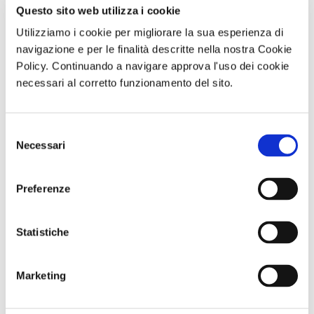
Questo sito web utilizza i cookie
Utilizziamo i cookie per migliorare la sua esperienza di
navigazione e per le finalità descritte nella nostra Cookie
Policy. Continuando a navigare approva l'uso dei cookie
necessari al corretto funzionamento del sito.
Giornata in
Visita guidata
SOGGIORNO A
natura con
VILLA REGINA E
CAORLE - Hotel
picnic L’OASI
L’ANTIQUARIUM
Olympus - dal 10
Selezione
NATURALISTICA
DI BOSCOREALE
al 13 settembre
Necessari
del
DI MARIO
Domenica 06
o dall 11 al 13
Sabato 12
Settembre 2026
settembre
consenso
Settembre 2026
ore 10:00
ore 10:00
Preferenze
Comunicato n. 96
Comunicato n. 95
Comunicato n. 29
Napoli, 03 Agosto
Napoli 03, Agosto
Venezia Mestre, 03
Statistiche
2026
2026
Agosto 2026
Marketing
potrebbero interessarti