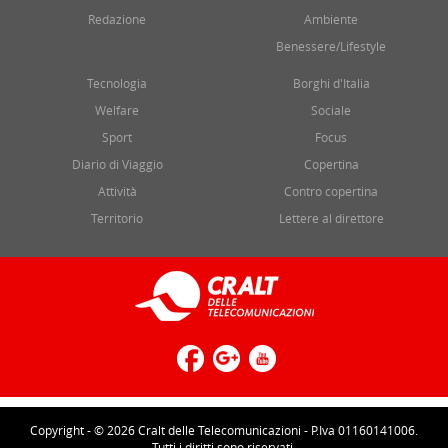
Redazione
Ambiente
Benessere/Lifestyle
Tecnologia
Borghi d'Italia
Welfare
Sociale
Sport
Focus
Diario di Viaggio
Copertina
Attività
Contro copertina
Territorio
Lettere al direttore
Copyright - © 2026 Cralt delle Telecomunicazioni - P.Iva 01160141006.
Tutti i diritti sono riservati.