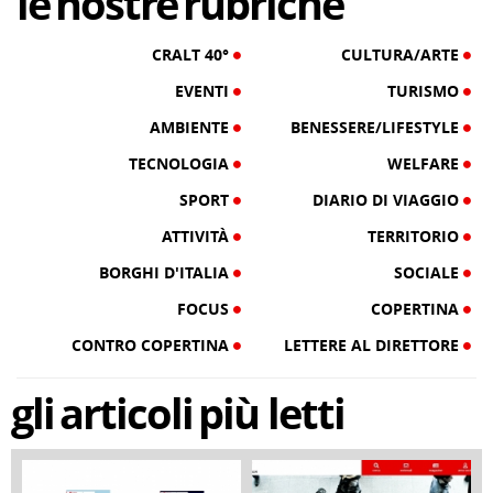
le
nostre
rubriche
CRALT 40°
CULTURA/ARTE
EVENTI
TURISMO
AMBIENTE
BENESSERE/LIFESTYLE
TECNOLOGIA
WELFARE
SPORT
DIARIO DI VIAGGIO
ATTIVITÀ
TERRITORIO
BORGHI D'ITALIA
SOCIALE
FOCUS
COPERTINA
CONTRO COPERTINA
LETTERE AL DIRETTORE
gli
articoli
più letti