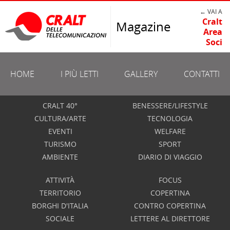
← VAI A
Cralt
Magazine
Area
Soci
HOME
I PIÙ LETTI
GALLERY
CONTATTI
CRALT 40°
BENESSERE/LIFESTYLE
CULTURA/ARTE
TECNOLOGIA
EVENTI
WELFARE
TURISMO
SPORT
AMBIENTE
DIARIO DI VIAGGIO
ATTIVITÀ
FOCUS
TERRITORIO
COPERTINA
BORGHI D'ITALIA
CONTRO COPERTINA
SOCIALE
LETTERE AL DIRETTORE