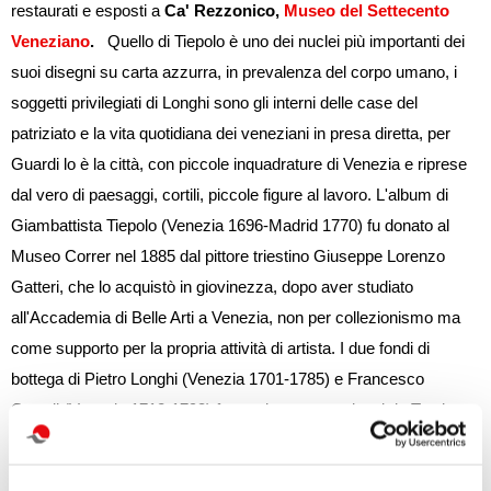
restaurati e esposti a
Ca' Rezzonico,
Museo del Settecento
Veneziano
.
Quello di Tiepolo è uno dei nuclei più importanti dei
suoi disegni su carta azzurra, in prevalenza del corpo umano, i
soggetti privilegiati di Longhi sono gli interni delle case del
patriziato e la vita quotidiana dei veneziani in presa diretta, per
Guardi lo è la città, con piccole inquadrature di Venezia e riprese
dal vero di paesaggi, cortili, piccole figure al lavoro. L'album di
Giambattista Tiepolo (Venezia 1696-Madrid 1770) fu donato al
Museo Correr nel 1885 dal pittore triestino Giuseppe Lorenzo
Gatteri, che lo acquistò in giovinezza, dopo aver studiato
all'Accademia di Belle Arti a Venezia, non per collezionismo ma
come supporto per la propria attività di artista. I due fondi di
bottega di Pietro Longhi (Venezia 1701-1785) e Francesco
Guardi (Venezia 1712-1793) furono invece acquistati da Teodoro
Correr dai figli degli stessi artisti non molto tempo prima della
sua morte, avvenuta nel 1830, quando il suo lascito alla città