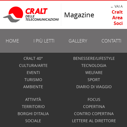
← VAI A
Cralt
Magazine
Area
Soci
HOME
I PIÙ LETTI
GALLERY
CONTATTI
CRALT 40°
BENESSERE/LIFESTYLE
CULTURA/ARTE
TECNOLOGIA
EVENTI
WELFARE
TURISMO
SPORT
AMBIENTE
DIARIO DI VIAGGIO
ATTIVITÀ
FOCUS
TERRITORIO
COPERTINA
BORGHI D'ITALIA
CONTRO COPERTINA
SOCIALE
LETTERE AL DIRETTORE