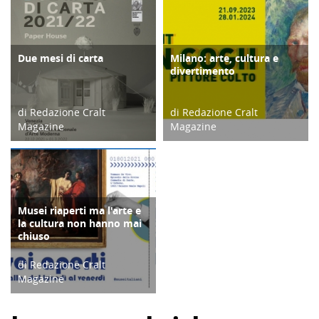
Due mesi di carta
Milano: arte, cultura e
CULTURA/ARTE
ATTIVITÀ
divertimento
di Redazione Cralt
di Redazione Cralt
Magazine
Magazine
05/01/22
29/12/23
Musei riaperti ma l'arte e
CULTURA/ARTE
la cultura non hanno mai
chiuso
di Redazione Cralt
Magazine
08/02/21