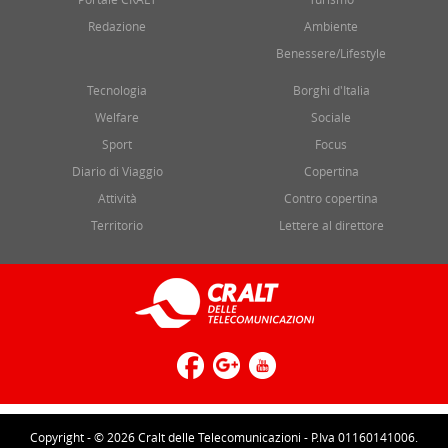
Redazione
Ambiente
Benessere/Lifestyle
Tecnologia
Borghi d'Italia
Welfare
Sociale
Sport
Focus
Diario di Viaggio
Copertina
Attività
Contro copertina
Territorio
Lettere al direttore
Copyright - © 2026 Cralt delle Telecomunicazioni - P.Iva 01160141006.