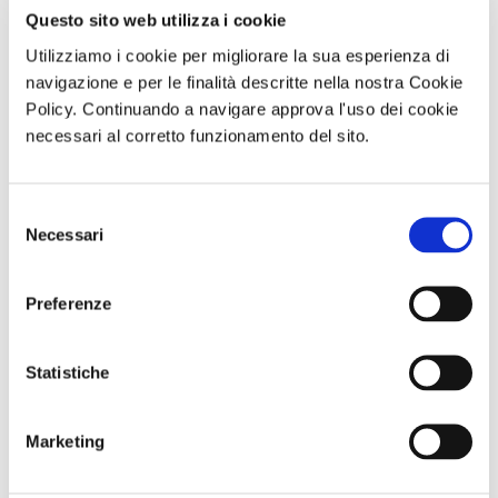
formò il primo nucleo dei Musei Civici.
Questo sito web utilizza i cookie
Gli
strazzi
settecencenteschi erano a Venezia pregiati, anche
Utilizziamo i cookie per migliorare la sua esperienza di
navigazione e per le finalità descritte nella nostra Cookie
perché molto sviluppata era l'industria di moda e abbigliamento,
Policy. Continuando a navigare approva l'uso dei cookie
che i patrizi veneziani esigevano raffinata, e anche estrosa. In
necessari al corretto funzionamento del sito.
video
questo piccolo
di
Palazzo Mocenigo, Centro Studi di
Storia del Tessuto, del Costume e del Profumo
si può
ripercorrere la vestizione del gentiluomo e della gentildonna nel
Selezione
Necessari
del
Settecento.
consenso
di Redazione Cralt Magazine
Preferenze
02 Maggio 2020
Statistiche
attività correlate:
Marketing