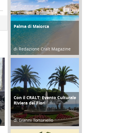
Palma di Maiorca
ATTIVITÀ
di Redazione Cralt Magazine
25 Giugno 2016
Con il CRALT: Evento Culturale
ATTIVITÀ
Riviera dei Fiori
di Gianni Tortoriello
16 Febbraio 2018