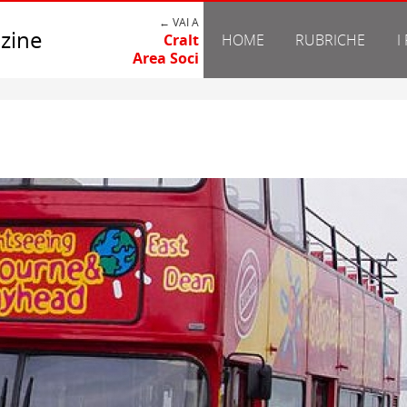
← VAI A
zine
Cralt
HOME
RUBRICHE
I
Area Soci