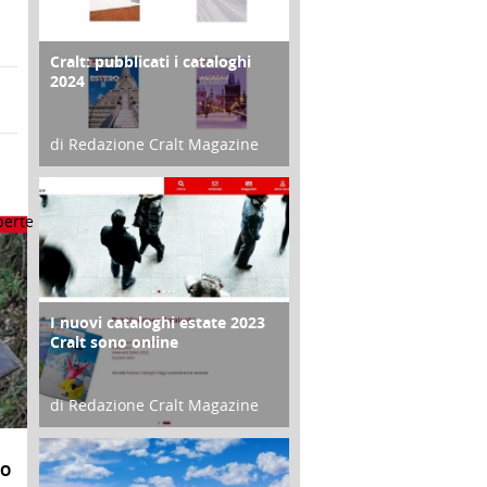
Cralt: pubblicati i cataloghi
COPERTINA
2024
di Redazione Cralt Magazine
21 Novembre 2023
I nuovi cataloghi estate 2023
CONTRO COPERTINA
Cralt sono online
di Redazione Cralt Magazine
07 Marzo 2023
IO