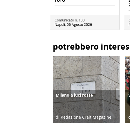
TOTO'
Comunicato n. 100
Napoli, 06 Agosto 2026
potrebbero interes
Milano a luci rosse
ATTIVITÀ
di Redazione Cralt Magazine
15 ore e 13 min. fa