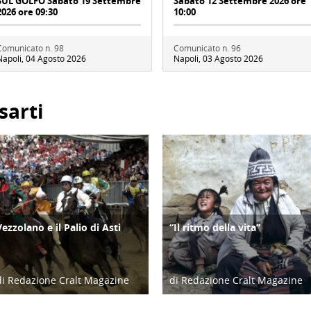
SUL GOLFO Sabato 19 Settembre
Sabato 12 Settembre 2026 ore
2026 ore 09:30
10:00
Comunicato n. 98
Comunicato n. 96
Napoli, 04 Agosto 2026
Napoli, 03 Agosto 2026
sarti
Vezzolano e il Palio di Asti
“Il ritmo della vita”
ATTIVITÀ
CULTURA/ARTE
di Redazione Cralt Magazine
di Redazione Cralt Magazine
05/08/26
03/08/26