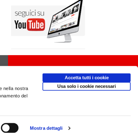
Accetta tutti i cookie
Usa solo i cookie necessari
e nella nostra
ionamento del
Mostra dettagli
Design
av
communication.it
/ Mobile friendly