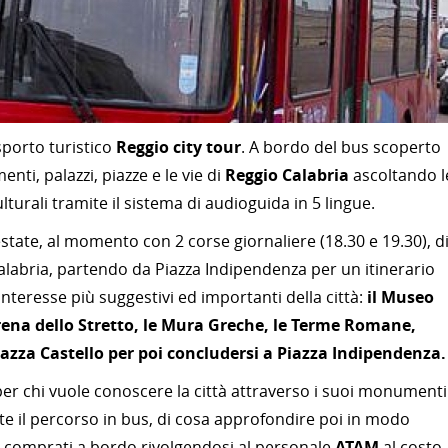
asporto turistico
Reggio city tour
. A bordo del bus scoperto
nti, palazzi, piazze e le vie di
Reggio Calabria
ascoltando l
lturali tramite il sistema di audioguida in 5 lingue.
state, al momento con 2 corse giornaliere (18.30 e 19.30), d
Calabria, partendo da Piazza Indipendenza per un itinerario
interesse più suggestivi ed importanti della città:
il Museo
rena dello Stretto, le Mura Greche, le Terme Romane,
azza Castello per poi concludersi a Piazza Indipendenza.
per chi vuole conoscere la città attraverso i suoi monumenti
e il percorso in bus, di cosa approfondire poi in modo
e comprati a bordo rivolgendosi al personale
ATAM
al costo