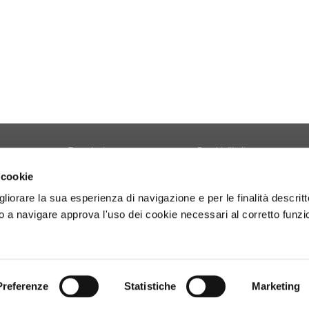
Tecnologia
Borghi d'Italia
Welfare
Sociale
 cookie
Sport
Focus
gliorare la sua esperienza di navigazione e per le finalità descritt
Diario di Viaggio
Copertina
 a navigare approva l'uso dei cookie necessari al corretto funz
Attività
Contro copertina
tyle
Territorio
Lettere al direttore
Preferenze
Statistiche
Marketing
- P.Iva 01160141006.