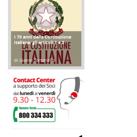
I 70 anni della Costituzione
FOCUS
Italiana: gli articoli 1 e 2
di Gianni Tortoriello
17 Marzo 2018