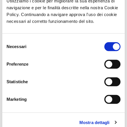
Utilizziamo i cookie per migliorare la sua esperienza di
navigazione e per le finalità descritte nella nostra Cookie
Policy. Continuando a navigare approva l'uso dei cookie
Abbonameni
SOGGIORNO A
Giornata in
necessari al corretto funzionamento del sito.
Trenitalia
CAORLE - Hotel
natura con
Olympus - dal 10
picnic L’OASI
al 13 settembre
NATURALISTICA
o dall 11 al 13
DI MARIO
Selezione
settembre
Sabato 12
Settembre 2026
Necessari
del
ore 10:00
consenso
Preferenze
Comunicato n. 23
Comunicato n. 29
Comunicato n. 96
Palermo, 30 Giugno
Venezia Mestre, 03
Napoli, 03 Agosto
2026
Agosto 2026
2026
Statistiche
potrebbero interessarti
Marketing
Mostra dettagli
Un' agenzia italiana su
Meeting delle famiglie
TERRITORIO
COPERTINA