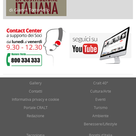
di Gianni Tortoriello
17 Marzo 2018
Gallery
Cralt 40°
Contatti
Cultura/Arte
Informativa privacy e cookie
Eventi
Portale CRALT
Turismo
Redazione
Ambiente
Benessere/Lifestyle
Tecnologia
Borghi d'Italia