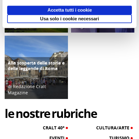
Turismo e Agroalimentare
Cralt 2024, all'insegna
è stata proposta dalla
delle attività
Accetta tutti i cookie
Liguria
Usa solo i cookie necessari
di Redazione Cralt
di Redazione Cralt
Magazine
Magazine
06/04/21
10/09/24
Alla scoperta delle storie e
ATTIVITÀ
delle leggende di Roma
di Redazione Cralt
Magazine
08/11/22
le
nostre
rubriche
CRALT 40°
CULTURA/ARTE
EVENTI
TURISMO