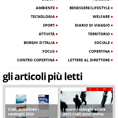
AMBIENTE
BENESSERE/LIFESTYLE
TECNOLOGIA
WELFARE
SPORT
DIARIO DI VIAGGIO
ATTIVITÀ
TERRITORIO
BORGHI D'ITALIA
SOCIALE
FOCUS
COPERTINA
CONTRO COPERTINA
LETTERE AL DIRETTORE
gli
articoli
più letti
Cralt: pubblicati i
I nuovi cataloghi estate
COPERTINA
CONTRO COPERTINA
cataloghi 2024
2023 Cralt sono online