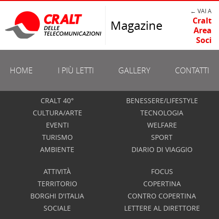
← VAI A
Cralt
Magazine
Area
Soci
HOME
I PIÙ LETTI
GALLERY
CONTATTI
CRALT 40°
BENESSERE/LIFESTYLE
CULTURA/ARTE
TECNOLOGIA
EVENTI
WELFARE
TURISMO
SPORT
AMBIENTE
DIARIO DI VIAGGIO
ATTIVITÀ
FOCUS
TERRITORIO
COPERTINA
BORGHI D'ITALIA
CONTRO COPERTINA
SOCIALE
LETTERE AL DIRETTORE