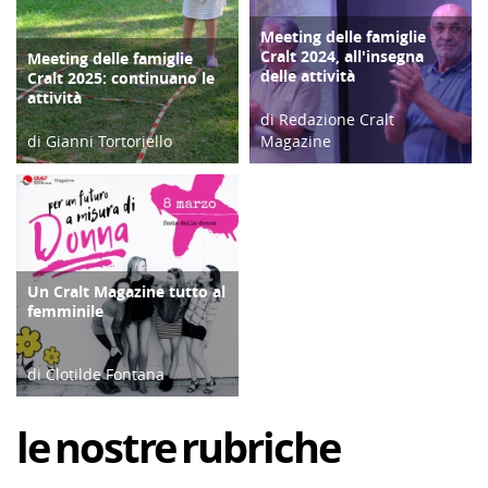
Meeting delle famiglie
COPERTINA
Cralt 2024, all'insegna
Meeting delle famiglie
COPERTINA
delle attività
Cralt 2025: continuano le
attività
di Redazione Cralt
di Gianni Tortoriello
Magazine
03/09/25
10/09/24
Un Cralt Magazine tutto al
COPERTINA
femminile
di Clotilde Fontana
28/02/23
le
nostre
rubriche