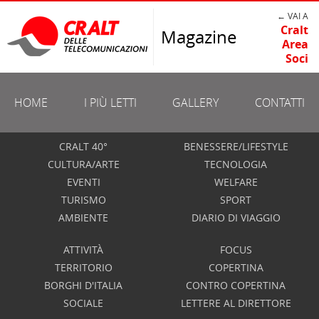
← VAI A
Cralt
Magazine
Area
Soci
HOME
I PIÙ LETTI
GALLERY
CONTATTI
CRALT 40°
BENESSERE/LIFESTYLE
CULTURA/ARTE
TECNOLOGIA
EVENTI
WELFARE
TURISMO
SPORT
AMBIENTE
DIARIO DI VIAGGIO
ATTIVITÀ
FOCUS
TERRITORIO
COPERTINA
BORGHI D'ITALIA
CONTRO COPERTINA
SOCIALE
LETTERE AL DIRETTORE