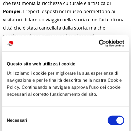
che testimonia la ricchezza culturale e artistica di
Pompei.
I reperti esposti nel museo permettono ai
visitatori di fare un viaggio nella storia e nell'arte di una
città che è stata cancellata dalla storia, ma che
continua a vivere attraverso i suoi reperti.
Alcune curiosità
Il
MANN è il terzo museo più visitato d'Italia
, dopo il
Questo sito web utilizza i cookie
Colosseo
e la
Galleria degli Uffizi.
Utilizziamo i cookie per migliorare la sua esperienza di
La collezione di
Pompei del MANN
è stata acquisita nel
navigazione e per le finalità descritte nella nostra Cookie
corso dei secoli, grazie agli scavi archeologici che sono
Policy. Continuando a navigare approva l'uso dei cookie
stati condotti nella città.
necessari al corretto funzionamento del sito.
Alcuni dei reperti più famosi del
MANN
sono stati
esposti in tutto il mondo, in occasione di mostre
Selezione
temporanee.
Necessari
del
La
collezione di Pompei del MANN
è un'occasione
consenso