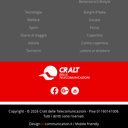
Benessere/Lifestyle
Tecnologia
Borghi d'Italia
Welfare
Sociale
Sport
Focus
Diario di Viaggio
Copertina
Attività
Contro copertina
Territorio
Lettere al direttore
Copyright - © 2026 Cralt delle Telecomunicazioni - P.Iva 01160141006.
Tutti i diritti sono riservati.
Design
av
communication.it
/ Mobile friendly