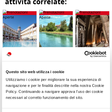
attività correlate:
SOGGIORNO A
GARA DI PESCA
Gita giornaliera
CAORLE - Hotel
– Naviglio del
- Il cimitero
Questo sito web utilizza i cookie
Olympus - dal 10
Brenta - Sabato
delle
al 13 settembre
12 Settembre
Fontanelle e
Utilizziamo i cookie per migliorare la sua esperienza di
o dall 11 al 13
2026 - Località
Materdei,
navigazione e per le finalità descritte nella nostra Cookie
settembre
Dolo (VE)
Sabato 26
Settembre
Policy. Continuando a navigare approva l'uso dei cookie
necessari al corretto funzionamento del sito.
Comunicato n. 29
Comunicato n. 30
Comunicato n. 84
Venezia Mestre, 03
Venezia Mestre, 04
Roma, 29 Luglio 2026
Agosto 2026
Agosto 2026