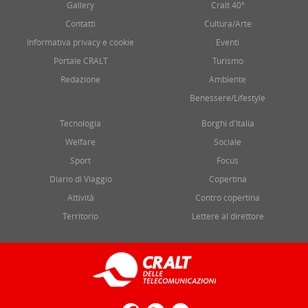
Gallery
Cralt 40°
Contatti
Cultura/Arte
Informativa privacy e cookie
Eventi
Portale CRALT
Turismo
Redazione
Ambiente
Benessere/Lifestyle
Tecnologia
Borghi d'Italia
Welfare
Sociale
Sport
Focus
Diario di Viaggio
Copertina
Attività
Contro copertina
Territorio
Lettere al direttore