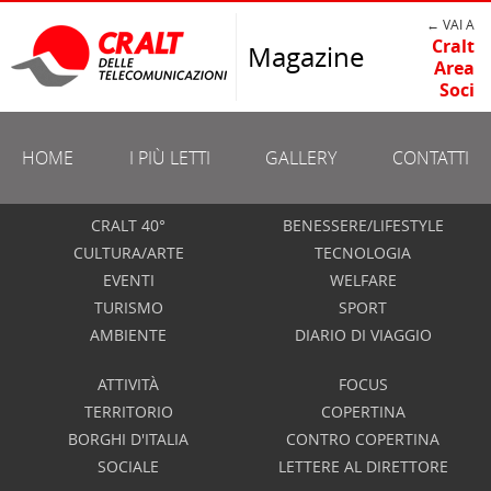
← VAI A
Cralt
Magazine
Area
Soci
HOME
I PIÙ LETTI
GALLERY
CONTATTI
CRALT 40°
BENESSERE/LIFESTYLE
CULTURA/ARTE
TECNOLOGIA
EVENTI
WELFARE
TURISMO
SPORT
AMBIENTE
DIARIO DI VIAGGIO
ATTIVITÀ
FOCUS
TERRITORIO
COPERTINA
BORGHI D'ITALIA
CONTRO COPERTINA
SOCIALE
LETTERE AL DIRETTORE