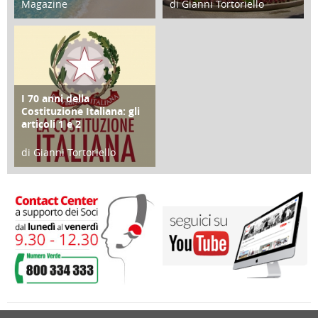
Magazine
di Gianni Tortoriello
25 Giugno 2016
16 Febbraio 2018
I 70 anni della
FOCUS
Costituzione Italiana: gli
articoli 1 e 2
di Gianni Tortoriello
17 Marzo 2018