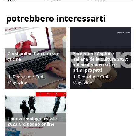
potrebbero interessarti
Corsi online fra cultura e
Pordenone Capitale
ATTIVITÀ
SOCIALE
cucina
italiana della Cultura 2027:
online il nuovo sito e
primi progetti
di Redazione Cralt
di Redazione Cralt
Magazine
Magazine
09/03/21
14/03/26
I nuovi cataloghi estate
CONTRO COPERTINA
2023 Cralt sono online