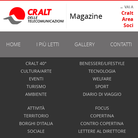
← VAI A
Cralt
Magazine
Area
Soci
HOME
I PIÙ LETTI
GALLERY
CONTATTI
CRALT 40°
BENESSERE/LIFESTYLE
CULTURA/ARTE
TECNOLOGIA
EVENTI
WELFARE
TURISMO
SPORT
AMBIENTE
DIARIO DI VIAGGIO
ATTIVITÀ
FOCUS
TERRITORIO
COPERTINA
BORGHI D'ITALIA
CONTRO COPERTINA
SOCIALE
LETTERE AL DIRETTORE