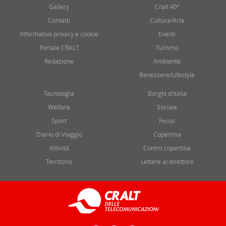
Gallery
Cralt 40°
Contatti
Cultura/Arte
Informativa privacy e cookie
Eventi
Portale CRALT
Turismo
Redazione
Ambiente
Benessere/Lifestyle
Tecnologia
Borghi d'Italia
Welfare
Sociale
Sport
Focus
Diario di Viaggio
Copertina
Attività
Contro copertina
Territorio
Lettere al direttore