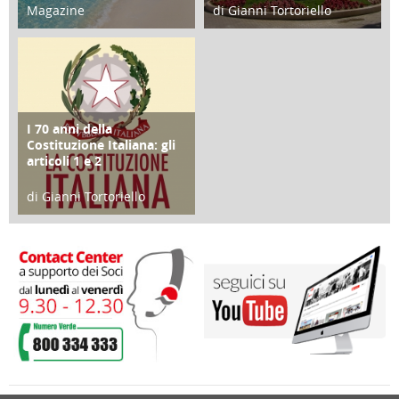
Magazine
di Gianni Tortoriello
25 Giugno 2016
16 Febbraio 2018
I 70 anni della
FOCUS
Costituzione Italiana: gli
articoli 1 e 2
di Gianni Tortoriello
17 Marzo 2018