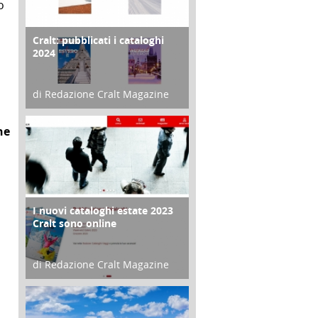
o
Cralt: pubblicati i cataloghi
COPERTINA
2024
di Redazione Cralt Magazine
21 Novembre 2023
ne
I nuovi cataloghi estate 2023
CONTRO COPERTINA
Cralt sono online
di Redazione Cralt Magazine
07 Marzo 2023