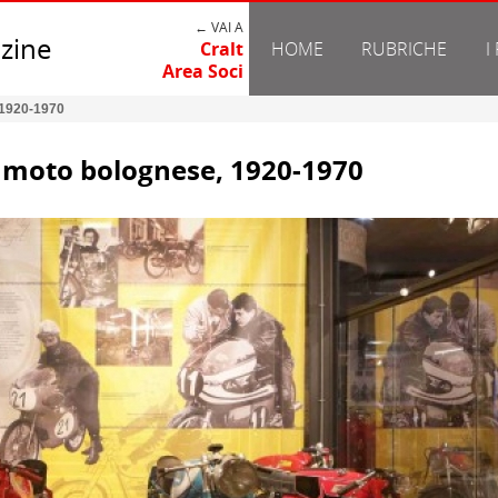
← VAI A
zine
Cralt
HOME
RUBRICHE
I
Area Soci
 1920-1970
a moto bolognese, 1920-1970