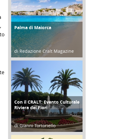
a
,
Palma di Maiorca
ATTIVITÀ
ito
di Redazione Cralt Magazine
25 Giugno 2016
te
Con il CRALT: Evento Culturale
ATTIVITÀ
Riviera dei Fiori
di Gianni Tortoriello
o
16 Febbraio 2018