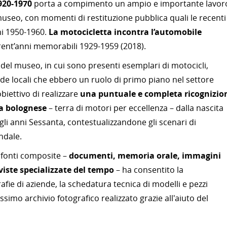
920-1970
porta a compimento un ampio e importante lavor
museo, con momenti di restituzione pubblica quali le recenti
i 1950-1960.
La motocicletta incontra l’automobile
rent’anni memorabili 1929-1959 (2018).
 del museo, in cui sono presenti esemplari di motocicli,
de locali che ebbero un ruolo di primo piano nel settore
obiettivo di realizzare
una puntuale e completa ricognizio
ea bolognese
– terra di motori per eccellenza – dalla nascita
gli anni Sessanta, contestualizzandone gli scenari di
ndale.
 fonti composite –
documenti, memoria orale, immagini
iviste specializzate del tempo
– ha consentito la
afie di aziende, la schedatura tecnica di modelli e pezzi
issimo archivio fotografico realizzato grazie all'aiuto del