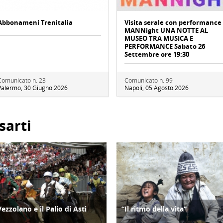
Abbonameni Trenitalia
Visita serale con performance
MANNight UNA NOTTE AL
MUSEO TRA MUSICA E
PERFORMANCE Sabato 26
Settembre ore 19:30
Comunicato n. 23
Comunicato n. 99
Palermo, 30 Giugno 2026
Napoli, 05 Agosto 2026
sarti
Vezzolano e il Palio di Asti
“Il ritmo della vita”
ATTIVITÀ
CULTURA/ARTE