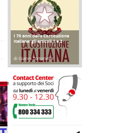
I 70 anni della Costituzione
FOCUS
Italiana: gli articoli 1 e 2
di Gianni Tortoriello
17 Marzo 2018