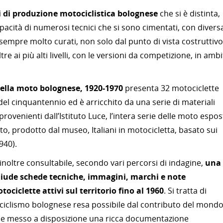
 di produzione motociclistica bolognese
che si è distinta,
 capacità di numerosi tecnici che si sono cimentati, con divers
i sempre molto curati, non solo dal punto di vista costruttivo
 ai più alti livelli, con le versioni da competizione, in amb
ella moto bolognese, 1920-1970
presenta 32 motociclette
del cinquantennio ed è arricchito da una serie di materiali
 provenienti dall’Istituto Luce, l’intera serie delle moto espos
ato, prodotto dal museo, Italiani in motocicletta, basato sui
940).
 inoltre consultabile, secondo vari percorsi di indagine,
una
iude schede tecniche, immagini, marchi e note
ociclette attivi sul territorio fino al 1960
. Si tratta di
ociclismo bolognese resa possibile dal contributo del mond
o e messo a disposizione una ricca documentazione