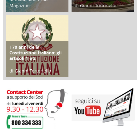
Magazine
di Gianni Tortoriello
25 Giugno 2016
16 Febbraio 2018
I 70 anni della
FOCUS
Costituzione Italiana: gli
articoli 1 e 2
di Gianni Tortoriello
17 Marzo 2018