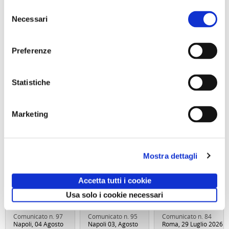
Selezione
Necessari
del
consenso
Preferenze
Statistiche
Marketing
Visita guidata
Visita guidata
Gita giornaliera
SAN GENNARO
VILLA REGINA E
- Il cimitero
E NAPOLI:
L’ANTIQUARIUM
delle
DUOMO E
DI BOSCOREALE
Fontanelle e
BATTISTERO DI
Domenica 06
Materdei,
Mostra dettagli
SAN GIOVANNI
Settembre 2026
Sabato 26
IN FONTE
ore 10:00
Settembre
Domenica 13
Accetta tutti i cookie
Settembre 2026
ore 10:30
Usa solo i cookie necessari
Comunicato n. 97
Comunicato n. 95
Comunicato n. 84
Napoli, 04 Agosto
Napoli 03, Agosto
Roma, 29 Luglio 2026