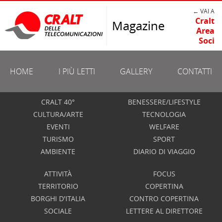
← VAI A
Cralt
Magazine
Area
Soci
HOME
I PIÙ LETTI
GALLERY
CONTATTI
CRALT 40°
BENESSERE/LIFESTYLE
CULTURA/ARTE
TECNOLOGIA
EVENTI
WELFARE
TURISMO
SPORT
AMBIENTE
DIARIO DI VIAGGIO
ATTIVITÀ
FOCUS
TERRITORIO
COPERTINA
BORGHI D'ITALIA
CONTRO COPERTINA
SOCIALE
LETTERE AL DIRETTORE