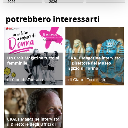
2026
2026
potrebbero interessarti
Un Cralt Magazine tutto al
CRALT Magazine intervista
COPERTINA
COPERTINA
femminile
il Direttore del Museo
Egizio di Torino
di Clotilde Fontana
di Gianni Tortoriello
28/02/23
06/04/19
CRALT Magazine intervista
COPERTINA
il Direttore degli Uffizi di