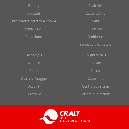
Gallery
Cralt 40°
Contatti
Cultura/Arte
Informativa privacy e cookie
Eventi
Portale CRALT
Turismo
Redazione
Ambiente
Benessere/Lifestyle
Tecnologia
Borghi d'Italia
Welfare
Sociale
Sport
Focus
Diario di Viaggio
Copertina
Attività
Contro copertina
Territorio
Lettere al direttore