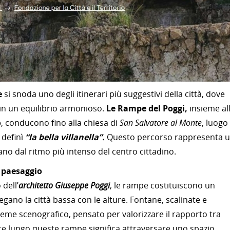
e
si snoda uno degli itinerari più suggestivi della città, dove
in un equilibrio armonioso.
Le Rampe del Poggi,
insieme al
o
, conducono fino alla chiesa di
San Salvatore al Monte
, luogo
 definì
“la bella villanella”.
Questo percorso rappresenta 
tano dal ritmo più intenso del centro cittadino.
e paesaggio
dell’
architetto Giuseppe Poggi
, le rampe costituiscono un
egano la città bassa con le alture. Fontane, scalinate e
ieme scenografico, pensato per valorizzare il rapporto tra
re lungo queste rampe significa attraversare uno spazio