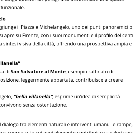
 funzionale.
elo
giunge il Piazzale Michelangelo, uno dei punti panoramici p
 si apre su Firenze, con i suoi monumenti e il profilo del cent
sintesi visiva della città, offrendo una prospettiva ampia e
llanella”
esa di
San Salvatore al Monte
, esempio raffinato di
posizione, leggermente appartata, contribuisce a creare
ngelo,
“bella villanella”
, esprime un’idea di semplicità
convivono senza ostentazione.
il dialogo tra elementi naturali e interventi umani. Le rampe, 
ma coerente, in cui ogni elemento contribuisce a valorizzare