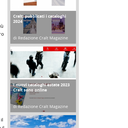
Cralt: pubblicati i cataloghi
COPERTINA
2024
iù
ro
di Redazione Cralt Magazine
21 Novembre 2023
I nuovi cataloghi estate 2023
CONTRO COPERTINA
Cralt sono online
di Redazione Cralt Magazine
07 Marzo 2023
il
 il