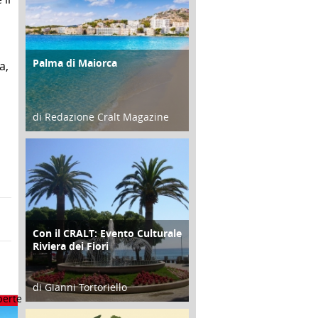
Palma di Maiorca
ATTIVITÀ
a,
di Redazione Cralt Magazine
25 Giugno 2016
Con il CRALT: Evento Culturale
ATTIVITÀ
Riviera dei Fiori
di Gianni Tortoriello
16 Febbraio 2018