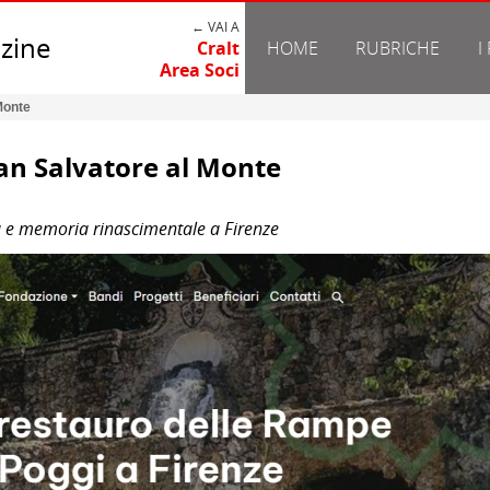
← VAI A
zine
Cralt
HOME
RUBRICHE
I
Area Soci
Monte
an Salvatore al Monte
a e memoria rinascimentale a Firenze