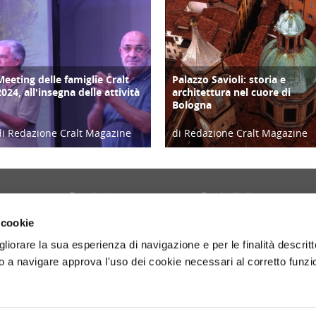
Meeting delle famiglie Cralt
Palazzo Savioli: storia e
COPERTINA
ATTIVITÀ
2024, all'insegna delle attività
architettura nel cuore di
Bologna
di Redazione Cralt Magazine
di Redazione Cralt Magazine
10/09/24
13/09/25
Tecnologia
Borghi d'Italia
Welfare
Sociale
 cookie
Sport
Focus
gliorare la sua esperienza di navigazione e per le finalità descritt
Diario di Viaggio
Copertina
 a navigare approva l'uso dei cookie necessari al corretto funz
Attività
Contro copertina
tyle
Territorio
Lettere al direttore