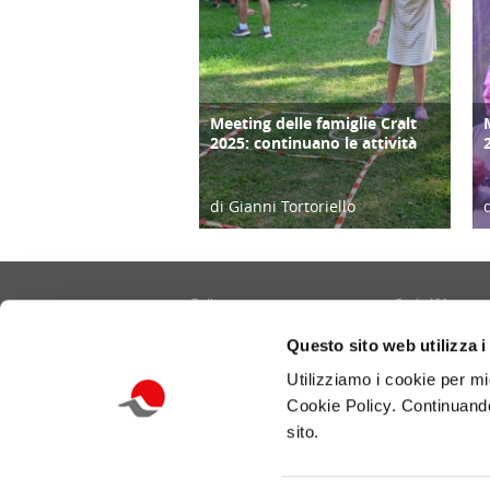
Meeting delle famiglie Cralt
COPERTINA
2025: continuano le attività
di Gianni Tortoriello
03/09/25
Gallery
Cralt 40°
Contatti
Cultura/Arte
Questo sito web utilizza i
Informativa privacy e cookie
Eventi
Utilizziamo i cookie per mi
Portale CRALT
Turismo
Cookie Policy. Continuando
Redazione
Ambiente
sito.
Benessere/Lifes