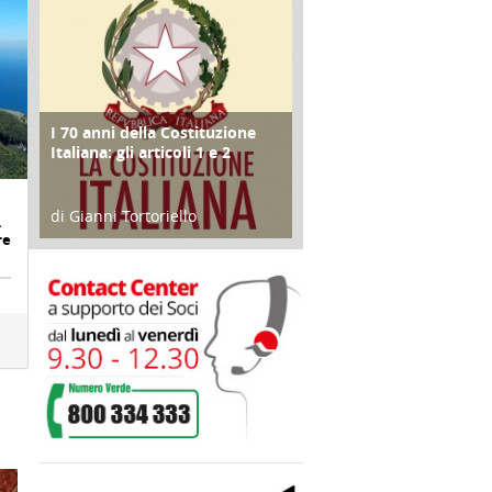
I 70 anni della Costituzione
FOCUS
Italiana: gli articoli 1 e 2
di Gianni Tortoriello
A
re
17 Marzo 2018