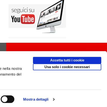
Accetta tutti i cookie
Usa solo i cookie necessari
e nella nostra
ionamento del
Mostra dettagli
Design
av
communication.it
/ Mobile friendly