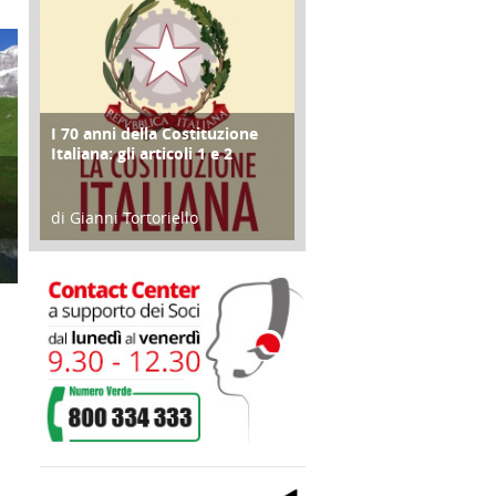
I 70 anni della Costituzione
FOCUS
Italiana: gli articoli 1 e 2
di Gianni Tortoriello
17 Marzo 2018