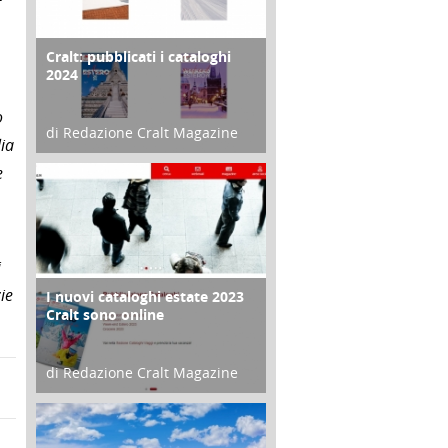
Cralt: pubblicati i cataloghi
COPERTINA
2024
o
di Redazione Cralt Magazine
lia
21 Novembre 2023
e
i
ie
I nuovi cataloghi estate 2023
CONTRO COPERTINA
Cralt sono online
di Redazione Cralt Magazine
07 Marzo 2023