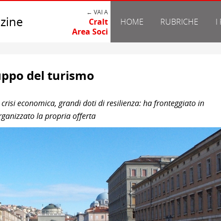
← VAI A
zine
Cralt
HOME
RUBRICHE
I
Area Soci
luppo del turismo
 crisi economica, grandi doti di resilienza: ha fronteggiato in
rganizzato la propria offerta