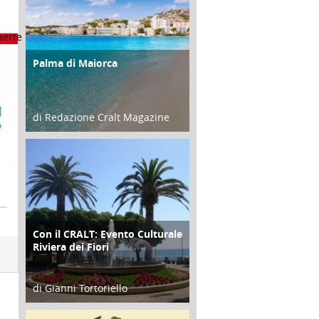
Palma di Maiorca
ATTIVITÀ
di Redazione Cralt Magazine
25 Giugno 2016
Con il CRALT: Evento Culturale
ATTIVITÀ
Riviera dei Fiori
di Gianni Tortoriello
16 Febbraio 2018