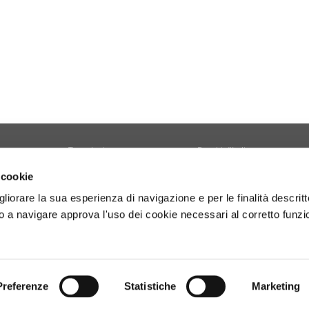
Tecnologia
Borghi d'Italia
Welfare
Sociale
 cookie
Sport
Focus
gliorare la sua esperienza di navigazione e per le finalità descritt
Diario di Viaggio
Copertina
 a navigare approva l'uso dei cookie necessari al corretto funz
Attività
Contro copertina
tyle
Territorio
Lettere al direttore
Preferenze
Statistiche
Marketing
- P.Iva 01160141006.