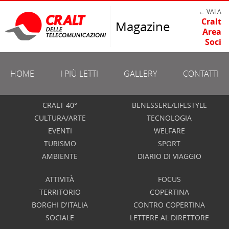
← VAI A
Cralt
Magazine
Area
Soci
HOME
I PIÙ LETTI
GALLERY
CONTATTI
CRALT 40°
BENESSERE/LIFESTYLE
CULTURA/ARTE
TECNOLOGIA
EVENTI
WELFARE
TURISMO
SPORT
AMBIENTE
DIARIO DI VIAGGIO
ATTIVITÀ
FOCUS
TERRITORIO
COPERTINA
BORGHI D'ITALIA
CONTRO COPERTINA
SOCIALE
LETTERE AL DIRETTORE