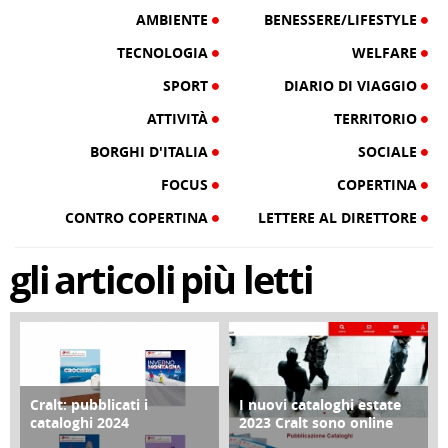
AMBIENTE
BENESSERE/LIFESTYLE
TECNOLOGIA
WELFARE
SPORT
DIARIO DI VIAGGIO
ATTIVITÀ
TERRITORIO
BORGHI D'ITALIA
SOCIALE
FOCUS
COPERTINA
CONTRO COPERTINA
LETTERE AL DIRETTORE
gli
articoli
più letti
Cralt: pubblicati i
I nuovi cataloghi estate
COPERTINA
CONTRO COPERTINA
cataloghi 2024
2023 Cralt sono online