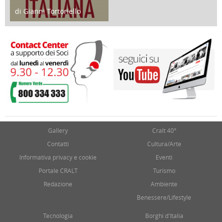
di Gianni Tortoriello
17 Marzo 2018
Gallery
Cralt 40°
Contatti
Cultura/Arte
Informativa privacy e cookie
Eventi
Portale CRALT
Turismo
Redazione
Ambiente
Benessere/Lifestyle
Tecnologia
Borghi d'Italia