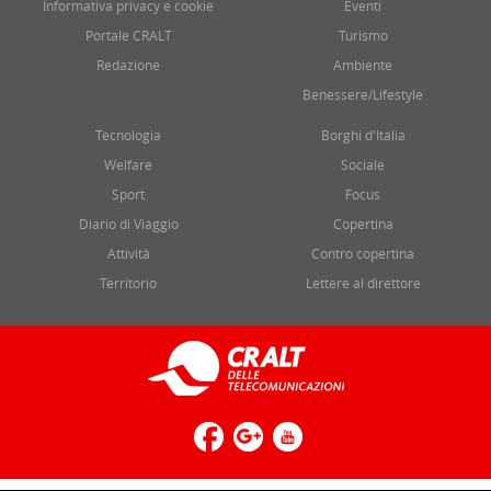
Informativa privacy e cookie
Eventi
Portale CRALT
Turismo
Redazione
Ambiente
Benessere/Lifestyle
Tecnologia
Borghi d'Italia
Welfare
Sociale
Sport
Focus
Diario di Viaggio
Copertina
Attività
Contro copertina
Territorio
Lettere al direttore