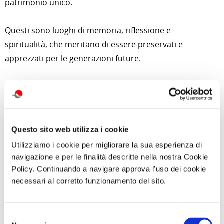
patrimonio unico.
Questi sono luoghi di memoria, riflessione e
spiritualità, che meritano di essere preservati e
apprezzati per le generazioni future.
Per approfondimenti e news su quest'attività
clicca qui
di Redazione Cralt Magazine
Questo sito web utilizza i cookie
26 Febbraio 2024
Utilizziamo i cookie per migliorare la sua esperienza di
navigazione e per le finalità descritte nella nostra Cookie
attività correlate:
Policy. Continuando a navigare approva l'uso dei cookie
necessari al corretto funzionamento del sito.
Selezione