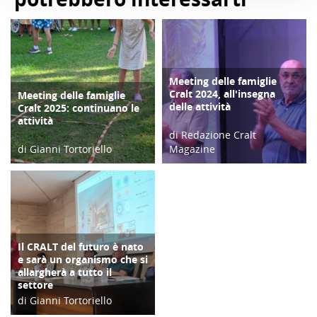
Meeting delle famiglie
COPERTINA
Cralt 2024, all'insegna
Meeting delle famiglie
COPERTINA
delle attività
Cralt 2025: continuano le
attività
di Redazione Cralt
di Gianni Tortoriello
Magazine
03/09/25
10/09/24
Il CRALT del futuro è nato
COPERTINA
e sarà un organismo che si
allargherà a tutto il
settore
di Gianni Tortoriello