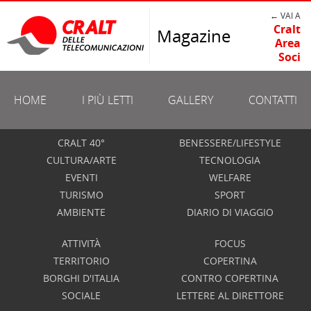
← VAI A
Cralt
Magazine
Area
Soci
HOME
I PIÙ LETTI
GALLERY
CONTATTI
CRALT 40°
BENESSERE/LIFESTYLE
CULTURA/ARTE
TECNOLOGIA
EVENTI
WELFARE
TURISMO
SPORT
AMBIENTE
DIARIO DI VIAGGIO
ATTIVITÀ
FOCUS
TERRITORIO
COPERTINA
BORGHI D'ITALIA
CONTRO COPERTINA
SOCIALE
LETTERE AL DIRETTORE