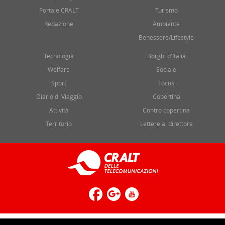
Portale CRALT
Turismo
Redazione
Ambiente
Benessere/Lifestyle
Tecnologia
Borghi d'Italia
Welfare
Sociale
Sport
Focus
Diario di Viaggio
Copertina
Attività
Contro copertina
Territorio
Lettere al direttore