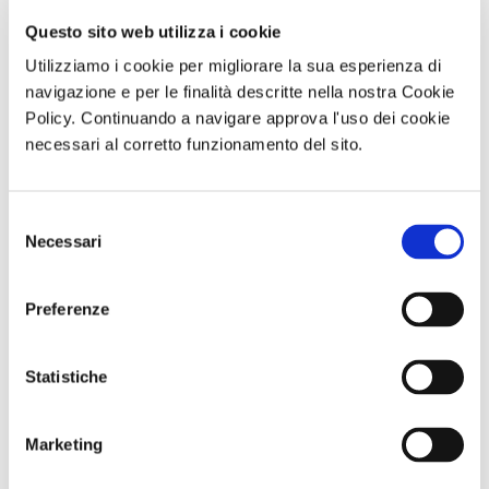
Questo sito web utilizza i cookie
Utilizziamo i cookie per migliorare la sua esperienza di
navigazione e per le finalità descritte nella nostra Cookie
Policy. Continuando a navigare approva l'uso dei cookie
necessari al corretto funzionamento del sito.
Selezione
Abbonameni
GARA DI PESCA
ABBONAMENTO
Necessari
del
Trenitalia
– Naviglio del
PER LA
Brenta - Sabato
STAGIONE
consenso
12 Settembre
2026/2027 AL
2026 - Località
TEATRO TOTO'
Preferenze
Dolo (VE)
Comunicato n. 23
Comunicato n. 30
Comunicato n. 100
Statistiche
Palermo, 30 Giugno
Venezia Mestre, 04
Napoli, 06 Agosto
2026
Agosto 2026
2026
Marketing
potrebbero interessarti