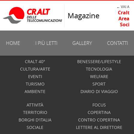
← VAI A
Cralt
Magazine
Area
Soci
HOME
I PIÙ LETTI
GALLERY
CONTATTI
CRALT 40°
BENESSERE/LIFESTYLE
CULTURA/ARTE
TECNOLOGIA
EVENTI
WELFARE
TURISMO
SPORT
AMBIENTE
DIARIO DI VIAGGIO
ATTIVITÀ
FOCUS
TERRITORIO
COPERTINA
BORGHI D'ITALIA
CONTRO COPERTINA
SOCIALE
LETTERE AL DIRETTORE