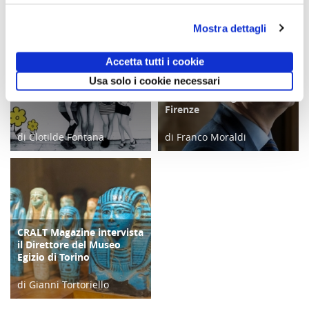
Mostra dettagli
Accetta tutti i cookie
Usa solo i cookie necessari
Un Cralt Magazine tutto al
CRALT Magazine intervista
COPERTINA
COPERTINA
femminile
il Direttore degli Uffizi di
Firenze
di Clotilde Fontana
di Franco Moraldi
28/02/23
04/06/19
CRALT Magazine intervista
COPERTINA
il Direttore del Museo
Egizio di Torino
di Gianni Tortoriello
06/04/19