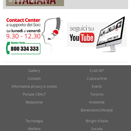
di Gianni Tortoriello
17 Marzo 2018
Gallery
Cralt 40°
Contatti
Cultura/Arte
Informativa privacy e cookie
Eventi
Portale CRALT
Turismo
Redazione
Ambiente
Benessere/Lifestyle
Tecnologia
Borghi d'Italia
Welfare
Sociale