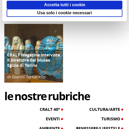
Firenze
Accetta tutti i cookie
Usa solo i cookie necessari
di Clotilde Fontana
di Franco Moraldi
28/02/23
04/06/19
CRALT Magazine intervista
COPERTINA
il Direttore del Museo
Egizio di Torino
di Gianni Tortoriello
06/04/19
le
nostre
rubriche
CRALT 40°
CULTURA/ARTE
EVENTI
TURISMO
AMBIENTE
BENESSERE/LIFESTYLE