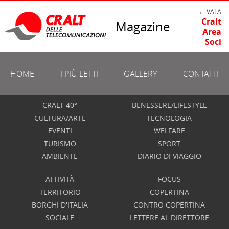
← VAI A
Cralt
Magazine
Area
Soci
HOME
I PIÙ LETTI
GALLERY
CONTATTI
CRALT 40°
BENESSERE/LIFESTYLE
CULTURA/ARTE
TECNOLOGIA
EVENTI
WELFARE
TURISMO
SPORT
AMBIENTE
DIARIO DI VIAGGIO
ATTIVITÀ
FOCUS
TERRITORIO
COPERTINA
BORGHI D'ITALIA
CONTRO COPERTINA
SOCIALE
LETTERE AL DIRETTORE