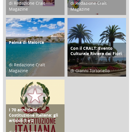
di Redazione Cralt
di Redazione Cralt
Magazine
Magazine
21 Novembre 2023
07 Marzo 2023
Palma di Maiorca
ATTIVITÀ
Con il CRALT: Evento
ATTIVITÀ
Culturale Riviera dei Fiori
di Redazione Cralt
Magazine
di Gianni Tortoriello
25 Giugno 2016
16 Febbraio 2018
I 70 anni della
FOCUS
Costituzione Italiana: gli
articoli 1 e 2