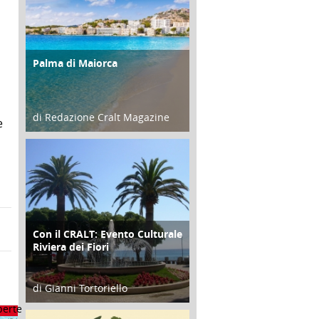
Palma di Maiorca
ATTIVITÀ
di Redazione Cralt Magazine
e
25 Giugno 2016
Con il CRALT: Evento Culturale
ATTIVITÀ
Riviera dei Fiori
di Gianni Tortoriello
16 Febbraio 2018