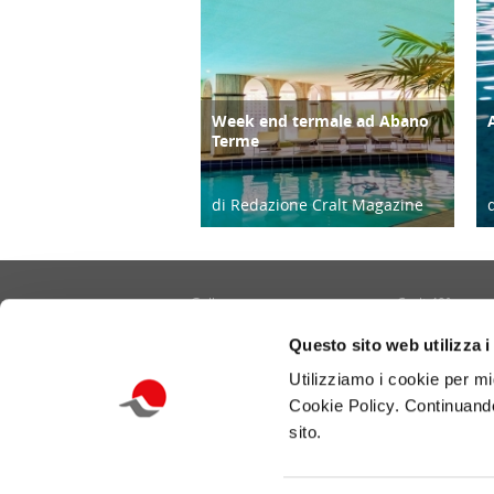
Week end termale ad Abano
ATTIVITÀ
Terme
di Redazione Cralt Magazine
18/02/21
Gallery
Cralt 40°
Contatti
Cultura/Arte
Questo sito web utilizza i
Informativa privacy e cookie
Eventi
Utilizziamo i cookie per mi
Portale CRALT
Turismo
Cookie Policy. Continuando
Redazione
Ambiente
sito.
Benessere/Lifes