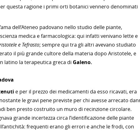
er questa ragione i primi orti botanici vennero denominati
 fama dell’Ateneo padovano nello studio delle piante,
scienza medica e farmacologica: qui infatti venivano lette e
ristotele e Tefrasto
; sempre qui tra gli altri avevano studiato
erato il più grande cultore della materia dopo Aristotele, e
in latino la terapeutica greca di
Galeno.
Padova
tenuti
e per il prezzo dei medicamenti da esso ricavati, era
onostante le gravi pene previste per chi avesse arrecato dan
ndi ben presto costruito un muro di recinzione circolare.
gnava grande incertezza circa l’identificazione delle piante
l’antichità: frequenti erano gli errori e anche le frodi, con