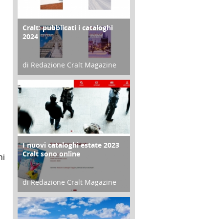
Cralt: pubblicati i cataloghi
COPERTINA
2024
di Redazione Cralt Magazine
21 Novembre 2023
I nuovi cataloghi estate 2023
CONTRO COPERTINA
Cralt sono online
ni
di Redazione Cralt Magazine
07 Marzo 2023