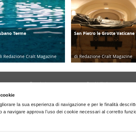
Abano Terme
San Pietro le Grotte Vaticane
ATTIVITÀ
ATTIVITÀ
di Redazione Cralt Magazine
di Redazione Cralt Magazine
13/01/25
04/01/22
Tecnologia
Borghi d'Italia
Welfare
Sociale
 cookie
Sport
Focus
gliorare la sua esperienza di navigazione e per le finalità descritt
Diario di Viaggio
Copertina
 a navigare approva l'uso dei cookie necessari al corretto funz
Attività
Contro copertina
tyle
Territorio
Lettere al direttore