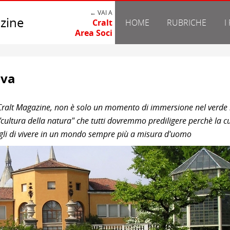
← VAI A
zine
Cralt
HOME
RUBRICHE
I
Area Soci
ova
di Cralt Magazine, non è solo un momento di immersione nel verd
 "cultura della natura" che tutti dovremmo prediligere perchè la c
figli di vivere in un mondo sempre più a misura d'uomo