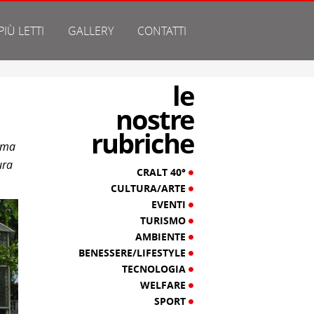
 PIÙ LETTI
GALLERY
CONTATTI
le
nostre
rubriche
e ma
ura
CRALT 40°
CULTURA/ARTE
EVENTI
TURISMO
AMBIENTE
BENESSERE/LIFESTYLE
TECNOLOGIA
WELFARE
SPORT