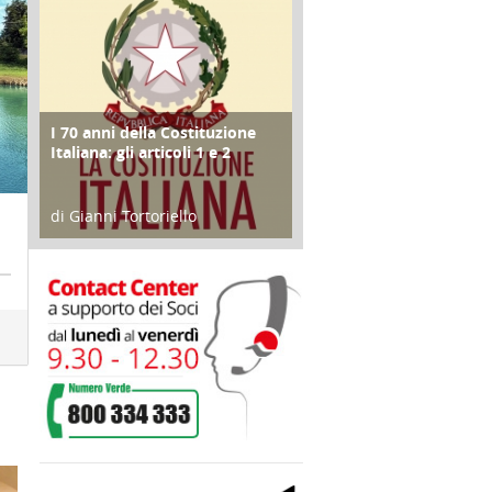
I 70 anni della Costituzione
FOCUS
Italiana: gli articoli 1 e 2
di Gianni Tortoriello
17 Marzo 2018